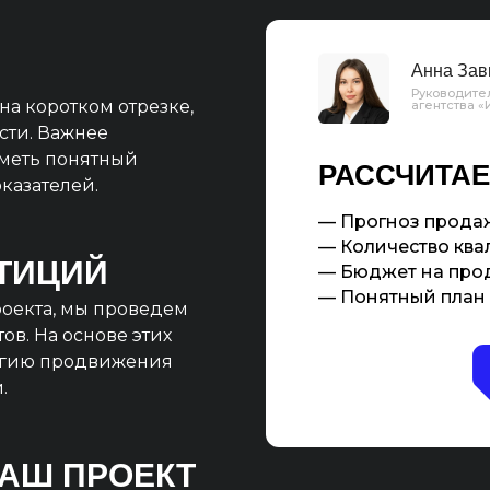
Анна Зав
Руководител
на коротком отрезке,
агентства 
сти. Важнее
иметь понятный
РАССЧИТАЕ
казателей.
— Прогноз продаж
— Количество квал
ТИЦИЙ
— Бюджет на про
— Понятный план 
оекта, мы проведем
ов. На основе этих
егию продвижения
.
ВАШ ПРОЕКТ