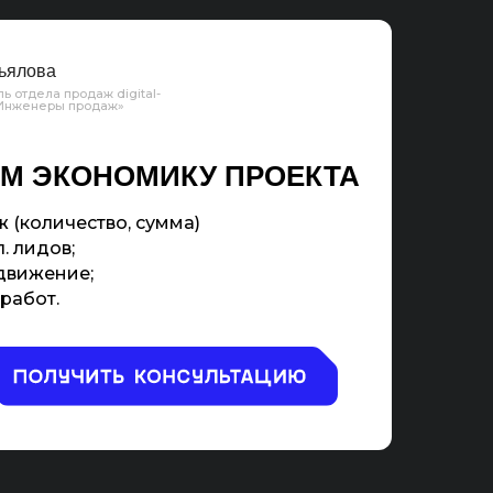
ьялова
ь отдела продаж digital-
«Инженеры продаж»
М ЭКОНОМИКУ ПРОЕКТА
 (количество, сумма)
. лидов;
движение;
работ.