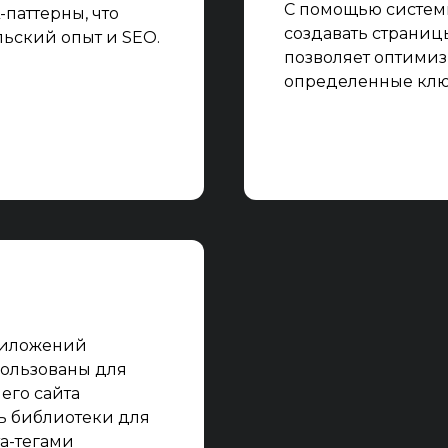
С помощью систем
паттерны, что
создавать страниц
льский опыт и SEO.
позволяет оптимиз
определенные клю
приложений
пользованы для
его сайта
ть библиотеки для
та-тегами