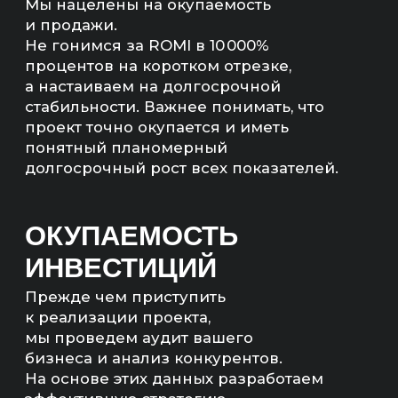
МЫ НЕ БУДЕМ БРАТЬ
ВАШ ПРОЕКТ В РАБОТУ,
ЕСЛИ ЭКОНОМИКА
НЕ СОЙДЕТСЯ
Мы рассчитаем экономику
и предложим другие, более
рентабельные каналы продвижения,
если расчеты не сойдутся.
РАССЧИТАЕМ
ЭКОНОМИКУ ПРОЕКТА
— Прогноз продаж (количество,
сумма)
— Количество квал. лидов;
— Бюджет на продвижение;
— Понятный план работ.
Артём Маркелов
Со-основатель digital-
агентства «Инженеры
продаж»