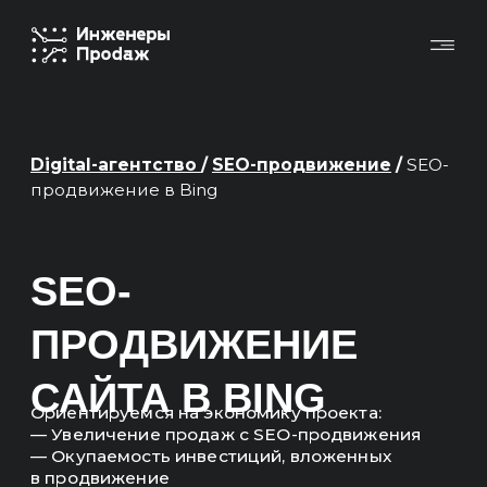
Digital-агентство
/
SEO-продвижение
/
SEO-
продвижение в Bing
SEO-
ПРОДВИЖЕНИЕ
САЙТА В BING
Ориентируемся на экономику проекта:
— Увеличение продаж с SEO-продвижения
— Окупаемость инвестиций, вложенных
в продвижение
Основные KPI в отчетах — это продажи,
выручка, ROMI, окупаемость