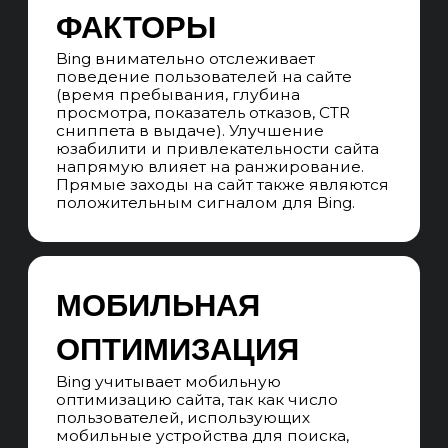
SEO-СТРАТЕГИЯ
Составляем подробный план SEO-
продвижения исходя из SEO-аудита,
поисковой выдачи, специфики ниши,
конкурентов и семантического ядра.
ПРОГНОЗИРОВАНИЕ
ПРОДВИЖЕНИЯ
Прогнозируем результаты
продвижения на 3,6,9,12 месяцев
в позициях и трафике.
UNIT-ЭКОНОМИКА
Прогнозируем сроки выхода
продвижения на окупаемость
и прибыль в 1 год продвижения.
Результат:
Провели исследование рынка, целевой
аудитории и конкурентов. Оценили
целевую аудиторию и выявили
основные сегменты посетителей сайта.
Фиксируем стартовые показатели
и позиции сайта в Bing, разрабатываем
план на будущее: Устанавливаем
правила подсчёта KPI, детально
планируем продвижение, определяем
ключевые задачи на внедрение.