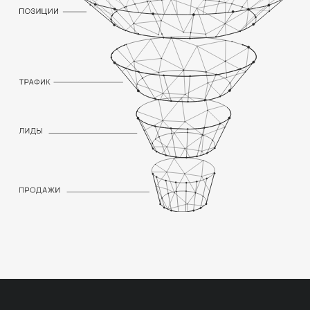
(время пребывания, глубина
просмотра, показатель отказов, CTR
сниппета в выдаче). Улучшение
юзабилити и привлекательности сайта
напрямую влияет на ранжирование.
Прямые заходы на сайт также являются
положительным сигналом для Bing.
МОБИЛЬНАЯ
ОПТИМИЗАЦИЯ
Bing учитывает мобильную
оптимизацию сайта, так как число
пользователей, использующих
мобильные устройства для поиска,
продолжает расти.
ЭТАПЫ SEO-
ПРОДВИЖЕНИЯ