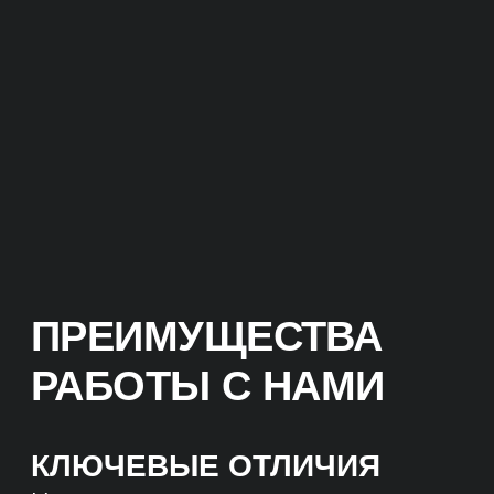
КЛЮЧЕВЫЕ ОТЛИЧИЯ
Мы нацелены на окупаемость
и продажи.
Не гонимся за ROMI в 10 000%
процентов на коротком отрезке,
а настаиваем на долгосрочной
стабильности. Важнее понимать, что
проект точно окупается и иметь
понятный планомерный
долгосрочный рост всех показателей.
ОКУПАЕМОСТЬ
ИНВЕСТИЦИЙ
Прежде чем приступить
к реализации проекта,
мы проведем аудит вашего
бизнеса и анализ конкурентов.
На основе этих данных разработаем
эффективную стратегию
продвижения и определим сроки
возврата инвестиций.