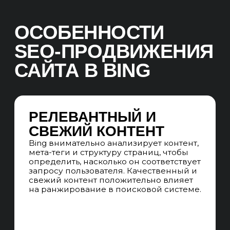
В BING
01. WEB-АНАЛИТИКА
БРИФИНГ
Проводим глубинное интервью
и погружаемся в тематику и целевую
аудиторию сайта, оцениваем
потенциал и цели, определяем
основные сегменты продвижения.
SEO-АУДИТ САЙТА
Проверяем сайт по чек-листу из 300
пунктов, включающему технические,
коммерческие, текстовые, внешние,
доменные и поведенческие факторы
ранжирования с акцентом
на требования Bing, ищем точки роста
проекта.
АНАЛИЗ SERP