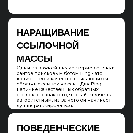
Анализируем ТОП-10 поисковой
выдачи Яндекс и Google. Оцениваем
степень конкуренции,
сформированность выдачи
и возможности для SEO-продвижения.
АНАЛИЗ КОНКУРЕНТОВ
Анализируем сайты конкурентов-
лидеров в Bing по всем регионам
продвижения, собирая лучшие
решения на используемых типах
контента и ссылочных профилях.
СЕМАНТИЧЕСКОЕ ЯДРО
Собираем все кластеры коммерческих
и информационных запросов,
относящихся к тематическому спросу,
не ограничиваясь частотой
и количеством запросов.
СТРУКТУРА САЙТА
Прорабатываем структуру сайта
на основе семантики. Формируем
наглядную mindmap-структуру сайта.