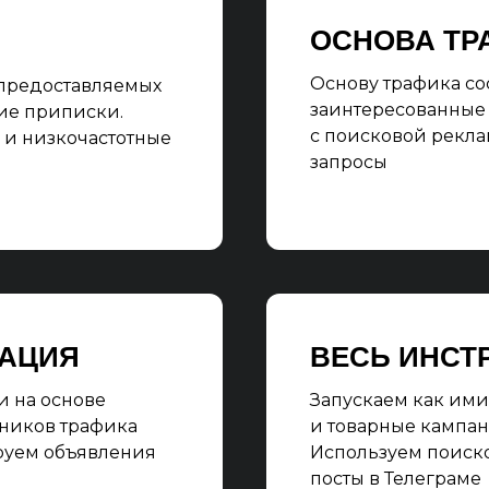
ОСНОВА ТР
Основу трафика со
 предоставляемых
заинтересованные
кие приписки.
с поисковой рекла
 и низкочастотные
запросы
ЗАЦИЯ
ВЕСЬ ИНСТ
 на основе
Запускаем как ими
чников трафика
и товарные кампан
руем объявления
Используем поиско
посты в Телеграме