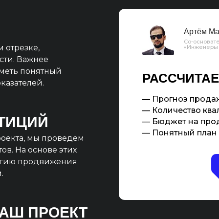
Артём Ма
Со-основате
м отрезке,
«Инженеры
сти. Важнее
иметь понятный
РАССЧИТАЕ
казателей.
— Прогноз продаж
— Количество квал
ТИЦИЙ
— Бюджет на про
— Понятный план 
оекта, мы проведем
ов. На основе этих
егию продвижения
.
ВАШ ПРОЕКТ