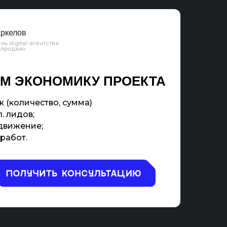
ркелов
ль digital-агентства
 продаж»
М ЭКОНОМИКУ ПРОЕКТА
 (количество, сумма)
. лидов;
движение;
работ.