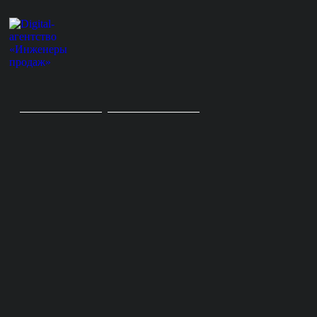
Digital-агентство
/
GEO-продвижение
/
Продвижение в Claude
ПРОДВИЖЕНИЕ
В CLAUDE
Ориентируемся
на экономику
проекта:
— Увеличение
продаж
с нейросетей
— Окупаемость
инвестиций,
вложенных
в продвижение
Основные KPI
в отчетах — это