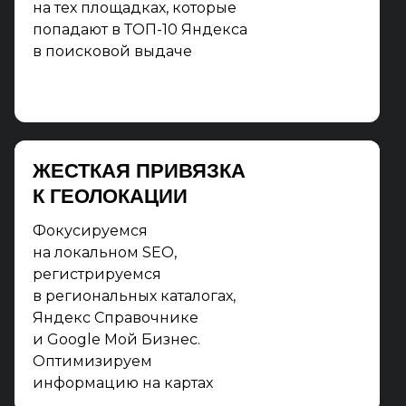
на тех площадках, которые
попадают в ТОП-10 Яндекса
в поисковой выдаче
UX
ЖЕСТКАЯ ПРИВЯЗКА
К ГЕОЛОКАЦИИ
Прорабатываем страницы
на удобство использования
Фокусируемся
и повышаем конверсию
на локальном SEO,
на сайте
регистрируемся
в региональных каталогах,
Яндекс Справочнике
и Google Мой Бизнес.
Оптимизируем
информацию на картах