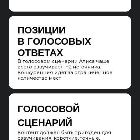
купить», «чем отличается».
Определяем, какие из них Алиса
закрывает генеративным ответом
АНАЛИЗ КОНКУРЕНТОВ В АЛИСЕ
Выявляем 5−10 доменов, которые чаще
всего попадают в ответы. Разбираем
структуру их контента, формат подачи,
уровень детализации и типы страниц
АНАЛИЗ ИНТЕНТА
Определяем, какие запросы приводят
к действию (покупка, заявка), а какие —
только к информационному ответу.
Приоритезируем high-intent сценарии
ОЦЕНКА ВЛИЯНИЯ ЯНДЕКС-
ЭКОСИСТЕМЫ
Анализируем данные из Яндекс Карт,
Бизнеса, отзывов — насколько они
участвуют в ответах Алисы
по локальным и коммерческим
запросам
Результат:
Чёткое понимание текущего
присутствия в Алисе, карта источников