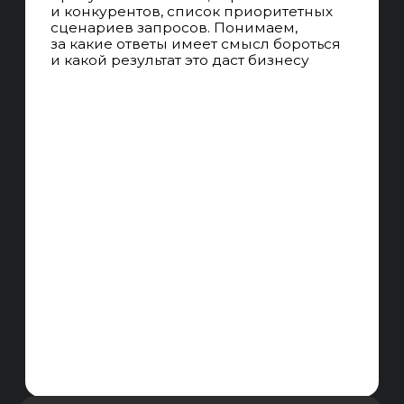
СТРУКТУРА UNIT
SEO
Структура отдела
Иерхичная структура UNIT-а из команд SEO-
специалистов и SEO-менеджеров. При
уникальных запросах привлекаем
узкопрофильных специалистов на аутсорс.