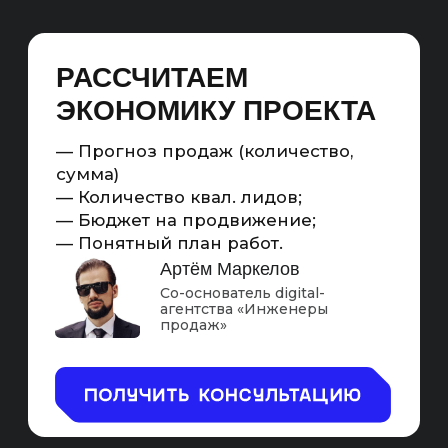
использованы фрагменты вашего контента.
Продвижение в Алисе — это работа
с попаданием в ответы:
— управляем источниками, из которых
формируется ответ
— оптимизируем контент под извлечение
фрагментов
— увеличиваем долю присутствия бренда
в ответах
ПРОДВИЖЕНИЕ В ЯНДЕКС
АЛИСЕ — ЭТО ПОЛНОЦЕННЫЙ
МАРКЕТИНГОВЫЙ
ИНСТРУМЕНТ НОВОГО
ПОКОЛЕНИЯ:
Считаемый
Масштабируемый
С KPI
Схема работы GEO-продвижения