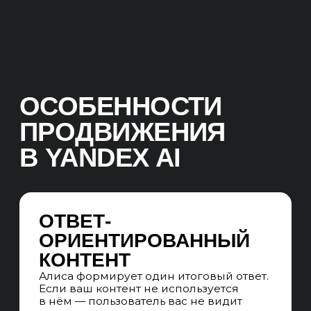
01. АНАЛИТИКА
АУДИТ ОТВЕТОВ АЛИСЫ
Проверяем, как Алиса отвечает
на ключевые вопросы вашей ниши:
какие источники использует, какие
форматы попадают в ответ,
упоминается ли ваш бренд — или
полностью отсутствует
АНАЛИЗ ИСТОЧНИКОВ
В ОТВЕТАХ
Фиксируем сайты, которые Алиса
регулярно использует как источники.
Это и есть фактический «топ» AI-поиска
в вашей нише
АНАЛИЗ СЦЕНАРИЕВ ЗАПРОСОВ
Собираем реальные формулировки:
«как выбрать», «что лучше», «где