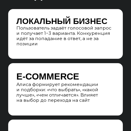
ПОЗИЦИИ
В ГОЛОСОВЫХ
ОТВЕТАХ
В голосовом сценарии Алиса чаще
всего озвучивает 1−2 источника.
Конкуренция идёт за ограниченное
количество мест
ГОЛОСОВОЙ
СЦЕНАРИЙ
Контент должен быть пригоден для
озвучивания: короткие, точные,
самодостаточные ответы
ФРАГМЕНТЫ
ВАЖНЕЕ СТРАНИЦ