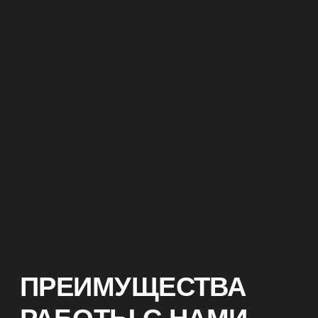
ПРЕИМУЩЕСТВА
РАБОТЫ С НАМИ
КЛЮЧЕВЫЕ ОТЛИЧИЯ
Мы нацелены на окупаемость
и продажи.
Не гонимся за ROMI в 10 000%
процентов на коротком отрезке,
а настаиваем на долгосрочной
стабильности. Важнее понимать, что
проект точно окупается и иметь
понятный планомерный
долгосрочный рост всех показателей.
ОКУПАЕМОСТЬ
ИНВЕСТИЦИЙ
Прежде чем приступить
к реализации проекта,
мы проведем аудит вашего
бизнеса и анализ конкурентов.
На основе этих данных разработаем