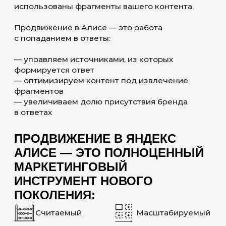
ПРОДВИЖЕНИЕ
В ЯНДЕКС AI
ЛОКАЛЬНЫЙ БИЗНЕС
Пользователь задаёт голосовой запрос
и получает 1−3 варианта. Конкуренция
идёт за попадание в ответ, а не за
позиции
E-COMMERCE
Алиса формирует рекомендации
и подборки: «что выбрать», «какой
лучше», «чем отличается». Влияет
на выбор до перехода на сайт
B2B И SAAS
Сравнения инструментов, объяснение
решений, выбор подрядчиков.
Пользователь приходит уже