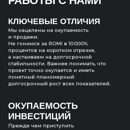
эффективную стратегию
продвижения и определим сроки
возврата инвестиций.
МЫ НЕ БУДЕМ БРАТЬ
ВАШ ПРОЕКТ В РАБОТУ,
ЕСЛИ ЭКОНОМИКА
НЕ СОЙДЕТСЯ
Мы рассчитаем экономику
и предложим другие, более
рентабельные каналы продвижения,
если расчеты не сойдутся.
РАССЧИТАЕМ
ЭКОНОМИКУ ПРОЕКТА
— Прогноз продаж (количество,
сумма)
— Количество квал. лидов;
— Бюджет на продвижение;
— Понятный план работ.