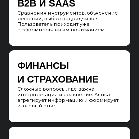
Алиса извлекает конкретные блоки
текста: определения, списки, ответы
на вопросы. Страница целиком
не имеет значения
СЕМАНТИКА
ВОПРОСОВ
Запросы формулируются как разговор:
«что выбрать», «как сделать», «где
купить». Контент должен отвечать
на такие формулировки
ЗАВИСИМОСТЬ
ОТ ПОИСКА
ЯНДЕКСА
Ответы строятся на базе поисковой
выдачи. Сильная SEO-база ускоряет
попадание, но не гарантирует его