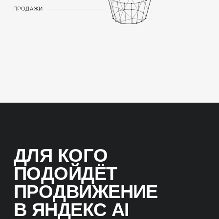
УСЛУГИ
Консалтинг, маркетинг, юридические
услуги. Клиент приходит после ответа
Алисы, уже готовый к действию
ОСОБЕННОСТИ
ПРОДВИЖЕНИЯ
В YANDEX AI
ОТВЕТ-
ОРИЕНТИРОВАННЫЙ
КОНТЕНТ
Алиса формирует один итоговый ответ.
Если ваш контент не используется
в нём — пользователь вас не видит