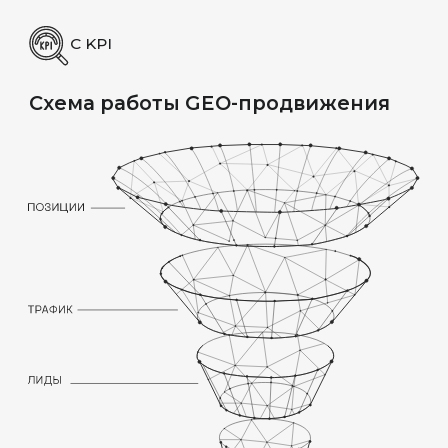
с сформированным пониманием
ФИНАНСЫ
И СТРАХОВАНИЕ
Сложные вопросы, где важна
интерпретация и сравнение. Алиса
агрегирует информацию и формирует
итоговый ответ
МЕДИЦИНА
И ЗДРАВООХРАНЕНИЕ
Приоритет получают источники
с высокой экспертностью
и структурированным контентом.
ПРОФЕССИОНАЛЬНЫЕ