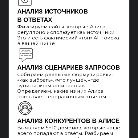
БЕЛЫЕ МЕТОДЫ —
УСТОЙЧИВЫЙ
РЕЗУЛЬТАТ
Не используем манипуляции
с алгоритмом или накрутки. Работаем
через контент, структуру, авторитет
источников и техническую доступность.
Результат не зависит от обновлений
модели
РАБОТАЕМ ПО KPI
Сразу фиксируем целевые показатели:
доля ответов, трафик из Алисы,
конверсия и допустимый CAC. Это
позволяет оценивать эффективность
не постфактум, а в процессе