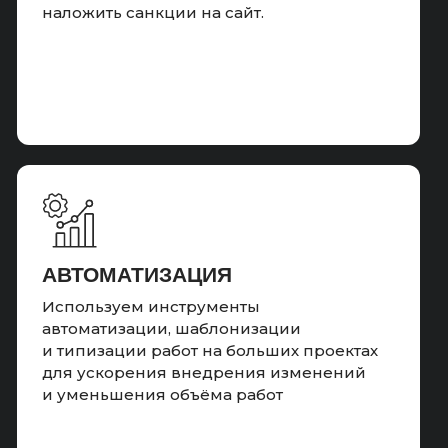
наложить санкции на сайт.
ПОВЫШЕНИЕ CTR
НА ПОИСКЕ
Работаем с повышением CTR
в поисковой выдаче, пишем
кликабельный title и description,
добиваемся показа всего объявления
с микроразметкой
АВТОМАТИЗАЦИЯ
Используем инструменты
автоматизации, шаблонизации
и типизации работ на больших проектах
для ускорения внедрения изменений
Результат:
и уменьшения объёма работ
Подключено внешнее продвижение,
предупреждая фильтры от поисковых