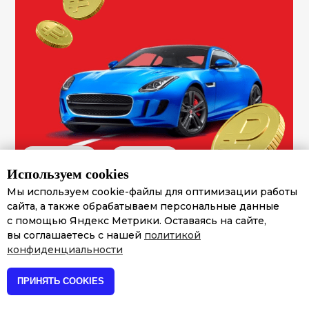
Сайт услуг
Финансы
Используем cookies
Мы используем cookie-файлы для оптимизации работы
За 6 месяцев продвижения увеличили
сайта, а также обрабатываем персональные данные
позиции в ТОП-10 Яндекса с
4
до
45
с помощью Яндекс Метрики. Оставаясь на сайте,
вы соглашаетесь с нашей
политикой
конфиденциальности
«NDA» — займы под залог авто
ПРИНЯТЬ COOKIES