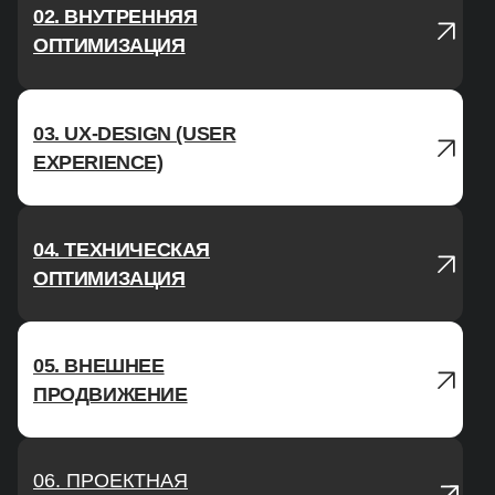
02. ВНУТРЕННЯЯ
ОПТИМИЗАЦИЯ
03. UX-DESIGN (USER
02. ВНУТРЕННЯЯ
EXPERIENCE)
ОПТИМИЗАЦИЯ
04. ТЕХНИЧЕСКАЯ
03. UX-DESIGN
ОПТИМИЗАЦИЯ
(USER
ON-PAGE
EXPERIENCE)
ОПТИМИЗАЦИЯ
05. ВНЕШНЕЕ
04. ТЕХНИЧЕСКАЯ
Оптимизируем метатеги, тексты,
ПРОДВИЖЕНИЕ
ОПТИМИЗАЦИЯ
изображения. Работаем с 1С-
УВЕЛИЧЕНИЕ
специалистами для повышения качества
заполнения и оптимизации карточек
КОНВЕРСИИ
06. ПРОЕКТНАЯ
товара
05. ВНЕШНЕЕ