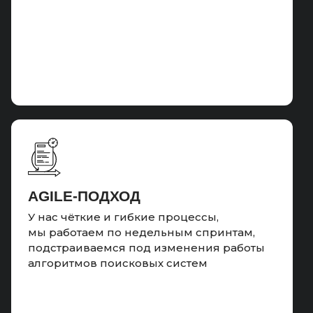
систем. Усилены «слабые» кластеры
проекта, рост позиций с ТОП-10 до ТОП-3
в поисковых системах
ТЕГИ
Создаем теговые страницы, наполняем
существующие страницы тегами.
AGILE-ПОДХОД
МАЛОКАЧЕСТВЕННЫЙ
У нас чёткие и гибкие процессы,
мы работаем по недельным спринтам,
КОНТЕНТ
подстраиваемся под изменения работы
Чистим сайт от логических дублей,
алгоритмов поисковых систем
низкокачественных и "мусорных
страниц", настраиваем редиректы.