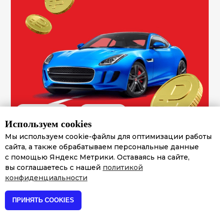
Сайт услуг
Финансы
Используем cookies
Мы используем cookie-файлы для оптимизации работы
За 6 месяцев продвижения увеличили
сайта, а также обрабатываем персональные данные
позиции в ТОП-10 Яндекса с
4
до
45
с помощью Яндекс Метрики. Оставаясь на сайте,
вы соглашаетесь с нашей
политикой
конфиденциальности
«NDA» — займы под залог авто
ПРИНЯТЬ COOKIES