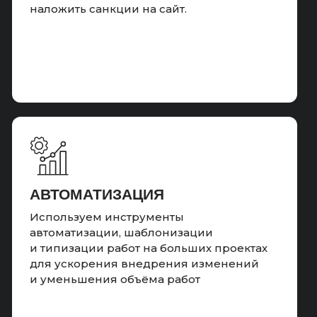
наложить санкции на сайт.
ПОВЫШЕНИЕ CTR
НА ПОИСКЕ
Работаем с повышением CTR
в поисковой выдаче, пишем
кликабельный title и description,
добиваемся показа всего объявления
с микроразметкой
АВТОМАТИЗАЦИЯ
Используем инструменты
автоматизации, шаблонизации
и типизации работ на больших проектах
для ускорения внедрения изменений
Результат:
и уменьшения объёма работ
Подключено внешнее продвижение,
предупреждая фильтры от поисковых