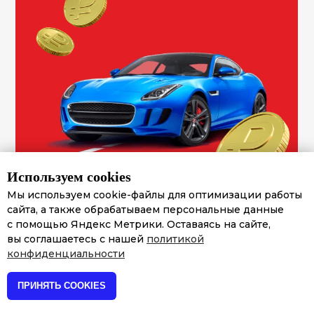
Сайт услуг
Финансы
Используем cookies
Мы используем cookie-файлы для оптимизации работы
За 6 месяцев продвижения увеличили
сайта, а также обрабатываем персональные данные
с помощью Яндекс Метрики. Оставаясь на сайте,
позиции в ТОП-10 Яндекса с
4
до
45
вы соглашаетесь с нашей
политикой
конфиденциальности
«NDA» — займы под залог авто
ПРИНЯТЬ COOKIES