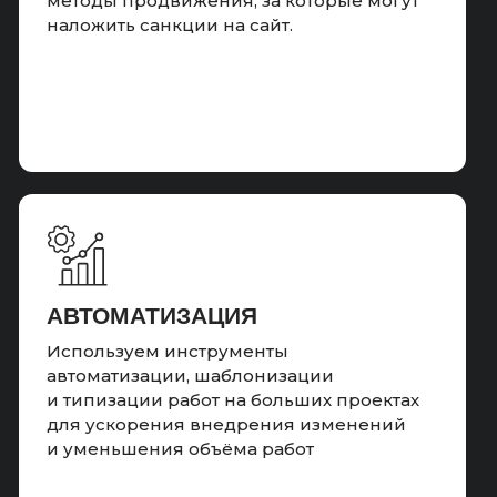
методы продвижения, за которые могут
наложить санкции на сайт.
ПОВЫШЕНИЕ CTR
НА ПОИСКЕ
Работаем с повышением CTR
в поисковой выдаче, пишем
кликабельный title и description,
добиваемся показа всего объявления
с микроразметкой
АВТОМАТИЗАЦИЯ
Используем инструменты
автоматизации, шаблонизации
и типизации работ на больших проектах
для ускорения внедрения изменений
Результат:
и уменьшения объёма работ
Подключено внешнее продвижение,