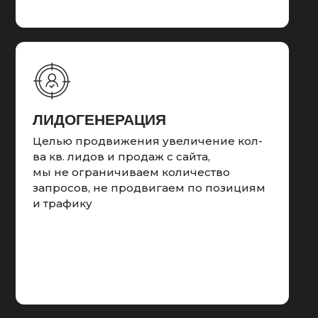
ДОБАВЛЕНИЕ
КЛЮЧЕВЫХ ФРАЗ
Анализ поисковых фраз
ЛИДОГЕНЕРАЦИЯ
с органического трафика и добавление
конверсионных фраз в поисковые
Целью продвижения увеличение кол-
фразы РК
ва кв. лидов и продаж с сайта,
мы не ограничиваем количество
запросов, не продвигаем по позициям
и трафику
Результат:
Провели анализ работы рекламных
кампаний, внесли первоначальные
корректировки, почистили площадки в
РСЯ. Провели анализ лидов и их