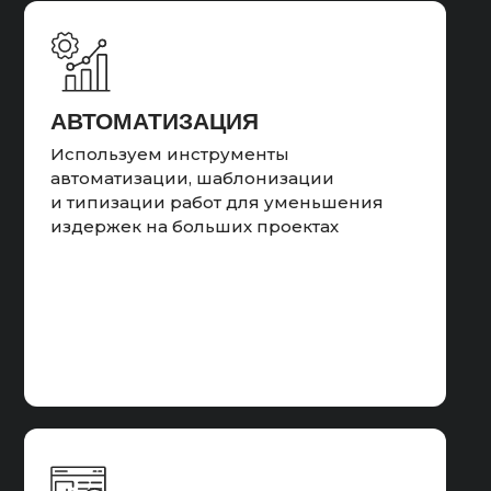
качества, внеслим корректировки в
рекламных объявления и семантику.
Провели масштабирование на регионы
или сегменты с помощью расширения
семантического ядра.
АВТОМАТИЗАЦИЯ
Используем инструменты
автоматизации, шаблонизации
и типизации работ для уменьшения
издержек на больших проектах