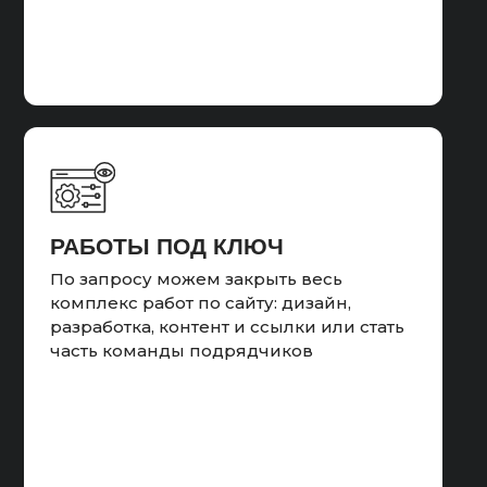
ОТЧЁТНОСТЬ
ДЛЯ ОРГАНОВ
ПРОВЕРКА
Готовим отчётность для
КОЛЛТРЕКИНГА
контролирующих органов (органы по
Прослушивание звонков с рекламы
надзору в сфере интернет-рекламы)
и чтение писем
РАБОТЫ ПОД КЛЮЧ
По запросу можем закрыть весь
комплекс работ по сайту: дизайн,
разработка, контент и ссылки или стать
Результат:
часть команды подрядчиков
ОТБОР НЕЦЕЛЕВЫХ
Пополнили баланс, занесли
ЗАПРОСОВ
необходимые документы в рекламный
Отслеживание и исключение
кабинет для органов надзора и
нецелевых запросов
запустили рекламу. Еженедельно
предоставляем заказчику отчет