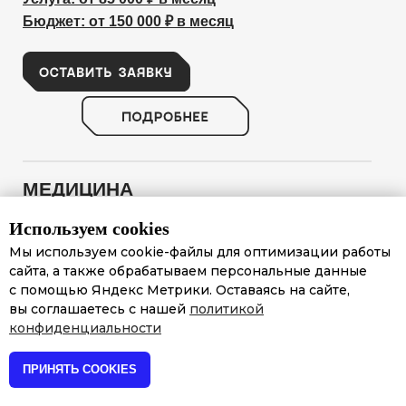
Бюджет: от 150 000 ₽ в месяц
МЕДИЦИНА
Закупаем коммерческий трафик
Используем cookies
на площадках Яндекса
Мы используем cookie-файлы для оптимизации работы
в высококонкурентных нишах, учитываем
сайта, а также обрабатываем персональные данные
лицензии и специфику ниши. Выстраиваем
с помощью Яндекс Метрики. Оставаясь на сайте,
стратегию с рентабельной Unit-экономикой
вы соглашаетесь с нашей
политикой
и настраиваем ремаркетинг и ретаргетинг.
конфиденциальности
ПРИНЯТЬ COOKIES
Услуга: от 85 000 ₽ в месяц