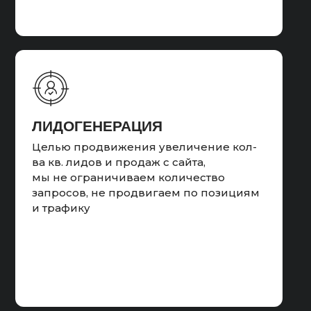
предоставляем заказчику отчет
ДОБАВЛЕНИЕ
КЛЮЧЕВЫХ ФРАЗ
Анализ поисковых фраз
ЛИДОГЕНЕРАЦИЯ
с органического трафика и добавление
конверсионных фраз в поисковые
Целью продвижения увеличение кол-
фразы РК
ва кв. лидов и продаж с сайта,
мы не ограничиваем количество
запросов, не продвигаем по позициям
и трафику
Результат:
Провели анализ работы рекламных
кампаний, внесли первоначальные
корректировки, почистили площадки в