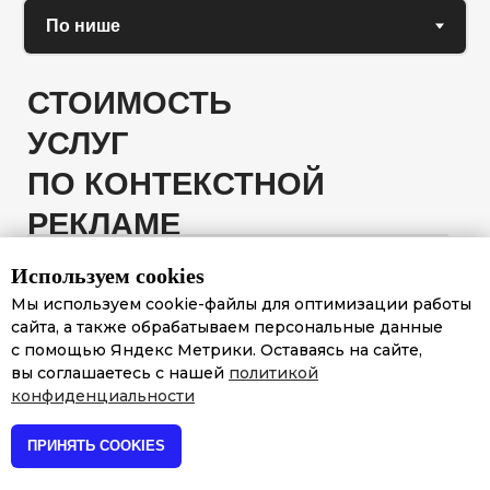
СТОИМОСТЬ
УСЛУГ
ПО КОНТЕКСТНОЙ
РЕКЛАМЕ
НЕДВИЖИМОСТЬ
Используем cookies
Мы используем cookie-файлы для оптимизации работы
Закупаем коммерческий трафик
сайта, а также обрабатываем персональные данные
на площадках Яндекса для
с помощью Яндекс Метрики. Оставаясь на сайте,
высококонкурентных ниш с длинным
вы соглашаетесь с нашей
политикой
циклом сделки. настраиваем
конфиденциальности
и сопровождаем кампании. Выстраиваем
сквозную аналитику и предоставляем
ПРИНЯТЬ COOKIES
отчёты.