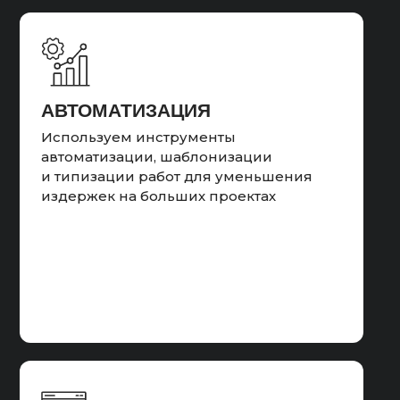
РСЯ. Провели анализ лидов и их
качества, внеслим корректировки в
рекламных объявления и семантику.
Провели масштабирование на регионы
или сегменты с помощью расширения
семантического ядра.
АВТОМАТИЗАЦИЯ
Используем инструменты
автоматизации, шаблонизации
и типизации работ для уменьшения
издержек на больших проектах