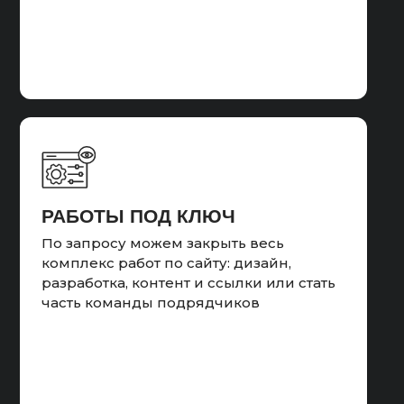
ОТЧЁТНОСТЬ
ДЛЯ ОРГАНОВ
ПРОВЕРКА
Готовим отчётность для
КОЛЛТРЕКИНГА
контролирующих органов (органы по
Прослушивание звонков с рекламы
надзору в сфере интернет-рекламы)
и чтение писем
РАБОТЫ ПОД КЛЮЧ
По запросу можем закрыть весь
комплекс работ по сайту: дизайн,
разработка, контент и ссылки или стать
Результат:
часть команды подрядчиков
ОТБОР НЕЦЕЛЕВЫХ
Пополнили баланс, занесли
ЗАПРОСОВ
необходимые документы в рекламный
Отслеживание и исключение
кабинет для органов надзора и
нецелевых запросов
запустили рекламу. Еженедельно