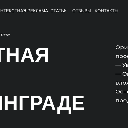
НТЕКСТНАЯ РЕКЛАМА
СТАТЬИ
ОТЗЫВЫ
КОНТАКТЫ
граде
ТНАЯ
Ори
про
— У
— О
вло
Осно
ИНГРАДЕ
про