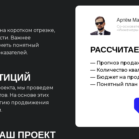
Артём Ма
Со-основате
на коротком отрезке,
«Инженеры
сти. Важнее
иметь понятный
РАССЧИТАЕ
казателей.
— Прогноз продаж
— Количество квал
ТИЦИЙ
— Бюджет на про
— Понятный план 
оекта, мы проведем
ов. На основе этих
егию продвижения
.
ВАШ ПРОЕКТ