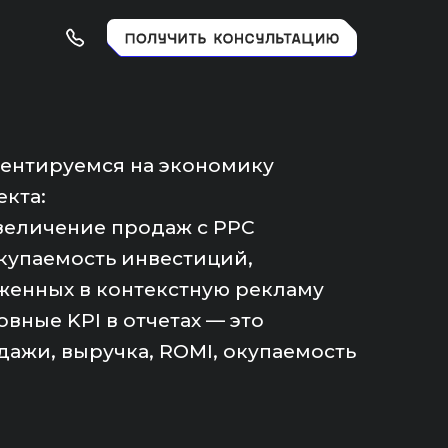
ентируемся на экономику
екта:
величение продаж с PPC
купаемость инвестиций,
женных в контекстную рекламу
вные KPI в отчетах — это
дажи, выручка, ROMI, окупаемость