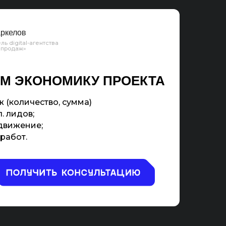
ркелов
ль digital-агентства
 продаж»
М ЭКОНОМИКУ ПРОЕКТА
 (количество, сумма)
. лидов;
движение;
работ.