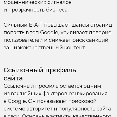
напрямую влияет на ранжирование.
Основные аспекты:
Безопасное соединение:
шифрует
данные пользователей и защищает
их от перехвата.
Доверие пользователей:
браузеры
помечают сайты без HTTPS как
«небезопасные», что снижает конверсии.
SEO-преимущество:
Google официально
подтвердил, что HTTPS является лёгким
фактором ранжирования.
Корректная настройка:
важно, чтобы
все страницы перенаправлялись
на защищённый протокол и не было
смешанного контента (HTTP-ресурсы
на HTTPS-странице).