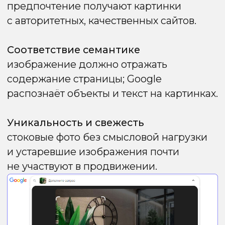
сайтам. Чем выше позиции страницы, тем
больше шанс попасть в результаты
голосового поиска.
Структура «вопрос‑ответ»
Включайте в контент чёткие вопросы
и ответы на них. Формат FAQ идеально
подходит для голосового поиска, если
информация представлена ясно и полно.
Разметка Schema.org
Используйте соответствующую
микроразметку, чтобы поисковик
правильно идентифицировал вопросы
и ответы.
Попадание в избранные фрагменты
Google часто берёт контент для
голосового поиска из блока «нулевой
позиции» — краткого, точного
и структурированного ответа на запрос.