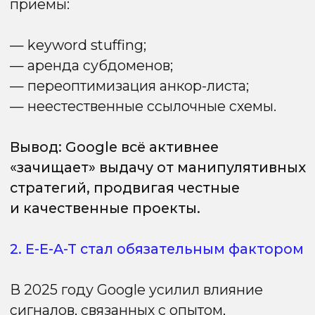
Страницы с мультимедиа, полезными
блоками и чёткой структурой получают
преимущество в ранжировании.
3. Helpful Content: новая версия
алгоритма
Google продолжает наказывать сайты,
создающие контент «для поисковиков».
Если страницы переспамлены, написаны
формально или не дают реальной
ценности, они теряют позиции.
Важно отвечать на запрос пользователя
полностью и по делу, а не просто
собирать трафик под ключевые слова.
4. Избирательная индексация
В 2025 году Google стал значительно
внимательнее относиться к тому, какие
страницы стоит индексировать. Сайты