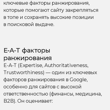
в Google. Быстро загружающийся сайт
улучшает пользовательский опыт
и напрямую влияет на позиции
в поисковой выдаче.
Основные рекомендации:
Оптимизация изображений
и мультимедиа:
используйте сжатие без
потери качества и современные форматы
(WebP, AVIF).
Минификация кода:
уменьшите CSS,
JS и HTML, чтобы ускорить обработку
страницы.
Кэширование и CDN:
хранение
ресурсов ближе к пользователю снижает
время загрузки.
Сокращение числа редиректов: