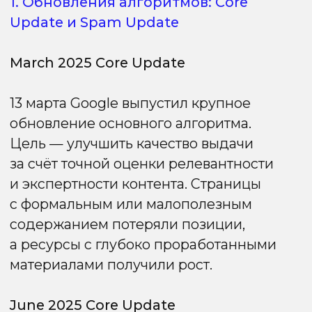
борьбу с низкокачественным
и дублирующим контентом. Обновление
затронуло как информационные, так
и коммерческие сайты, усилив
требования к уникальности и реальной
ценности материалов.
August 2025 Spam Update
26 августа был запущен новый фильтр
против спама. Под удар попали сайты,
использующие агрессивные SEO-
приёмы:
— keyword stuffing;
— аренда субдоменов;
— переоптимизация анкор-листа;
— неестественные ссылочные схемы.
Вывод: Google всё активнее
«зачищает» выдачу от манипулятивных
стратегий, продвигая честные