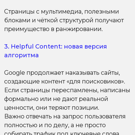
действительно помогает пользователю.
Во-первых,
фокус смещается
с отдельных ключевых слов
на семантическое ядро. Поисковик всё
точнее понимает смысл, поэтому
глубокое раскрытие темы, логичная
структура и экспертность авторов
становятся главным фактором
ранжирования.
Во-вторых,
контент должен быть
информационно завершённым. Статья,
которая полностью отвечает на запрос
и не оставляет открытых вопросов, всегда
будет ранжироваться лучше. Добавляйте
примеры, схемы, пояснения — всё, что
усиливает полезность материала.
Техническая составляющая также играет
ключевую роль. Используйте