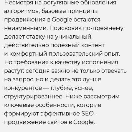
и LSI‑семантику, уточняющую
и дополняющую основной контент.
Текстовая расшифровка
Сопровождайте видео транскриптом.
Алгоритмы Google плохо распознают
речь, особенно на русском, поэтому текст
повышает точность индексирования.
Использование YouTube как
поисковой системы
YouTube — не только соцсеть,
но и поисковая платформа. Правильная
оптимизация видео помогает получать
трафик не только с сайта, но и из поиска
внутри YouTube и Google.