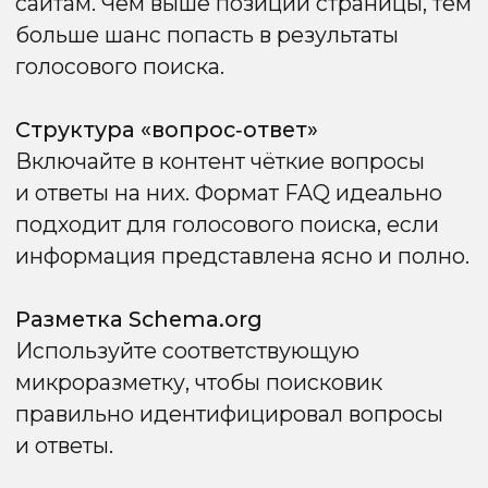
Тематическая релевантность:
ссылки
с ресурсов, близких по тематике,
передают больше ценности.
Естественное распределение анкор-
листа:
переоптимизация анкорами
может привести к санкциям, поэтому
важно сочетать ключевые слова
с нейтральными и брендовыми
упоминаниями.
Возраст и история сайта-донорa:
предпочтение отдаётся проверенным
ресурсам с положительной репутацией.
Разнообразие ссылок:
сочетание
гостевых публикаций, крауд-маркетинга,
медийных упоминаний и естественных
ссылок повышает доверие поисковика.
Очистка токсичных ссылок:
удаление