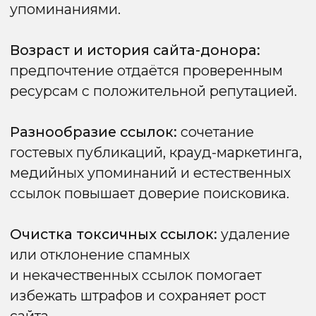
и иерархию контента.
Основные принципы:
H1:
один на страницу, отражает главную
тему. Обычно совпадает с заголовком
статьи или основного блока.
H2-H3:
делят контент на логические
разделы, делают текст удобным для
восприятия и сканирования.
H4-H6:
используются для
дополнительных подзаголовков внутри
разделов, уточняют структуру.
Ключевые слова:
разумное включение
семантических ключей в подзаголовки
помогает поисковикам определить
релевантность, но не допускается
переспам.