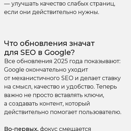
Особенности SEO-
продвижения в Google
Несмотря на регулярные обновления
алгоритмов, базовые принципы
продвижения в Google остаются
неизменными. Поисковик по-прежнему
делает ставку на уникальный,
действительно полезный контент
и комфортный пользовательский опыт.
Но требования к качеству исполнения
растут: сегодня важно не только отвечать
на запрос, но и делать это лучше
конкурентов — глубже, яснее,
структурированнее. Ниже рассмотрим
ключевые особенности, которые
формируют эффективное SEO-
продвижение сайтов в Google.