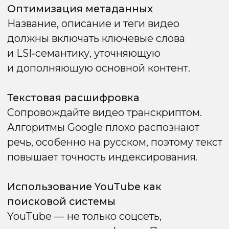
Факторы ранжирования
в Google
Для стабильного продвижения сайта
в Google важно понимать, какие
элементы напрямую влияют на позиции
в выдаче. Алгоритмы учитывают
не только качество контента,
но и технические характеристики сайта,
пользовательский опыт, ссылочную
массу и авторитет ресурса. В этом
разделе мы подробно разберём
ключевые факторы ранжирования,
которые помогают сайту закрепляться
в топе и сохранять высокие позиции
в поисковой выдаче.
E-A-T факторы
ранжирования
E-A-T (Expertise, Authoritativeness,