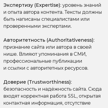
каждый редирект увеличивает задержку
и замедляет загрузку.
Мониторинг и тестирование:
регулярно проверяйте скорость через
PageSpeed Insights или другие
инструменты и исправляйте проблемные
элементы.
Быстрый сайт не только удерживает
пользователей, но и получает
преимущество в ранжировании
по сравнению с медленными
конкурентами.
SSL-сертификат
Наличие SSL-сертификата (HTTPS)
сегодня является обязательным для всех
сайтов, независимо от тематики. Google
рассматривает защищённые ресурсы как
более надёжные и безопасные, что