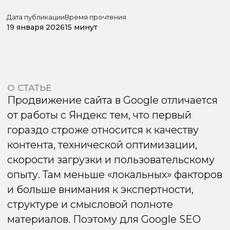
Продвижение сайта в Google отличается
от работы с Яндекс тем, что первый
гораздо строже относится к качеству
контента, технической оптимизации,
скорости загрузки и пользовательскому
опыту. Там меньше «локальных» факторов
и больше внимания к экспертности,
структуре и смысловой полноте
материалов. Поэтому для Google SEO
важно выстраивать комплексный,
продуманный подход — о нём подробно
расскажем далее.
Последние изменения
в продвижении сайтов
в Google
Первое, о чём поговорим, это алгоритмы
Google, которые в 2025 году заметно
усложнились. Поисковик продолжает