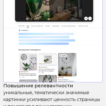
Следуя этим рекомендациям, можно
значительно повысить вероятность того,
что ваш сайт будет выдавать
релевантные ответы на голосовые
запросы пользователей.
Избранный фрагмент
Избранный фрагмент (featured snippet)
размещается в верхней части выдачи,
выше первой позиции, и привлекает
значительное количество кликов. Чтобы
повысить шансы попасть в этот блок:
Анализ ключевых слов
Не каждый запрос сопровождается
избранным фрагментом. Обычно такие
сниппеты берутся с топовых сайтов. Если
ваш ресурс не входит в топ-10, попасть
в нулевую позицию почти невозможно.
Подготовка текста