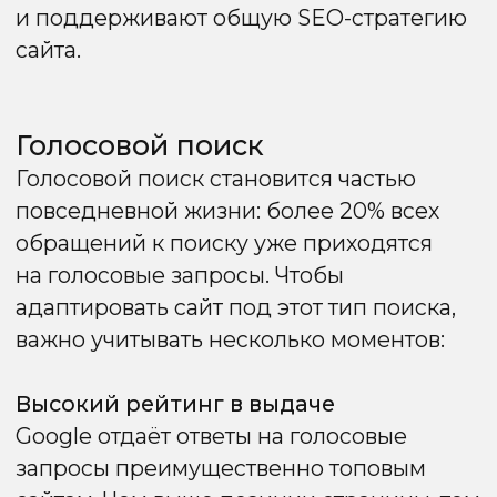
мошеннических сигналов
и прозрачность бизнеса.
Сильный E-A-T повышает шансы страниц
попасть в топ Google, усиливает доверие
пользователей и снижает риск санкций
за низкокачественный контент.
Ссылочный профиль
сайта
Ссылочный профиль остаётся одним
из важнейших факторов ранжирования
в Google. Он показывает поисковой
системе авторитет и популярность сайта
в сети. Основные аспекты качественного
ссылочного профиля:
Качество доноров:
ссылки
с авторитетных, посещаемых
и безопасных сайтов ценятся выше всего.