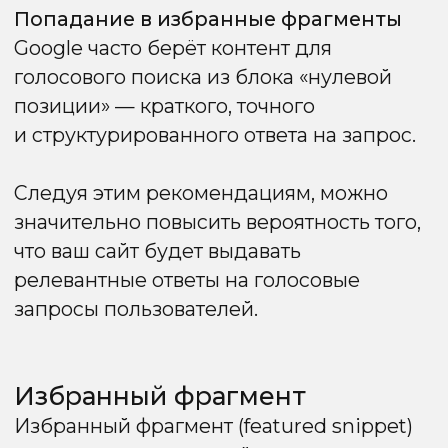
или отклонение спамных
и некачественных ссылок помогает
избежать штрафов и сохраняет рост
сайта.
Сильный и естественный ссылочный
профиль не только улучшает позиции
в Google, но и повышает доверие к сайту
со стороны пользователей.
Мобильная адаптация
Сегодня Google использует mobile-first
индексацию, то есть оценивает
и ранжирует в первую очередь именно
мобильную версию сайта. Это значит, что
корректная работа на смартфонах
и планшетах критически важна для SEO.
Основные моменты:
Адаптивный дизайн:
страницы должны