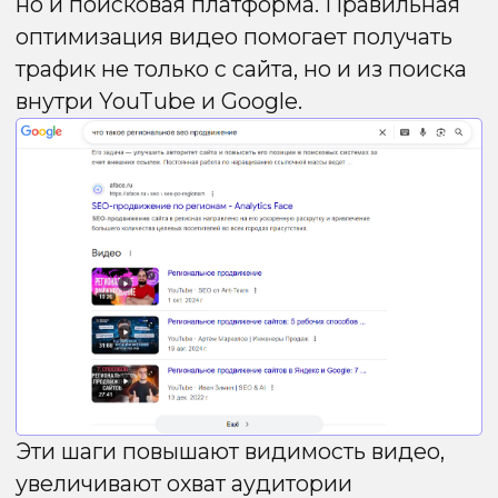
Trustworthiness) — один из ключевых
факторов ранжирования в Google,
особенно для сайтов с высокой
ответственностью (финансы, медицина,
B2B). Он оценивает:
Экспертизу (Expertise)
: уровень знаний
и опыта автора контента. Тексты должны
быть написаны специалистами или
проверенными экспертами.
Авторитетность (Authoritativeness)
:
признание сайта или автора в своей
нише. Влияют упоминания в СМИ,
профессиональные публикации
и ссылки с авторитетных ресурсов.
Доверие (Trustworthiness)
:
безопасность и надёжность сайта. Сюда
входят корректная работа SSL, открытая
контактная информация, отсутствие