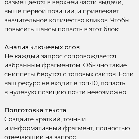
автоматически подстраиваться под
размер экрана.
Удобная навигация:
кнопки и ссылки
должны быть легко кликабельными,
меню — доступным и понятным.
Скорость загрузки:
мобильные
пользователи особенно чувствительны
к долгой загрузке, что напрямую влияет
на поведенческие факторы.
Чистота интерфейса:
избегайте
всплывающих блоков и элементов,
мешающих просмотру контента.
Хорошая мобильная адаптация не только
повышает позиции в Google,
но и улучшает опыт пользователей,
увеличивая конверсии и вовлечённость.