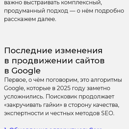
«закручивать гайки» в сторону качества,
экспертности и честных методов SEO.
1. Обновления алгоритмов: Core
Update и Spam Update
March 2025 Core Update
13 марта Google выпустил крупное
обновление основного алгоритма.
Цель — улучшить качество выдачи
за счёт точной оценки релевантности
и экспертности контента. Страницы
с формальным или малополезным
содержанием потеряли позиции,
а ресурсы с глубоко проработанными
материалами получили рост.
June 2025 Core Update
30 июня стартовала вторая масштабная
перестройка алгоритмов. Google усилил