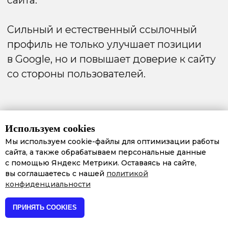
Читаемость:
заголовки должны быть
понятными, краткими и отражать суть
следующего блока текста.
Качественный контент
Контент остаётся главным фактором
ранжирования в Google. Для успешного
продвижения сайта
важны полезность,
уникальность и экспертность
материалов.
Используем cookies
Основные принципы:
Мы используем cookie-файлы для оптимизации работы
сайта, а также обрабатываем персональные данные
Полезность и полнота:
текст должен
с помощью Яндекс Метрики. Оставаясь на сайте,
полностью раскрывать тему и отвечать
вы соглашаетесь с нашей
политикой
на запрос пользователя.
конфиденциальности
Уникальность:
материалы должны быть
оригинальными и не дублировать
ПРИНЯТЬ COOKIES
контент с других сайтов.