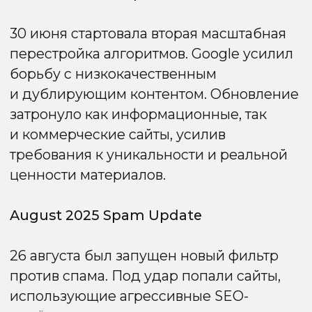
и качественные проекты.
2. E-E-A-T стал обязательным фактором
В 2025 году Google усилил влияние
сигналов, связанных с опытом,
экспертизой, авторитетностью
и доверием. E-E-A-T из рекомендации
превратился в необходимый элемент.
Особенно это касается тематик «высокой
ответственности»: финансы, медицина,
B2B-сегмент.
Важную роль также играют:
— скорость загрузки,
— мобильная адаптивность,
— удобная навигация,
— структурированность контента,
— корректная разметка Schema.org.