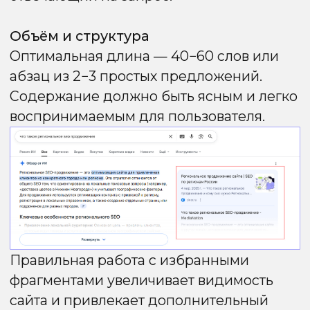
Пользовательский опыт
и поведенческие
факторы
Google всё сильнее учитывает
поведенческие сигналы при
ранжировании сайтов. Они показывают,
насколько контент полезен и удобен для
пользователей.
Основные аспекты:
Время на сайте:
чем дольше
пользователь остаётся на странице, тем
выше вероятность, что контент ценен.
Показатель отказов (bounce rate):
высокий процент отказов сигнализирует
о низкой релевантности или неудобстве.
Количество просмотренных страниц:
вовлечённые пользователи чаще