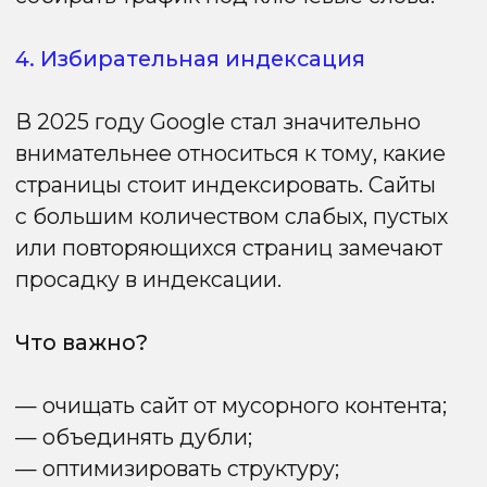
структурированные данные,
мультимедийные элементы, следите
за быстрой загрузкой и идеальной
работой на мобильных устройствах.
Хороший UX сегодня — реальный фактор
ранжирования.
Помните: контент должен быть
ценностью, а не набором SEO-фраз.
Подкрепляйте материалы фактами,
экспертными комментариями,
аналитикой — это помогает формировать
доверие и повышает шансы попасть
в топ.
И наконец, регулярно проводите аудит
сайта. Удаляйте или перерабатывайте
«тонкие» страницы, исправляйте дубли,
улучшайте слабые разделы. В эпоху
избирательной индексации Google
продвигает сайты, где каждая страница
действительно нужна и полезна.