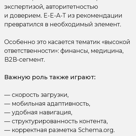
с большим количеством слабых, пустых
или повторяющихся страниц замечают
просадку в индексации.
Что важно?
— очищать сайт от мусорного контента;
— объединять дубли;
— оптимизировать структуру;
— улучшать качество слабых страниц,
если они действительно нужны.
Что обновления значат
для SEO в Google?
Все обновления 2025 года показывают:
Google окончательно уходит
от механистичного SEO и делает ставку
на смысл, качество и удобство. Теперь
важно не просто вставлять ключи,
а создавать контент, который