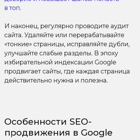
Повышение релевантности
уникальные, тематически значимые
картинки усиливают ценность страницы
и помогают в ранжировании
по визуальному поиску.
Оптимизация видео
Эффективное продвижение видео
в Google требует системного подхода.
Основные методы:
Структурирование видео
Чёткая структура помогает Google
правильно понять содержание и выбрать
релевантный фрагмент для показа
в выдаче.
Оптимизация метаданных
Название, описание и теги видео
должны включать ключевые слова