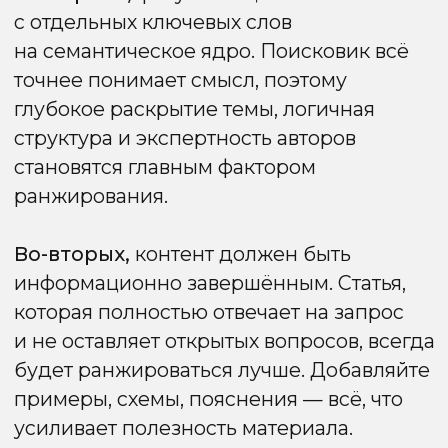
Поиск по изображениям
Визуальный поиск становится всё более
точным и часто даёт ответы быстрее, чем
текстовый поиск. Оптимизация
изображений — важная часть SEO-
продвижения в Google. Основные
моменты:
Базовая оптимизация
корректно заполненные атрибуты alt
и title, понятные и описательные имена
файлов.
E-A-T для изображений
предпочтение получают картинки
с авторитетных, качественных сайтов.
Соответствие семантике
изображение должно отражать
содержание страницы; Google