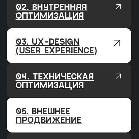
месяцев, каждый месяц фиксируем
прогресс
AGILE ПОДХОД
У нас чёткие и гибкие процессы,
мы работаем по недельным спринтам,
подстраиваемся под изменения
работы алгоритмов поисковых систем