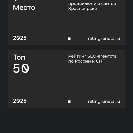
ПРЕИМУЩЕСТВА
РАБОТЫ С НАМИ
КЛЮЧЕВЫЕ ОТЛИЧИЯ
Мы нацелены на окупаемость
и продажи.
Не гонимся за ROMI в 10 000%
процентов на коротком отрезке,
а настаиваем на долгосрочной
стабильности. Важнее понимать, что
проект точно окупается и иметь
понятный планомерный
долгосрочный рост всех показателей.
ОКУПАЕМОСТЬ
ИНВЕСТИЦИЙ
Прежде чем приступить