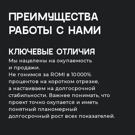
к реализации проекта,
мы проведем аудит вашего
бизнеса и анализ конкурентов.
На основе этих данных разработаем
эффективную стратегию
продвижения и определим сроки
возврата инвестиций.
МЫ НЕ БУДЕМ БРАТЬ
ВАШ ПРОЕКТ В РАБОТУ,
ЕСЛИ ЭКОНОМИКА
НЕ СОЙДЕТСЯ
Мы рассчитаем экономику
и предложим другие, более
рентабельные каналы продвижения,
если расчеты не сойдутся.
РАССЧИТАЕМ
ЭКОНОМИКУ ПРОЕКТА
— Прогноз продаж (количество,