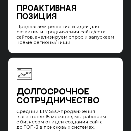
Система стандартизации качества
и квалификации SEO-специалистов и SEO-
менеджеров. Ротация без потери качества
на проектах, в случае отпусков, больничных
и увольнений специалистов.
ПРОЕКТНАЯ SEO-
КОМАНДА
Во время сотрудничества вы
взаимодействуете с SEO-менеджером,
который говорит с вами на языке бизнеса,
превращает цели в задачи, которые выполняет
команда специалистов и контролирует сроки
выполнения. Забираем работу всех
подрядчиков, которые нужны для SEO-