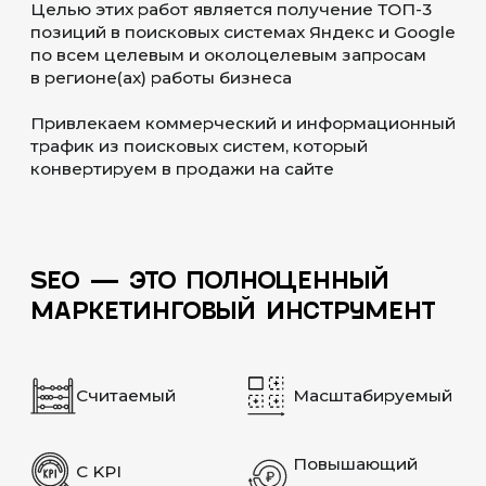
НАСТРОЙКА
В Umbraco метатеги, канонические
ссылки и Open Graph обычно
настраиваются через шаблоны. Это
позволяет централизованно управлять
SEO-параметрами для разных типов
страниц
АВТОМАТИЧЕСКИЕ
РЕДИРЕКТЫ
При изменении URL Umbraco может
автоматически создавать 301-
редиректы. Это помогает сохранить
трафик и ссылочный вес страниц после
изменений структуры сайта
SEO ДЛЯ
МУЛЬТИЯЗЫЧНОСТИ
Umbraco подходит для международных
проектов благодаря встроенной
поддержке нескольких языков. Важно
корректно настроить hreflang