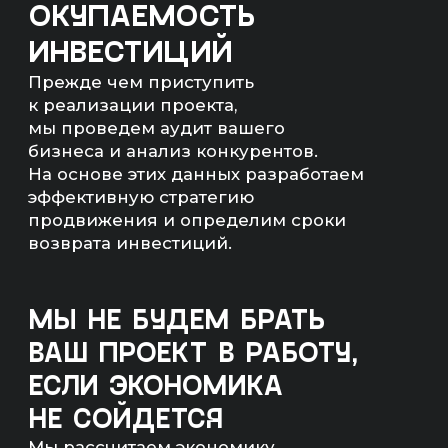
сумма)
— Количество квал. лидов;
— Бюджет на продвижение;
— Понятный план работ.
Артём Маркелов
Со-основатель digital-
агентства «Инженеры
продаж»
ЧТО ТАКОЕ SEO-
ПРОДВИЖЕНИЕ?
SEO-продвижение — комплекс работ
с сайтом(ами) компании.