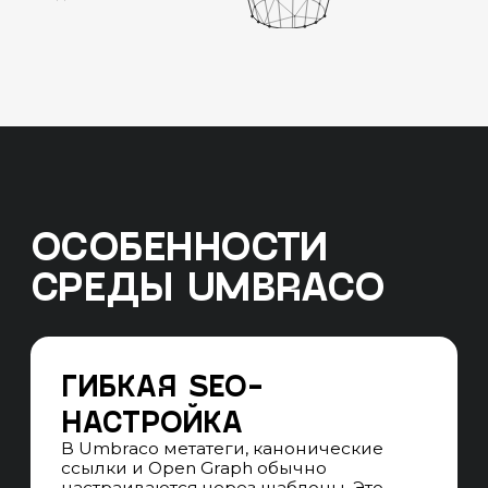
ЭТАПЫ SEO-
ПРОДВИЖЕНИЯ
САЙТА НА UMBRACO
01. WEB-АНАЛИТИКА
НАСТРОЙКА СИСТЕМ АНАЛИТИКИ
Подключаем Google Analytics 4
и Яндекс Метрику через layout-
шаблоны Umbraco, проверяем
корректность установки счетчиков
на уровне master page и исключаем
потерю данных на всех типах страниц
ОТСЛЕЖИВАНИЕ ВИРТУАЛЬНЫХ
СТРАНИЦ
Настраиваем фиксацию просмотров
при переходах без перезагрузки