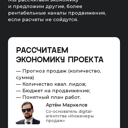
Целью этих работ является получение ТОП-3
позиций в поисковых системах Яндекс и Google
по всем целевым и околоцелевым запросам
в регионе(ах) работы бизнеса
Привлекаем коммерческий и информационный
трафик из поисковых систем, который
конвертируем в продажи на сайте
SEO — ЭТО ПОЛНОЦЕННЫЙ
МАРКЕТИНГОВЫЙ ИНСТРУМЕНТ
Считаемый
Масштабируемый
Повышающий
С KPI
охваты
Схема работы SEO-продвижения