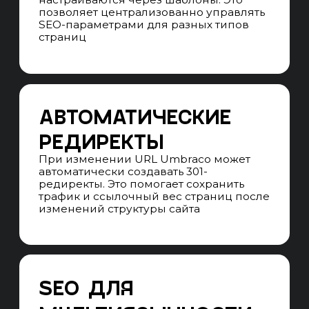
в SPA-частях сайта, если Umbraco
используется в гибридной архитектуре
с AJAX или фронтенд-фреймворками
НАСТРОЙКА ЦЕЛЕЙ И СОБЫТИЙ
Фиксируем отправку форм Umbraco
Forms, клики по контактам, заявки,
скачивания файлов и другие
ключевые действия через серверные
шаблоны и frontend-события
АНАЛИЗ ПОИСКОВОГО ТРАФИКА
Подключаем Google Search Console
и Яндекс Вебмастер, анализируем
запросы, CTR, позиции и посадочные
страницы, построенные на структуре
Document Types
НАСТРОЙКА ЭЛЕКТРОННОЙ
КОММЕРЦИИ
Передаём данные о товарах, корзине
и заказах, если Umbraco используется
как headless или в связке
с eCommerce-модулями. Проверяем
корректность событий при переходах
между страницами и компонентами