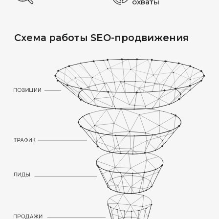
и локализованные URL
ТЕХНИЧЕСКОЕ SEO
ЧЕРЕЗ КОД
Sitemap.xml, robots.txt и Schema.org-
разметка чаще всего реализуются
на уровне разработки. Такой подход
дает больше гибкости для SEO-
оптимизации
ВЫСОКАЯ ПРОИЗВО­
ДИТЕЛЬНОСТЬ
Umbraco работает на ASP.NET Core
и позволяет создавать быстрые сайты.
Это способствует улучшению Core Web
Vitals и качества индексации