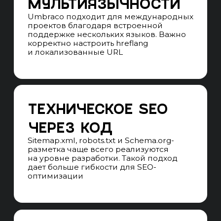
ПОСТРОЕНИЕ ВОРОНОК
Анализируем путь пользователя
по структуре контент-дерева Umbraco:
от входной страницы до заявки или
покупки, выявляем узкие места
в конверсии
СЕГМЕНТАЦИЯ АУДИТОРИИ
Разделяем пользователей
по языковым версиям, типам страниц
(Document Types), устройствам
и каналам привлечения для оценки
эффективности структуры сайта
НАСТРОЙКА СКВОЗНОЙ
АНАЛИТИКИ
Связываем данные SEO-трафика
с CRM, формами Umbraco, звонками
и заявками для оценки реальной
эффективности продвижения
Результат:
Получаем полную картину поведения
пользователей в рамках структуры
Umbraco и оцениваем SEO
не по позициям, а по реальным бизнес-
результатам