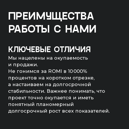
к реализации проекта,
мы проведем аудит вашего
бизнеса и анализ конкурентов.
На основе этих данных разработаем
эффективную стратегию
продвижения и определим сроки
возврата инвестиций.
МЫ НЕ БУДЕМ БРАТЬ
ВАШ ПРОЕКТ В РАБОТУ,
ЕСЛИ ЭКОНОМИКА
НЕ СОЙДЕТСЯ
Мы рассчитаем экономику
и предложим другие, более
рентабельные каналы продвижения,
если расчеты не сойдутся.
РАССЧИТАЕМ
ЭКОНОМИКУ ПРОЕКТА
— Прогноз продаж (количество,