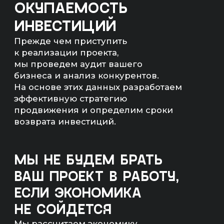
сумма)
— Количество квал. лидов;
— Бюджет на продвижение;
— Понятный план работ.
Артём Маркелов
Со-основатель digital-
агентства «Инженеры
продаж»
ЧТО ТАКОЕ SEO-
ПРОДВИЖЕНИЕ?
SEO-продвижение — комплекс работ
с сайтом(ами) компании.