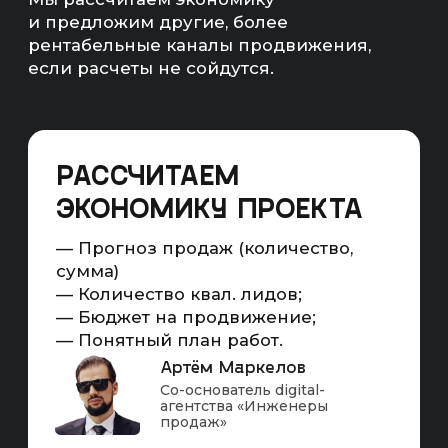
Целью этих работ является получение ТОП-3
позиций в поисковых системах Яндекс и Google
по всем целевым и околоцелевым запросам
в регионе(ах) работы бизнеса
Привлекаем коммерческий и информационный
трафик из поисковых систем, который
конвертируем в продажи на сайте
SEO — ЭТО ПОЛНОЦЕННЫЙ
МАРКЕТИНГОВЫЙ ИНСТРУМЕНТ
Считаемый
Масштабируемый
Повышающий
С KPI
охваты
Схема работы SEO-продвижения