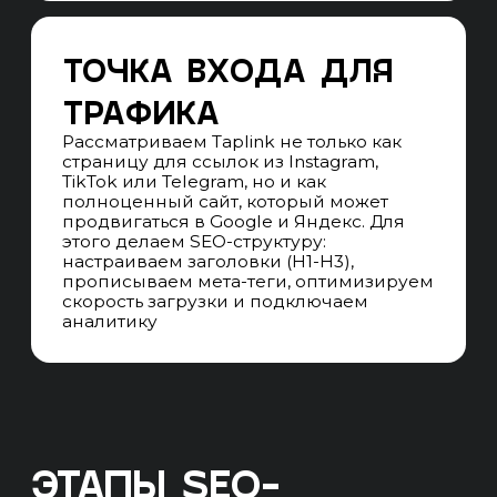
ПРОДВИЖЕНИЯ
Прогнозируем результаты
продвижения по 3, 6, 9, 12 месяцев
в позициях, трафике, качественных
лидах и продажах
СКВОЗНАЯ АНАЛИТИКА
Подключаем CRM, Яндекс метрику,
call-трекинг и email-трекинг,
связываем всё в систему, понимаем
с какого канала пришёл лид и продажа
UNIT-ЭКОНОМИКА
Прогнозируем сроки выхода
продвижения на окупаемость
и прибыль в 1 год продвижения
ТЕХНИЧЕСКИЕ ЗАДАНИЯ
Пишем технические задания
на внедрение изменений в сайт для
улучшения конверсии
и ранжирования в поисковых системах
Результат:
Фиксируем точку А, ставим план
на точку Б. Устанавливаем правила