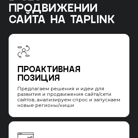
SEO
Структура отдела
Иерхичная структура UNIT-а из команд SEO-
специалистов и SEO-менеджеров. При
уникальных запросах привлекаем
узкопрофильных специалистов на аутсорс.
Система стандартизации качества
и квалификации SEO-специалистов и SEO-
менеджеров. Ротация без потери качества
на проектах, в случае отпусков, больничных
и увольнений специалистов.
ПРОЕКТНАЯ SEO-