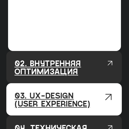
РАБОТАЕМ ПО KPI
В начале работы, изучаем нишу
и делаем прогноз, ставим цель на 3/6/12
месяцев, каждый месяц фиксируем
прогресс
AGILE ПОДХОД
У нас чёткие и гибкие процессы,
мы работаем по недельным спринтам,
подстраиваемся под изменения
работы алгоритмов поисковых систем