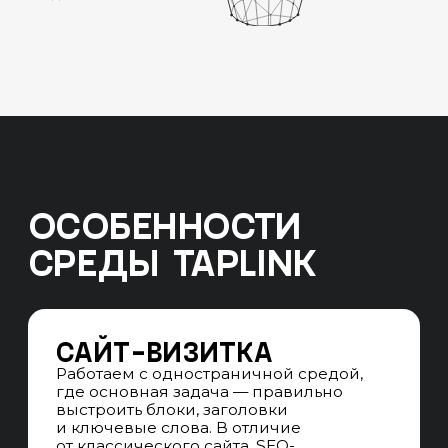
БРИФИНГ
Проводим глубинное интервью
и погружаемся в нишу и целевую
аудиторию бизнеса, оцениваем
потенциал и цели бизнеса,
определяем основные сегменты
продвижения
SEO-АУДИТ САЙТА
Проверяем сайт по чек-листу из 300
пунктов по техническим,
коммерческим, текстовым, внешним,
доменным и поведенческим факторам
ранжирования, ищем точки роста
проекта
АНАЛИЗ SERP
Анализируем ТОП-10 поисковой
выдачи Яндекс и Google, оцениваем
степень конкуренции,
сформированность выдачи
и возможности для SEO-продвижения
АНАЛИЗ КОНКУРЕНТОВ
Анализируем сайты конкурентов-
лидеров в поисковом пространстве
по всей РФ, собирая лучшие решения