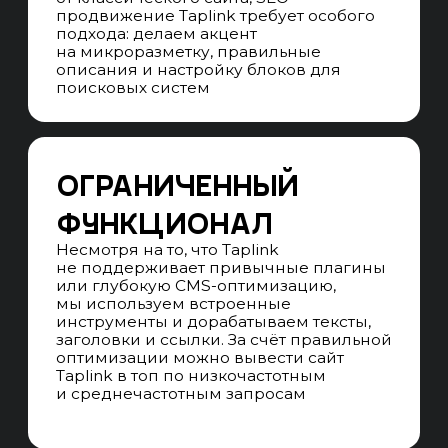
на посадочных страницах, в структуре
и ссылочных профилях
СЕМАНТИЧЕСКОЕ ЯДРО
Собираем все кластеры коммерческих
и информационных запросов
с потенциалом на конверсии
в качественных лидов,
не ограничиваясь частотой
и количеством запросов
СТРУКТУРА САЙТА
Формируем наглядную mindmap-
структуру сайта, учитываем все
кластеры семантического ядра
и проектируем для каждого отдельную
посадочную страницу
ПОВЕДЕНИЕ ПОЛЬЗОВАТЕЛЕЙ
Анализируем поведение
пользователей — смотрим карту
кликов, тепловые карты и глубину
взаимодействия со страницей Taplink
ПРОГНОЗИРОВАНИЕ