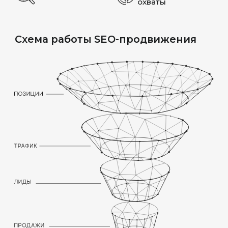
ТРАФИКА
Рассматриваем Taplink не только как
страницу для ссылок из Instagram,
TikTok или Telegram, но и как
полноценный сайт, который может
продвигаться в Google и Яндекс. Для
этого делаем SEO-структуру:
настраиваем заголовки (H1-H3),
прописываем мета-теги, оптимизируем
скорость загрузки и подключаем
аналитику
ЭТАПЫ SEO-
ПРОДВИЖЕНИЯ
САЙТА НА TAPLINK
01. WEB-АНАЛИТИКА