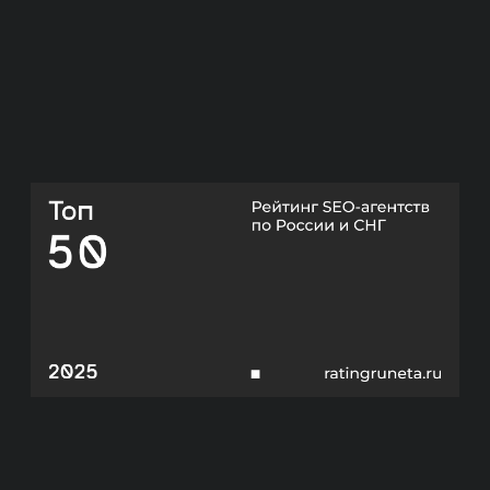
ПРЕИМУЩЕСТВА
РАБОТЫ С НАМИ
КЛЮЧЕВЫЕ ОТЛИЧИЯ
Мы нацелены на окупаемость
и продажи.
Не гонимся за ROMI в 10 000%
процентов на коротком отрезке,
а настаиваем на долгосрочной
стабильности. Важнее понимать, что
проект точно окупается и иметь
понятный планомерный
долгосрочный рост всех показателей.
ОКУПАЕМОСТЬ
ИНВЕСТИЦИЙ
Прежде чем приступить