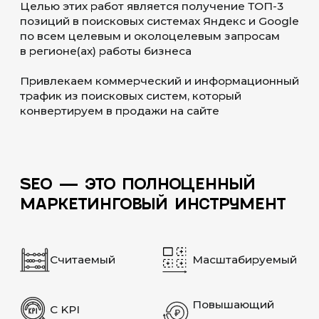
Работаем с одностраничной средой,
где основная задача — правильно
выстроить блоки, заголовки
и ключевые слова. В отличие
от классического сайта, SEO-
продвижение Taplink требует особого
подхода: делаем акцент
на микроразметку, правильные
описания и настройку блоков для
поисковых систем
ОГРАНИЧЕННЫЙ
ФУНКЦИОНАЛ
Несмотря на то, что Taplink
не поддерживает привычные плагины
или глубокую CMS-оптимизацию,
мы используем встроенные
инструменты и дорабатываем тексты,
заголовки и ссылки. За счёт правильной
оптимизации можно вывести сайт
Taplink в топ по низкочастотным
и среднечастотным запросам
ТОЧКА ВХОДА ДЛЯ