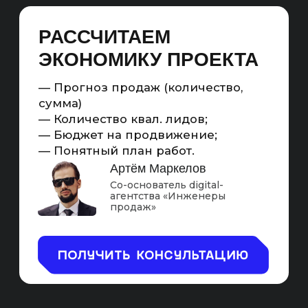
статьями и экспертным тематическим
контентом. Оптимизируем медиа и расширяем
описание карточек объектов: указываем
параметры недвижимости, преимущества
локации, инфраструктуру и условия сделки.
Выстраиваем сквозную аналитику через CRM
и коллтрекинг. Продвигаемся по local SEO,
навигационным, общим, геозависимым
и брендовым запросам
SEO — ЭТО ПОЛНОЦЕННЫЙ
МАРКЕТИНГОВЫЙ
ИНСТРУМЕНТ ДЛЯ САЙТОВ
ПО ПРОДАЖЕ ЭЛИТНОЙ
НЕДВИЖИМОСТИ
Считаемый
Масштабируемый
С KPI на
И самый
продажи
рентабельный
Схема работы SEO-продвижения