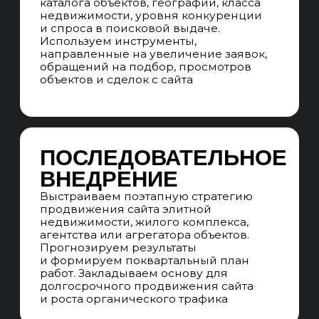
УГЛУБЛЕНИЕ
В СЕМАНТИКУ
Собираем семантику по коммерческим
и информационным запросам с учетом
специфики элитной недвижимости.
Работаем с запросами по районам, ЖК,
классу объекта, формату недвижимости,
планировкам, отделке и видовым
характеристикам
ЧАСТОТНОСТЬ
ЗАПРОСОВ
Строим стратегию продвижения
индивидуально на основе
низкочастотных и среднечастотных
запросов с высокой конверсией
в заявки, обращения на подбор,
запросы презентаций и просмотры
объектов
СТРУКТУРА САЙТА