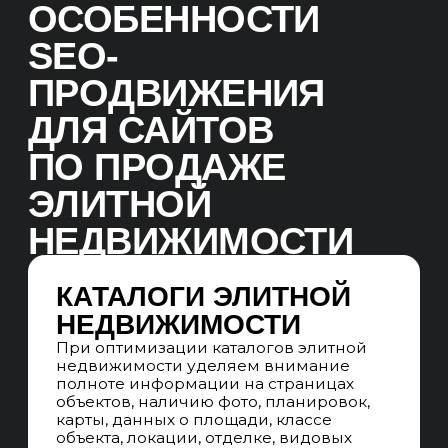
ИМИДЖЕВЫЕ
И ОТРАСЛЕВЫЕ
ПЛОЩАДКИ
Размещаем объекты и экспертные
материалы на площадках
недвижимости, профильных медиа
и агрегаторах для привлечения
дополнительного трафика
и повышения узнаваемости проектов,
агентств и жилых комплексов
ПОВЫШЕНИЕ
ДОВЕРИЯ
Добавляем на сайт документы,
информацию о застройщике или
продавце, данные о юридическом
статусе объекта, реальные фотографии,
планировки, видеообзоры, отзывы
клиентов и сведения о брокерах
БЛОГ
Развиваем SEO-блог с экспертными