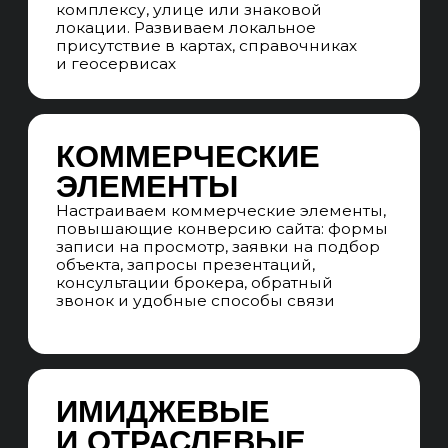
недвижимости. Формируем mindmap
по типам объектов, районам, ЖК,
классу недвижимости, площади
и условиям покупки с отдельными
SEO-страницами под каждый кластер
SEO-СТРАТЕГИЯ
Составляем подробный план
продвижения сайта элитной
недвижимости на основе аудита,
анализа выдачи, конкурентов
и семантики. Учитываем специфику
объектов, геозависимый спрос,
коммерческие факторы
и конкуренцию с агрегаторами
ТЕХНИЧЕСКИЕ ЗАДАНИЯ
Готовим ТЗ на внедрение изменений
для улучшения индексации
и конверсии: оптимизация страниц
объектов, карточек недвижимости,
фильтров, карты, фото, планировок,
презентаций и интеграции с CRM
и выгрузками объектов
ПРОГНОЗИРОВАНИЕ
ПРОДВИЖЕНИЯ