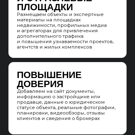
Прогнозируем результаты
продвижения элитной недвижимости
по 3, 6, 9, 12 месяцам: позиции, трафик,
заявки на подбор, запросы
презентаций, обращения на просмотр
и сделки. Формируем план роста
по районам, ЖК и типам объектов
UNIT-ЭКОНОМИКА
Прогнозируем окупаемость SEO-
продвижения элитной недвижимости
в горизонте 12 месяцев с учетом
стоимости лида, конверсии в сделку
и маржинальности объектов
СКВОЗНАЯ АНАЛИТИКА
Настраиваем сквозную аналитику:
отслеживаем путь пользователя
от поискового запроса по элитной
недвижимости до заявки, звонка,
просмотра объекта и покупки
недвижимости
Результат:
Провели исследование рынка элитной
недвижимости, целевой аудитории
покупателей и конкурентов, включая
агрегаторы, девелоперов и агентства
недвижимости. Зафиксировали