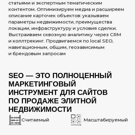
СТРАТЕГИЯ
Выбираем стратегию и инструменты
исходя из состояния сайта, структуры
каталога объектов, географии, класса
недвижимости, уровня конкуренции
и спроса в поисковой выдаче.
Используем инструменты,
направленные на увеличение заявок,
обращений на подбор, просмотров
объектов и сделок с сайта
ПОСЛЕДОВАТЕЛЬНОЕ
ВНЕДРЕНИЕ
Выстраиваем поэтапную стратегию
продвижения сайта элитной
недвижимости, жилого комплекса,
агентства или агрегатора объектов.
Прогнозируем результаты
и формируем поквартальный план
работ. Закладываем основу для
долгосрочного продвижения сайта
и роста органического трафика
ГИБКОСТЬ
Оперативно реагируем на запросы