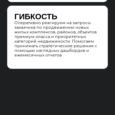
Формируем SEO-структуру сайта
по типам недвижимости, классам
объектов, районам, жилым комплексам,
площади, цене, формату сделки
и особенностям объектов
недвижимости
ГИПЕРЛОКАЛЬНОЕ
SEO
Оптимизируем страницы под запросы
с привязкой к городу, району, жилому
комплексу, улице или знаковой
локации. Развиваем локальное
присутствие в картах, справочниках
и геосервисах
КОММЕРЧЕСКИЕ
ЭЛЕМЕНТЫ
Настраиваем коммерческие элементы,
повышающие конверсию сайта: формы
записи на просмотр, заявки на подбор
объекта, запросы презентаций,
консультации брокера, обратный
звонок и удобные способы связи