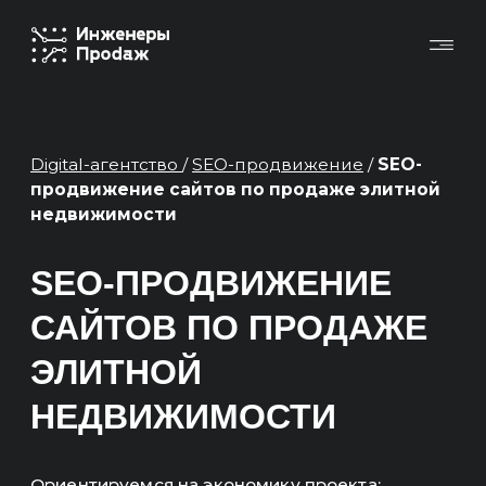
Digital-агентство
/
SEO-продвижение
/
SEO-
продвижение сайтов по продаже элитной
недвижимости
SEO-ПРОДВИЖЕНИЕ
САЙТОВ ПО ПРОДАЖЕ
ЭЛИТНОЙ
НЕДВИЖИМОСТИ
Ориентируемся на экономику проекта:
— Увеличение продаж с SEO-продвижения
— Окупаемость инвестиций, вложенных в
продвижение
Основные KPI в отчетах — это продажи,
выручка, ROMI, окупаемость.