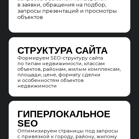
премиальных ЖК и объектов бизнес-,
премиум- и делюкс-класса.
Оцениваем конкуренцию
с агрегаторами и формируем
возможности для роста видимости
АНАЛИЗ КОНКУРЕНТОВ
Анализируем сайты девелоперов,
премиальных жилых комплексов,
агентств недвижимости и агрегаторов
объектов по регионам продвижения.
Собираем рабочие решения
по структуре каталога, карточкам
объектов, фильтрам и SEO-страницам
СЕМАНТИЧЕСКОЕ ЯДРО
Собираем кластеры коммерческих
и информационных запросов
по элитной недвижимости: квартиры,
апартаменты, пентхаусы, ЖК, районы,
локации, площадь, цена, отделка,
видовые характеристики и проверка
объекта
СТРУКТУРА САЙТА
Прорабатываем структуру сайта
на основе семантики элитной