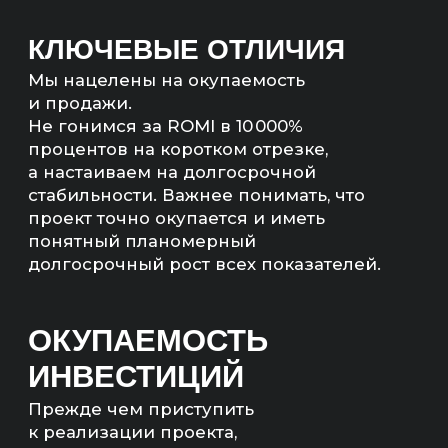
продвижения и определим сроки
возврата инвестиций.
МЫ НЕ БУДЕМ БРАТЬ
ВАШ ПРОЕКТ В РАБОТУ,
ЕСЛИ ЭКОНОМИКА
НЕ СОЙДЕТСЯ
Мы рассчитаем экономику
и предложим другие, более
рентабельные каналы продвижения,
если расчеты не сойдутся.
РАССЧИТАЕМ
ЭКОНОМИКУ ПРОЕКТА
— Прогноз продаж (количество,
сумма)
— Количество квал. лидов;
— Бюджет на продвижение;
— Понятный план работ.
Артём Маркелов