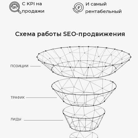
заказчика по продвижению новых
жилых комплексов, районов, объектов
премиум-класса и приоритетных
категорий недвижимости. Помогаем
принимать стратегические решения с
помощью наглядных дашбордов и
ежемесячных отчетов
ОСОБЕННОСТИ
SEO-
ПРОДВИЖЕНИЯ
ДЛЯ САЙТОВ
ПО ПРОДАЖЕ
ЭЛИТНОЙ
НЕДВИЖИМОСТИ