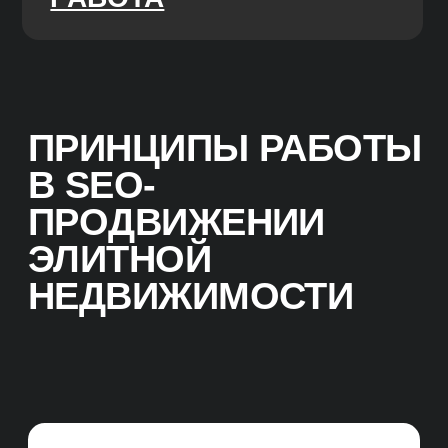
и квалификации SEO-специалистов и SEO-
менеджеров. Ротация без потери качества
на проектах, в случае отпусков, больничных
и увольнений специалистов.
ПРОЕКТНАЯ SEO-
КОМАНДА
Во время сотрудничества вы
взаимодействуете с SEO-менеджером,
который говорит с вами на языке бизнеса,
превращает цели в задачи, которые выполняет
команда специалистов и контролирует сроки
выполнения. Забираем работу всех
подрядчиков, которые нужны для SEO-
продвижения.