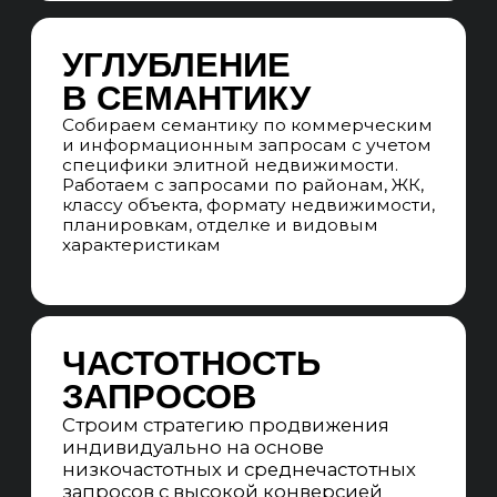
БРИФИНГ
Проводим глубинное интервью,
погружаемся в специфику
девелопера, премиальных жилых
комплексов, клубных домов, агентства
и целевой аудитории покупателей
элитной недвижимости. Оцениваем
потенциал объектов, определяем
приоритетные ЖК, районы, типы
недвижимости и сегменты спроса для
продвижения
SEO-АУДИТ САЙТА
Проверяем сайт девелопера, жилого
комплекса, агентства или каталога
элитной недвижимости по чек-листу
из 300 пунктов: технические,
коммерческие, контентные, внешние,
доменные и поведенческие факторы.
Выявляем точки роста для страниц
объектов, ЖК и карточек
недвижимости
АНАЛИЗ SERP
Анализируем ТОП-10 поисковой
выдачи Яндекс и Google по запросам
элитной недвижимости, квартир,
апартаментов, пентхаусов,