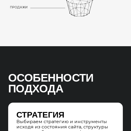
КАТАЛОГИ ЭЛИТНОЙ
НЕДВИЖИМОСТИ
При оптимизации каталогов элитной
недвижимости уделяем внимание
полноте информации на страницах
объектов, наличию фото, планировок,
карты, данных о площади, классе
объекта, локации, отделке, видовых
характеристиках, инфраструктуре
и фильтрации по параметрам
недвижимости
САЙТЫ
ДЕВЕЛОПЕРОВ
И ЖИЛЫХ
КОМПЛЕКСОВ
Прорабатываем структуру сайта
девелопера, премиального жилого
комплекса, клубного дома или
агентства недвижимости,
оптимизируем страницы объектов,
районов и проектов. Работаем над
расширением семантики
и увеличением количества целевых
посадочных страниц