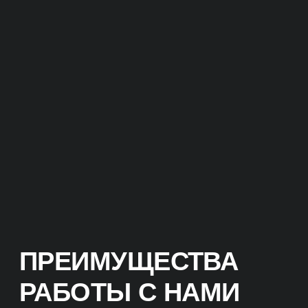
ПРЕИМУЩЕСТВА
РАБОТЫ С НАМИ
КЛЮЧЕВЫЕ ОТЛИЧИЯ
Мы нацелены на окупаемость
и продажи.
Не гонимся за ROMI в 10 000%
процентов на коротком отрезке,
а настаиваем на долгосрочной
стабильности. Важнее понимать, что
проект точно окупается и иметь
понятный планомерный
долгосрочный рост всех показателей.
ОКУПАЕМОСТЬ
ИНВЕСТИЦИЙ
Прежде чем приступить
к реализации проекта,
мы проведем аудит вашего
бизнеса и анализ конкурентов.
На основе этих данных разработаем
эффективную стратегию