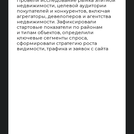
РАБОТАЕМ ПО KPI
В начале работы, изучаем нишу
и делаем прогноз, ставим цель на 3/6/12
месяцев, каждый месяц фиксируем
прогресс
AGILE-ПОДХОД
У нас чёткие и гибкие процессы,
мы работаем по недельным спринтам,
подстраиваемся под изменения
работы алгоритмов поисковых систем