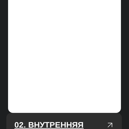
АУДИТОРИИ И UX
Изучаем вашу целевую аудиторию
и её опыт, предлагаем дизайнерские
решения по изменению сайта для
увеличения конверсии
БЕЛЫЕ МЕТОДЫ
Не используем методы продвижения,
за которые могут наложить санкции
на сайт, работаем только
с качественным улучшениями сайта
и ссылочной массы
РАБОТАЕМ ПО KPI
В начале работы, изучаем нишу
и делаем прогноз, ставим цель на 3/6/12