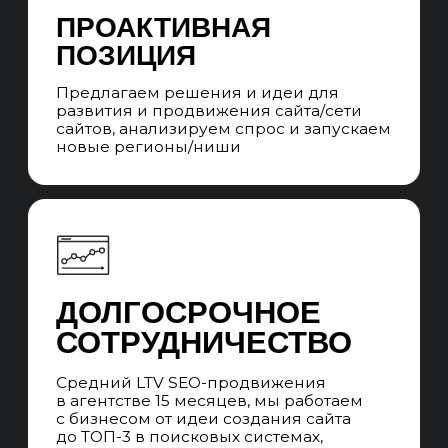
Система стандартизации качества
и квалификации SEO-специалистов и SEO-
менеджеров. Ротация без потери качества
на проектах, в случае отпусков, больничных
и увольнений специалистов.
ПРОЕКТНАЯ SEO-
КОМАНДА
Во время сотрудничества вы
взаимодействуете с SEO-менеджером,
который говорит с вами на языке бизнеса,
превращает цели в задачи, которые выполняет
команда специалистов и контролирует сроки
выполнения. Забираем работу всех
подрядчиков, которые нужны для SEO-