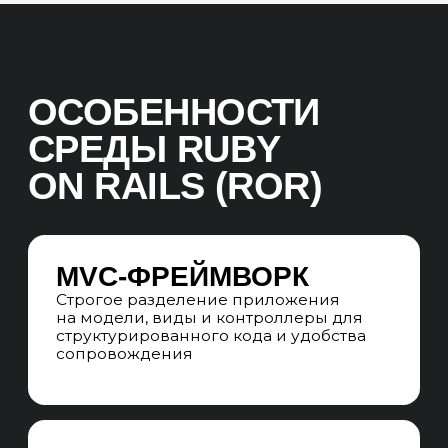
пунктов по техническим,
коммерческим, текстовым, внешним,
доменным и поведенческим факторам
ранжирования, ищем точки роста
проекта
АНАЛИЗ SERP
Анализируем ТОП-10 поисковой
выдачи Яндекс и Google, оцениваем
степень конкуренции,
сформированность выдачи
и возможности для SEO-продвижения
АНАЛИЗ КОНКУРЕНТОВ
Анализируем сайты конкурентов-
лидеров в поисковом пространстве
по всей РФ, собирая лучшие решения
на посадочных страницах, в структуре
и ссылочных профилях
СЕМАНТИЧЕСКОЕ ЯДРО
Собираем все кластеры коммерческих
и информационных запросов
с потенциалом на конверсии
в квалифицированных лидов,
не ограничиваясь частотой
и количеством запросов