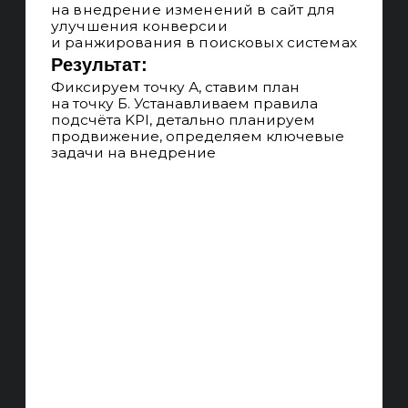
систем. Усилены «слабые» кластеры
проекта, рост позиций с ТОП-10
до ТОП-3 в поисковых системах
ЛИДОГЕНЕРАЦИЯ
Целью продвижения увеличение кол-
ва кв. лидов и продаж с сайта,
мы не ограничиваем количество
запросов, не продвигаем по позициям
и трафику
АВТОМАТИЗАЦИЯ
Используем инструменты
автоматизации, шаблонизации
и типизации работ для уменьшения
издержек на больших проектах