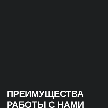
ПРЕИМУЩЕСТВА
РАБОТЫ С НАМИ
КЛЮЧЕВЫЕ ОТЛИЧИЯ
Мы нацелены на окупаемость
и продажи.
Не гонимся за ROMI в 10 000%
процентов на коротком отрезке,
а настаиваем на долгосрочной
стабильности. Важнее понимать, что
проект точно окупается и иметь
понятный планомерный
долгосрочный рост всех показателей.
ОКУПАЕМОСТЬ
ИНВЕСТИЦИЙ
Прежде чем приступить
к реализации проекта,
мы проведем аудит вашего
бизнеса и анализ конкурентов.
На основе этих данных разработаем
эффективную стратегию