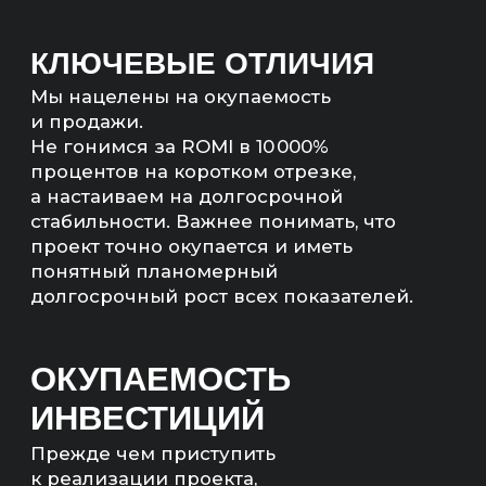
продвижения и определим сроки
возврата инвестиций.
МЫ НЕ БУДЕМ БРАТЬ
ВАШ ПРОЕКТ В РАБОТУ,
ЕСЛИ ЭКОНОМИКА
НЕ СОЙДЕТСЯ
Мы рассчитаем экономику
и предложим другие, более
рентабельные каналы продвижения,
если расчеты не сойдутся.
РАССЧИТАЕМ
ЭКОНОМИКУ ПРОЕКТА
— Прогноз продаж (количество,
сумма)
— Количество квал. лидов;
— Бюджет на продвижение;
— Понятный план работ.
Артём Маркелов