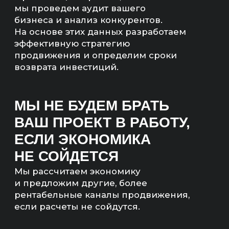
Со-основатель digital-
агентства «Инженеры
продаж»
ЧТО ТАКОЕ SEO-
ПРОДВИЖЕНИЕ?
SEO-продвижение — комплекс работ
с сайтом(ами) компании.
Целью этих работ является получение ТОП-3
позиций в поисковых системах Яндекс и Google
по всем целевым и околоцелевым запросам
в регионе(ах) работы бизнеса