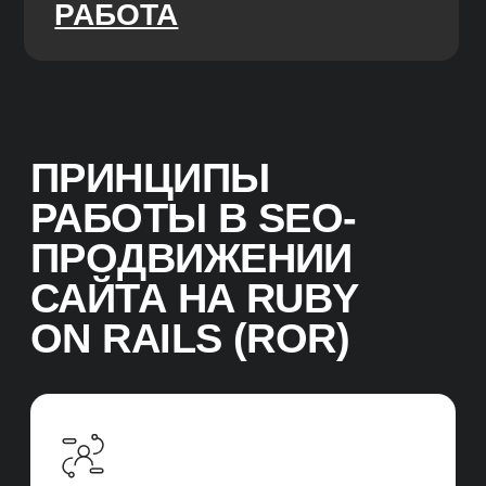
СТРУКТУРА UNIT
SEO
Структура отдела
Иерхичная структура UNIT-а из команд SEO-
специалистов и SEO-менеджеров. При
уникальных запросах привлекаем
узкопрофильных специалистов на аутсорс.