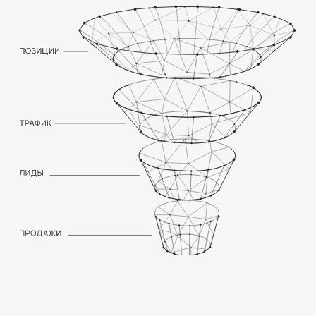
ЭТАПЫ SEO-
ПРОДВИЖЕНИЯ
САЙТА НА RUBY
ON RAILS (ROR)
01. WEB-АНАЛИТИКА
БРИФИНГ
Проводим глубинное интервью
и погружаемся в нишу и целевую
аудиторию бизнеса, оцениваем
потенциал и цели бизнеса,
определяем основные сегменты
продвижения
SEO-АУДИТ САЙТА
Проверяем сайт по чек-листу из 300