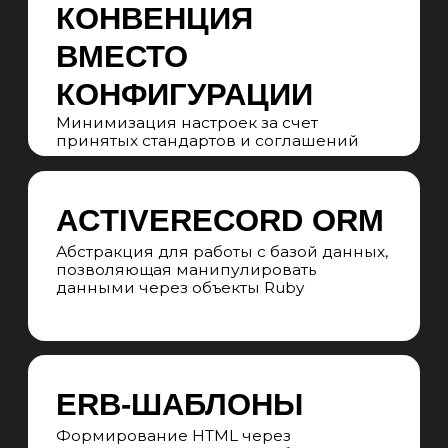
СТРУКТУРА САЙТА
Формируем наглядную mindmap-
структуру сайта, учитываем все
кластеры семантического ядра
и проектируем для каждого отдельную
посадочную страницу
SEO-СТРАТЕГИЯ
Составляем подробный план SEO-
продвижения исходя из SEO-аудита,
поисковой выдачи, конкурентов
и семантического ядра
ПРОГНОЗИРОВАНИЕ
ПРОДВИЖЕНИЯ
Прогнозируем результаты
продвижения по 3, 6, 9, 12 месяцев
в позициях, трафике, качественных
лидах и продажах
UNIT-ЭКОНОМИКА
Прогнозируем сроки выхода
продвижения на окупаемость