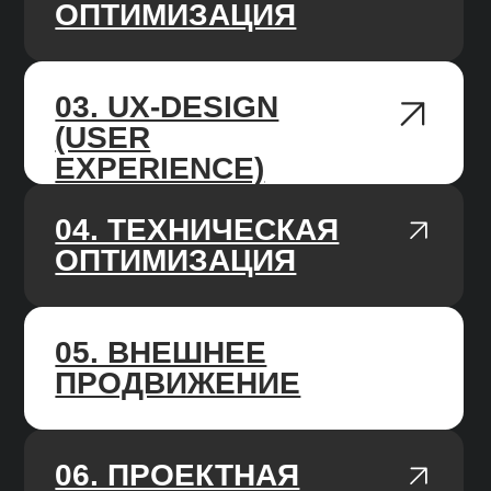
месяцев, каждый месяц фиксируем
прогресс
AGILE ПОДХОД
У нас чёткие и гибкие процессы,
мы работаем по недельным спринтам,
подстраиваемся под изменения
работы алгоритмов поисковых систем