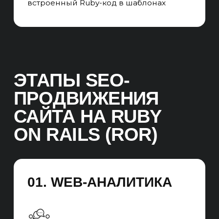
и прибыль в 1 год продвижения
СКВОЗНАЯ АНАЛИТИКА
Подключаем CRM, Яндекс метрику,
call-трекинг и email-трекинг,
связываем всё в систему, понимаем
с какого канала пришёл лид и продажа
ТЕХНИЧЕСКИЕ ЗАДАНИЯ
Пишем технические задания
на внедрение изменений в сайт для
улучшения конверсии
и ранжирования в поисковых системах
Результат:
Фиксируем точку А, ставим план
на точку Б. Устанавливаем правила
подсчёта KPI, детально планируем
продвижение, определяем ключевые
задачи на внедрение