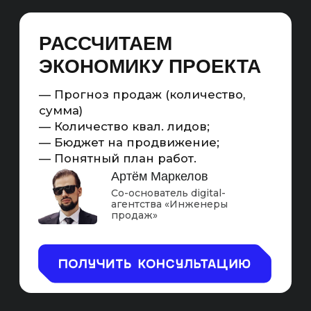
Привлекаем коммерческий и информационный
трафик из поисковых систем, который
конвертируем в продажи на сайте
SEO — ЭТО ПОЛНОЦЕННЫЙ
МАРКЕТИНГОВЫЙ
ИНСТРУМЕНТ
Считаемый
Масштабируемый
Повышающий
С KPI
охваты
Схема работы SEO-продвижения