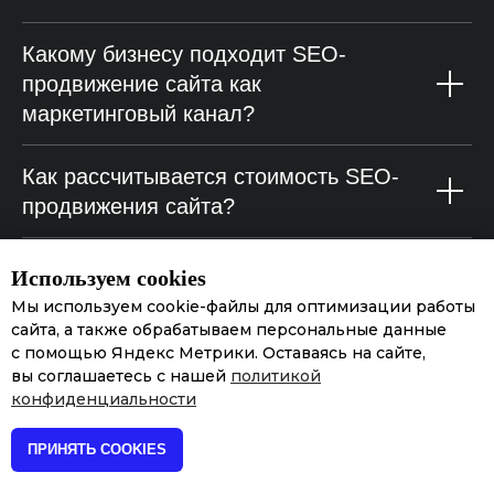
Какому бизнесу подходит SEO-
продвижение сайта как
маркетинговый канал?
Как рассчитывается стоимость SEO-
продвижения сайта?
Вы беретесь за продвижение любого
Используем cookies
сайта?
Мы используем cookie-файлы для оптимизации работы
сайта, а также обрабатываем персональные данные
с помощью Яндекс Метрики. Оставаясь на сайте,
С какими конструкторами, CMS-
вы соглашаетесь с нашей
политикой
системами и Framework'ами
конфиденциальности
вы работаете?
ПРИНЯТЬ COOKIES
С какими регионами работаете?