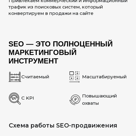
КОНВЕНЦИЯ
ВМЕСТО
КОНФИГУРАЦИИ
Минимизация настроек за счет
принятых стандартов и соглашений
ACTIVERECORD ORM
Абстракция для работы с базой данных,
позволяющая манипулировать
данными через объекты Ruby
ERB-ШАБЛОНЫ
Формирование HTML через
встроенный Ruby-код в шаблонах