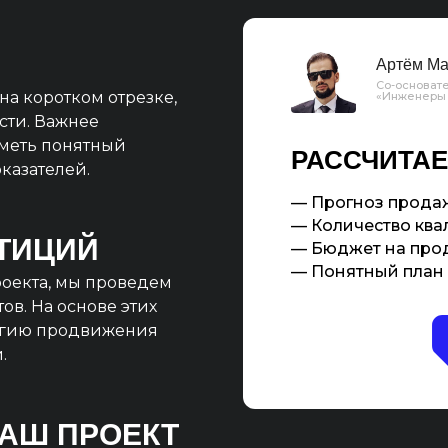
Артём Ма
Со-основате
на коротком отрезке,
«Инженеры
сти. Важнее
иметь понятный
РАССЧИТАЕ
казателей.
— Прогноз продаж
— Количество квал
ТИЦИЙ
— Бюджет на про
— Понятный план 
оекта, мы проведем
ов. На основе этих
егию продвижения
.
ВАШ ПРОЕКТ