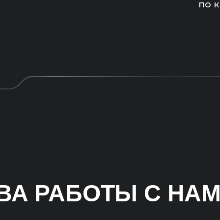
по 
А РАБОТЫ С НА