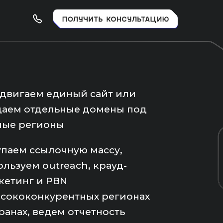
двигаем единый сайт или
даем отдельные домены под
ные регионы
упаем ссылочную массу,
ользуем outreach, крауд-
кетинг и PBN
ысококонкурентных регионах
ранах, ведем отчетность