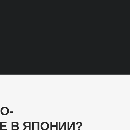
O-
Е В ЯПОНИИ?