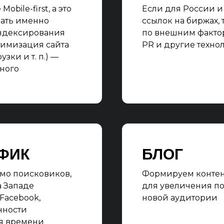
bile-first, а это
Если для России и
вать именно
ссылок на биржах, 
ндексирования
по внешним фактор
тимизация сайта
PR и другие техно
зки и т. п.) —
ного
ФИК
БЛОГ
мо поисковиков,
Формируем контент
а Западе
для увеличения по
 Facebook,
новой аудитории
нности
ия времени