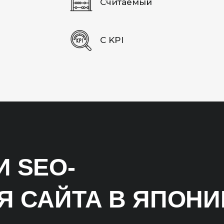
Считаемый
С KPI
 SEO-
 САЙТА В ЯПОНИ