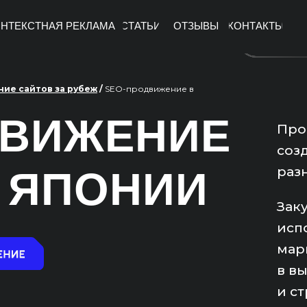
НТЕКСТНАЯ РЕКЛАМА
СТАТЬИ
ОТЗЫВЫ
КОНТАКТЫ
ие сайтов за рубеж
/
SEO-продвижение в
ДВИЖЕНИЕ
Про
соз
раз
 ЯПОНИИ
Зак
исп
мар
в в
и ст