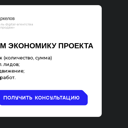
ркелов
ль digital-агентства
 продаж»
М ЭКОНОМИКУ ПРОЕКТА
 (количество, сумма)
. лидов;
движение;
работ.