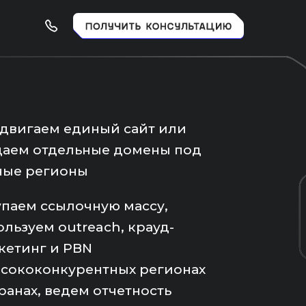
двигаем единый сайт или
даем отдельные домены под
ные регионы
упаем ссылочную массу,
ользуем outreach, крауд-
кетинг и PBN
ысококонкурентных регионах
ранах, ведем отчетность