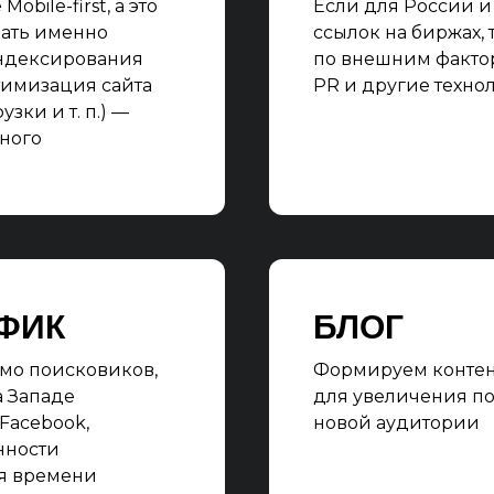
bile-first, а это
Если для России и
вать именно
ссылок на биржах, 
ндексирования
по внешним фактор
тимизация сайта
PR и другие техно
зки и т. п.) —
ного
ФИК
БЛОГ
мо поисковиков,
Формируем контент
а Западе
для увеличения по
 Facebook,
новой аудитории
нности
ия времени