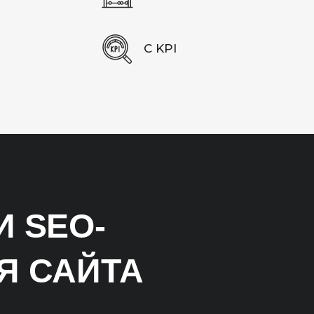
С KPI
 SEO-
Я САЙТА