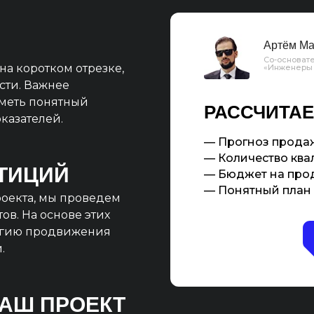
Артём Ма
Со-основате
на коротком отрезке,
«Инженеры
сти. Важнее
иметь понятный
РАССЧИТАЕ
казателей.
— Прогноз продаж
— Количество квал
ТИЦИЙ
— Бюджет на про
— Понятный план 
оекта, мы проведем
ов. На основе этих
егию продвижения
.
ВАШ ПРОЕКТ