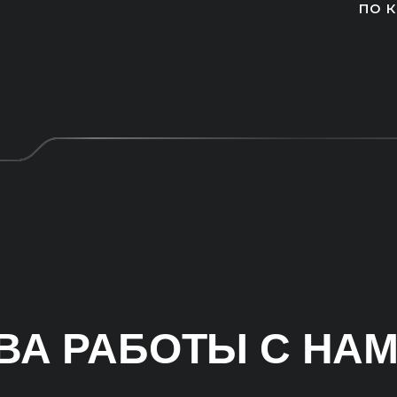
по 
А РАБОТЫ С НА