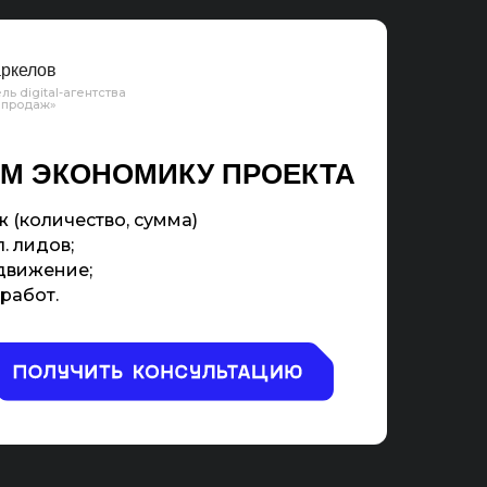
ркелов
ль digital-агентства
 продаж»
М ЭКОНОМИКУ ПРОЕКТА
 (количество, сумма)
. лидов;
движение;
работ.