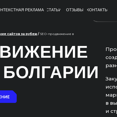
НТЕКСТНАЯ РЕКЛАМА
СТАТЬИ
ОТЗЫВЫ
КОНТАКТЫ
ие сайтов за рубеж
/
SEO-продвижение в
ДВИЖЕНИЕ
Про
соз
раз
 БОЛГАРИИ
Зак
исп
мар
в в
и ст