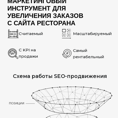
и агрегаторах.
ВИЗУАЛЬНАЯ
СОСТАВЛЯЮЩАЯ
В этой нише особенно важен визуал:
фотографии блюд, интерьера,
атмосферы. Мы уделяем внимание
качественному оформлению контента,
чтобы сайт не только продвигался,
но и вызывал аппетит и доверие
у посетителей.
ВЫСОКАЯ
КОНКУРЕНЦИЯ
С АГРЕГАТОРАМИ
Рестораны конкурируют не только
между собой, но и с крупными
площадками — Delivery Club, Яндекс
Еда, Zoon. Мы прорабатываем не только
сайт, но и внешний цифровой профиль
ресторана, чтобы вы занимали