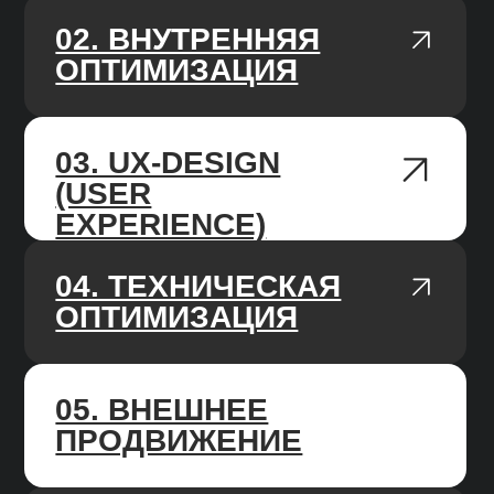
РАБОТАЕМ ПО KPI
В начале работы, изучаем нишу
и делаем прогноз, ставим цель на 3/6/12
месяцев, каждый месяц фиксируем
прогресс.
AGILE-ПОДХОД
У нас чёткие и гибкие процессы,
мы работаем по недельным спринтам,
подстраиваемся под изменения
работы алгоритмов поисковых систем.