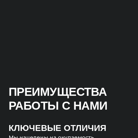
КЛЮЧЕВЫЕ ОТЛИЧИЯ
Мы нацелены на окупаемость
и продажи.
Не гонимся за ROMI в 10 000%
на коротком отрезке, а настаиваем
на долгосрочной стабильности.
Важнее понимать, что проект точно
окупается и иметь понятный
планомерный долгосрочный рост всех
показателей.
ОКУПАЕМОСТЬ
ИНВЕСТИЦИЙ
Прежде чем приступить
к реализации проекта,
мы проведем аудит вашего
бизнеса и анализ конкурентов.
На основе этих данных разработаем
эффективную стратегию
продвижения и определим сроки
возврата инвестиций.