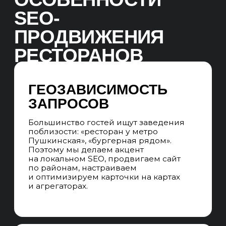
01. WEB-АНАЛИТИКА
БРИФИНГ
На старте обсуждаем ключевые
показатели: какие цели стоят перед
сайтом — онлайн-бронирования,
заказы доставки, посещаемость
мероприятий, регистрации
на дегустации и т. д.
SEO-АУДИТ САЙТА
Проверяем интернет-магазин по чек-
листу из 300 пунктов по техническим,
коммерческим, текстовым, внешним,
доменным и поведенческими
факторам ранжирования, ищем точки
роста проекта.
АНАЛИЗ SERP