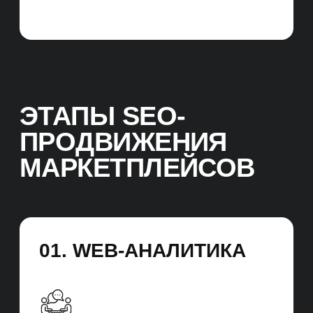
ВОРОНКА ПРОДАЖ
Анализируем путь пользователя:
от запроса «ресторан у метро
Белорусская» до заполненной формы
бронирования. Определяем, где
и почему гости уходят.
СКВОЗНАЯ АНАЛИТИКА
Подключаем Яндекс. Метрику, Google
Analytics (GA4), Pixel, UTM-маркеры.
Настраиваем события: нажатия
на «Забронировать», «Позвонить»,
«Смотреть меню» и т. д.
СЕГМЕНТАЦИЯ АУДИТОРИИ
ПО ПОВОДАМ
Люди выбирают рестораны по разным
поводам (дни рождения, свадьбы,
свидания и т. д.). Учитываем эти
сегменты и предлагаем релевантный
контент.
Результат:
Фиксируем стартовые показатели
и позиции, разрабатываем план
на будущее: Устанавливаем правила
подсчёта KPI, детально планируем