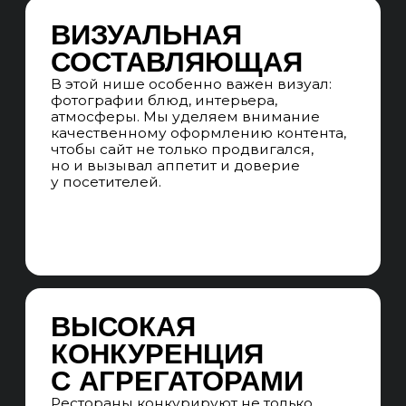
Анализируем ТОП-10 поисковой
выдачи Яндекс и Google, оцениваем
степень конкуренции,
сформированность выдачи
и возможности для SEO-продвижения.
АНАЛИЗ КОНКУРЕНТОВ
Анализируем сайты конкурентов-
лидеров в поисковом пространстве
по всей РФ, собирая лучшие решения
для страниц каталога и карточек
товаров
СЕМАНТИЧЕСКОЕ ЯДРО
Собираем все кластеры коммерческих
и информационных запросов
с потенциалом на конверсии
в продажи, не ограничиваясь частотой
и количеством запросов. Учитываем
сезонность, маржинальность
и наличие товаров.
СТРУКТУРА САЙТА
Прорабатываем структуру сайта
на основе семантики. Формируем
наглядную mindmap-структуру сайта,
учитываем все кластеры