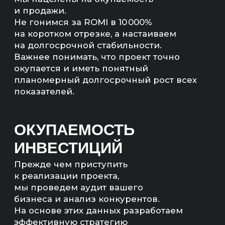
МЫ НЕ БУДЕМ БРАТЬ
ВАШ ПРОЕКТ В РАБОТУ,
ЕСЛИ ЭКОНОМИКА
НЕ СОЙДЕТСЯ
Мы рассчитаем экономику
и предложим другие, более
рентабельные каналы продвижения,
если расчеты не сойдутся.
РАССЧИТАЕМ
ЭКОНОМИКУ ПРОЕКТА
— Прогноз продаж (количество,
сумма)
— Количество квал. лидов;
— Бюджет на продвижение;
— Понятный план работ.
Артём Маркелов
Со-основатель digital-
агентства «Инженеры
продаж»