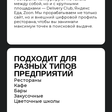
семантического ядра и проектируем
для каждого отдельную посадочную
страницу.
СОСТАВЛЕНИЕ УТП
Создаём уникальное торговое
предложение для вашего бизнеса
и подчеркиваем его на сайте.
Им может стать, например, удобная
парковка или еда на вынос
СЕГМЕНТАЦИЯ АУДИТОРИИ
ПО ПОВОДАМ
Люди выбирают рестораны по разным
поводам (дни рождения, свадьбы,
свидания и т. д.). Учитываем эти
сегменты и предлагаем релевантный
контент
АНАЛИЗ ПОВЕДЕНИЯ НА САЙТЕ
Изучаем, какие страницы смотрят
чаще всего — меню, акции, галерея,
блог, отзывы. Оцениваем воронку:
с какого запроса пришёл пользователь
и как он повёл себя.