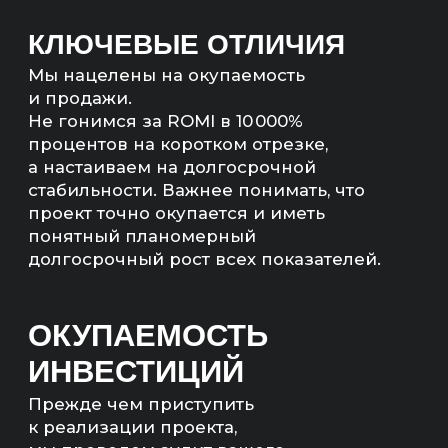
продвижения и определим сроки
возврата инвестиций.
МЫ НЕ БУДЕМ БРАТЬ
ВАШ ПРОЕКТ В РАБОТУ,
ЕСЛИ ЭКОНОМИКА
НЕ СОЙДЕТСЯ
Мы рассчитаем экономику
и предложим другие, более
рентабельные каналы продвижения,
если расчеты не сойдутся.
РАССЧИТАЕМ
ЭКОНОМИКУ ПРОЕКТА
— Прогноз продаж (количество,
сумма)
— Количество квал. лидов;
— Бюджет на продвижение;
— Понятный план работ.
Артём Маркелов
Со-основатель digital-