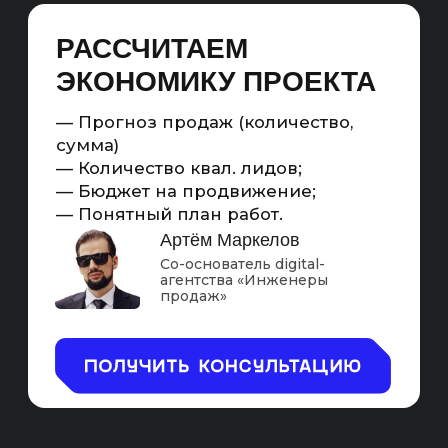
SEO-блог для информационного трафика со
статей с CTA. Внедряем комментарии
известных маркетологов, вводим форум с
вопросами и ответами. Создаем большие
страницы услуг с подробным описанием или
разбиваем на мелкие узкие услуги.
SEO — ЭТО ПОЛНОЦЕННЫЙ
МАРКЕТИНГОВЫЙ
ИНСТРУМЕНТ ДЛЯ
УВЕЛИЧЕНИЯ ПРОДАЖ НА
САЙТЕ УСЛУГ РЕКЛАМНОГО
АГЕНТСТВА.
Считаемый
Масштабируемый
Повышающий
С KPI
охваты
Схема работы SEO-продвижения