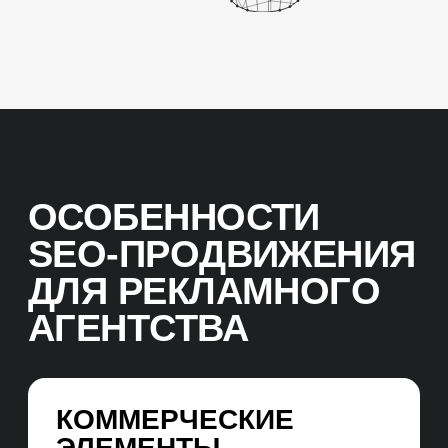
ЭТАПЫ SEO-
ПРОДВИЖЕНИЯ
САЙТОВ УСЛУГ
РЕКЛАМНОГО
АГЕНТСТВА
01. WEB-АНАЛИТИКА
БРИФИНГ
Проводим глубинное интервью и
погружаемся в тематику и целевую
аудиторию сайта услуг, оцениваем
потенциал и цели, определяем
основные сегменты продвижения.
SEO-АУДИТ САЙТА