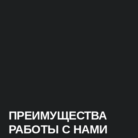
ПРЕИМУЩЕСТВА
РАБОТЫ С НАМИ
КЛЮЧЕВЫЕ ОТЛИЧИЯ
Мы нацелены на окупаемость
и продажи.
Не гонимся за ROMI в 10 000%
процентов на коротком отрезке,
а настаиваем на долгосрочной
стабильности. Важнее понимать, что
проект точно окупается и иметь
понятный планомерный
долгосрочный рост всех показателей.
ОКУПАЕМОСТЬ
ИНВЕСТИЦИЙ
Прежде чем приступить
к реализации проекта,
мы проведем аудит вашего
бизнеса и анализ конкурентов.
На основе этих данных разработаем
эффективную стратегию