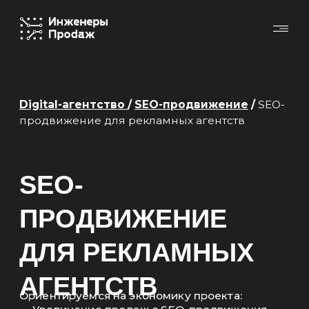
Digital-агентство
/
SEO-продвижение
/
SEO-
продвижение для рекламных агентств
SEO-
ПРОДВИЖЕНИЕ
ДЛЯ РЕКЛАМНЫХ
АГЕНТСТВ
Ориентируемся на экономику проекта:
— Увеличение продаж с SEO-продвижения
— Окупаемость инвестиций, вложенных
в продвижение
Основные KPI в отчетах — это продажи,
выручка, ROMI, окупаемость.