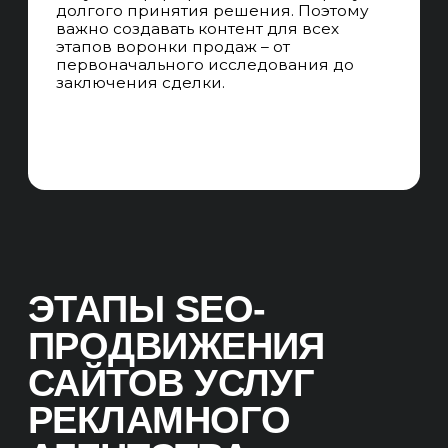
ПРОГНОЗИРОВАНИЕ
ПРОДВИЖЕНИЯ
Прогнозируем результаты
продвижения по 3, 6, 9, 12 месяцев в
позициях, трафике, качественных
лидах и продажах. Формируем план
регионального продвижения сайта.
ТЕХНИЧЕСКИЕ ЗАДАНИЯ
Пишем технические задания на
внедрение изменений в сайт для
улучшения конверсии и
ранжирования в поисковых системах,
оптимизацию карточек товаров и
синхронизацию сайта.
УТП
Четко формулируем уникальные
преимущества и особенности вашего
рекламного агентства, которые
отличают вас от конкурентов.
СКВОЗНАЯ АНАЛИТИКА
Настраиваем сквозную аналитику,
собираем информацию, с какого
канала пришёл лид и продажа.