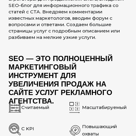
КОММЕРЧЕСКИЕ
ЭЛЕМЕНТЫ
Настраиваем коммерческие элементы,
повышающие поведенческие факторы.
Добавляем формы онлайн-записи на
брифинг, чаты с консультантами, заказ
обратного звонка, кнопки просмотра
контактов.
СОЦИАЛЬНОЕ
ПОДТВЕРЖДЕНИЕ
Создаём блоки доверия о
сотрудничестве с известными
студиями, отзывами из других
площадок.