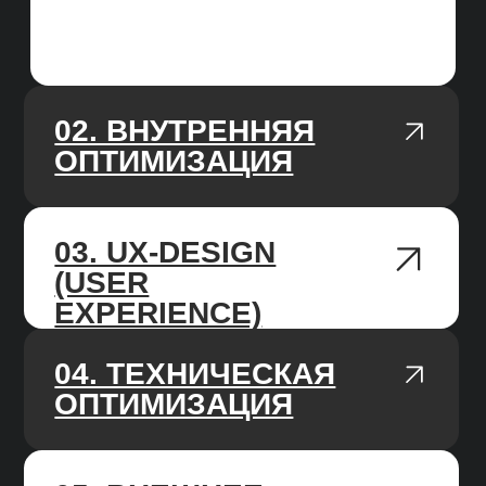
на сайт, работаем только
с качественным улучшениями сайта
и ссылочной массы.
РАБОТАЕМ ПО KPI
В начале работы, изучаем нишу
и делаем прогноз, ставим цель на 3/6/12
месяцев, каждый месяц фиксируем
прогресс.