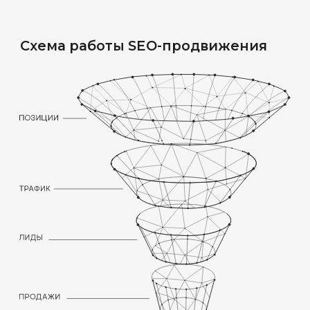
КОНТЕНТ ДЛЯ B2B
СЕГМЕНТА
Создаём и продвигаем контент,
который нацелен на бизнес-аудиторию,
включая специализированные статьи,
исследования рынка, аналитические
материалы.
БЛОГ И КЕЙСЫ
Услуги в сфере рекламы часто требуют
долгого принятия решения. Поэтому
важно создавать контент для всех
этапов воронки продаж – от
первоначального исследования до
заключения сделки.