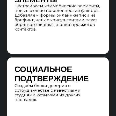
Проверяем сайт по чек-листу из 300
пунктов по техническим,
коммерческим, текстовым, внешним,
доменным и поведенческим факторам
ранжирования, ищем точки роста
проекта.
АНАЛИЗ SERP
Анализируем ТОП-10 поисковой
выдачи Яндекс и Google. Оцениваем
степень конкуренции,
сформированность выдачи и
возможности для SEO-продвижения.
АНАЛИЗ КОНКУРЕНТОВ
Анализируем сайты конкурентов-
лидеров в поисковом пространстве по
всем регионам продвижения, собирая
лучшие решения на посадочных
страницах, в структуре и ссылочных
профилях.
СЕМАНТИЧЕСКОЕ ЯДРО
Рекламные агентства часто