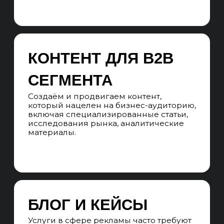
конкурируют за поисковые запросы,
которые являются очень
конкурентоспособными (например,
«рекламное агентство»,
«маркетинговые услуги» и т.д.).
Углубленно работаем с ключевыми
словами, включая поиск нишевых
запросов и длиннохвостовых
ключевых слов с меньшей
конкуренцией.
СТРУКТУРА САЙТА
Прорабатываем структуру сайта на
основе семантики. Формируем
наглядную mindmap-структуру сайта,
учитываем все кластеры
семантического ядра и проектируем
для каждого отдельную посадочную
страницу.
SEO-СТРАТЕГИЯ
Составляем подробный план SEO-
продвижения исходя из SEO-аудита,
поисковой выдачи, специфики ниши,
состояния поисковых систем,
конкурентов и семантического ядра.