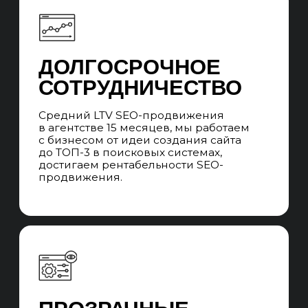
Система стандартизации качества
и квалификации SEO-специалистов и SEO-
менеджеров. Ротация без потери качества
на проектах, в случае отпусков, больничных
и увольнений специалистов.
ПРОЕКТНАЯ SEO-
КОМАНДА
Во время сотрудничества вы
взаимодействуете с SEO-менеджером,
который говорит с вами на языке бизнеса,
превращает цели в задачи, которые выполняет
команда специалистов и контролирует сроки
выполнения. Забираем работу всех
подрядчиков, которые нужны для SEO-
продвижения.