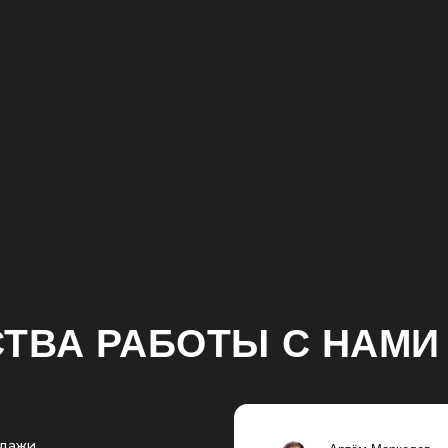
А РАБОТЫ С НАМИ
Артём Маркелов
 отрезке,
Со-основатель digital-агентства
и.
«Инженеры продаж»
тся
ный рост
РАССЧИТАЕМ ЭКОНОМИКУ