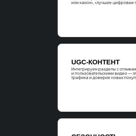
СЕЗОННОСТЬ
Планируем контент-стратегию с учётом 
покупателей перед новогодними празд
1 сентября и выпускными — когда чаще 
музыкальные инструменты
ЭТАПЫ SEO-П
МУЗЫКАЛЬНОГ