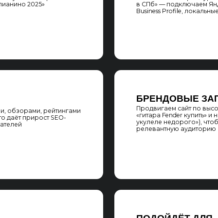
ПОДОЙДЁТ ДЛЯ
Интернет-магазинов музыкальных инстру
активности
шоурумов, студий продаж, проката и рем
никами,
дистрибьюторов брендов Yamaha, Roland, 
всего покупают
а также нишевых магазинов — барабанны
гитарных
РОДВИЖЕНИЯ
О МАГАЗИНА