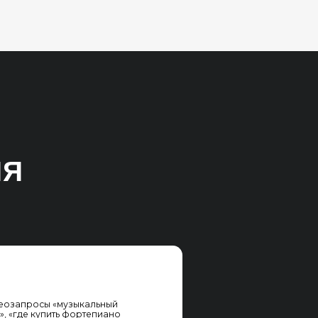
ыкальный
ортепиано
к, Google
просам типа
(«струны для
симально