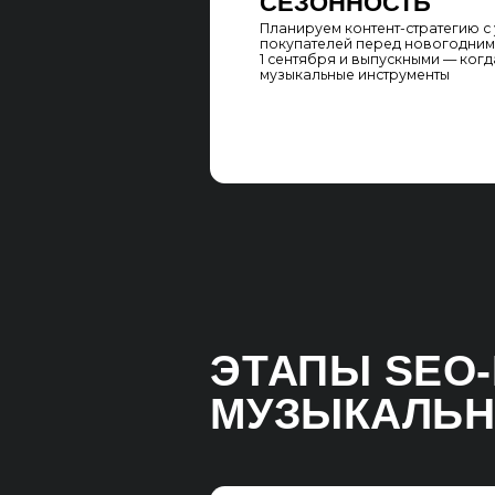
01. WEB-АНАЛИТИ
БРИФИНГ
Проводим глубокое интервью, чтобы л
бизнеса и его целевую аудиторию. Ра
на сегменты, это могут быть как профе
так и начинающие любители
АНАЛИЗ SERP
Мы анализируем первые 10 результато
в Яндексе и Google. Это помогает нам о
конкуренции, сформированность выда
SEO-продвижения