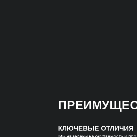
ПРЕИМУЩЕСТВ
КЛЮЧЕВЫЕ ОТЛИЧИЯ
Мы нацелены на окупаемость и продажи.
Не гонимся за ROMI в 10 000% на коротком
а настаиваем на долгосрочной стабильност
Важнее понимать, что проект точно окупае
и иметь понятный планомерный долгосроч
всех показателей.