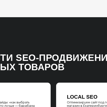
 ТОВАРОВ
LOCAL SEO
как выбрать
Оптимизируем сайт под геозапросы «муз
ше — барабаны
магазин в Екатеринбурге», «где купить ф
 2025»
в СПб» — подключаем Яндекс. Справочни
Business Profile, локальные карты
БРЕНДОВЫЕ ЗАПРОСЫ
Продвигаем сайт по высокочастотным за
рами, рейтингами
«гитара Fender купить» и низкочастотным 
прирост SEO-
укулеле недорого»), чтобы охватить мак
релевантную аудиторию