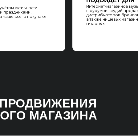
КА
SEO-АУДИТ САЙТА
учше понять специфику
Мы выполняем SEO-аудит сайта, проверяя его по ч
збиваем аудиторию
из более чем 300 пунктов. Это включает в себя тех
ссиональные музыканты,
коммерческие, текстовые, внешние, доменные
и поведенческие факторы ранжирования. В резул
мы находим точки роста для проекта
АНАЛИЗ КОНКУРЕНТОВ
в поисковой выдачи
Мы изучаем сайты конкурентов-лидеров в поисков
ценить степень
по всем регионам продвижения. Мы собираем лу
чи и возможности для
решения на их посадочных страницах, в структуре
профилях