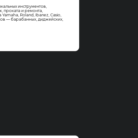
ек-листу
нические,
ьтате
ых системах
чшие
 и ссылочных