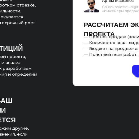
ПРОЕКТА
— Прогноз продаж (количество, сумма)
— Количество квал. лидов;
ИЙ
— Бюджет на продвижение;
— Понятный план работ.
кта,
из
аботаем
пределим
угие,
 если