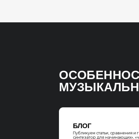
МУЗЫКАЛЬНЫХ
БЛОГ
Публикуем статьи, сравнения и гайды: «
синтезатор для начинающих», «что луч
или кахон», «лучшие цифровые пианино
UGC-КОНТЕНТ
Интегрируем разделы с отзывами, обзо
и пользовательскими видео — это даёт 
трафика и доверие новых покупателей