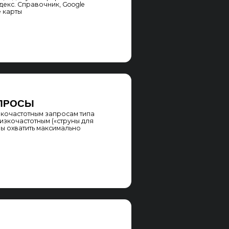
ментов,
онта,
Ibanez, Casio,
х, диджейских,