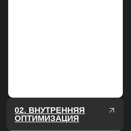
и ссылочной массы
РАБОТАЕМ ПО KPI
В начале работы, изучаем нишу
и делаем прогноз, ставим цель на 3/6/12
месяцев, каждый месяц фиксируем
прогресс
AGILE-ПОДХОД
У нас чёткие и гибкие процессы,
мы работаем по недельным спринтам,
подстраиваемся под изменения
работы алгоритмов поисковых систем