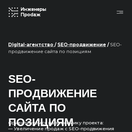
Digital-агентство
/
SEO-продвижение
/
SEO-
продвижение сайта по позициям
SEO-
ПРОДВИЖЕНИЕ
САЙТА ПО
ПОЗИЦИЯМ
Ориентируемся на экономику проекта:
— Увеличение продаж с SEO-продвижения
— Окупаемость инвестиций, вложенных
в продвижение
Основные KPI в отчетах — это продажи,
выручка, ROMI, окупаемость