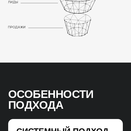
БРИФИНГ
Проводим глубинное интервью
и погружаемся в нишу и целевую
аудиторию бизнеса, оцениваем
потенциал и цели бизнеса,
определяем основные сегменты
продвижения
SEO-АУДИТ САЙТА
Проверяем сайт по чек-листу из 300
пунктов по техническим,
коммерческим, текстовым, внешним,
доменным и поведенческими
факторам ранжирования, ищем точки
роста проекта
АНАЛИЗ SERP
Анализируем ТОП-10 поисковой
выдачи Яндекс и Google, оцениваем
степень конкуренции,
сформированность выдачи