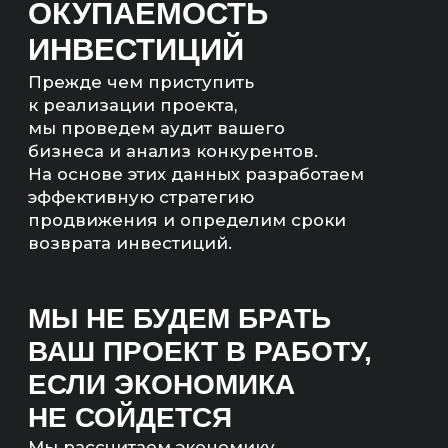
сумма)
— Количество квал. лидов;
— Бюджет на продвижение;
— Понятный план работ.
Артём Маркелов
Со-основатель digital-
агентства «Инженеры
продаж»
ЧТО ТАКОЕ
ПРОДВИЖЕНИЕ
САЙТА
ПО ПОЗИЦИЯМ?