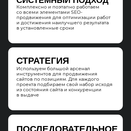
и возможности для SEO-продвижения
АНАЛИЗ КОНКУРЕНТОВ
Анализируем сайты конкурентов-
лидеров в поисковом пространстве
по всей РФ, собирая лучшие решения
на посадочных страницах, в структуре
и ссылочных профилях
СЕМАНТИЧЕСКОЕ ЯДРО
Собираем все кластеры коммерческих
и информационных запросов
с потенциалом на конверсии
в качественных лидов,
не ограничиваясь частотой
и количеством запросов
СТРУКТУРА САЙТА
Формируем наглядную mindmap-
структуру сайта, учитываем все
кластеры семантического ядра
и проектируем для каждого отдельную
посадочную страницу