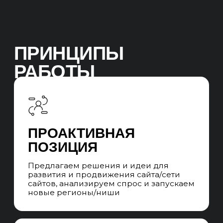
СТРУКТУРА UNIT
SEO
Структура отдела
Иерхичная структура UNIT-а из команд SEO-
специалистов и SEO-менеджеров. При
уникальных запросах привлекаем
узкопрофильных специалистов на аутсорс.
Система стандартизации качества
и квалификации SEO-специалистов и SEO-
менеджеров. Ротация без потери качества
на проектах, в случае отпусков, больничных
и увольнений специалистов.