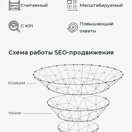
возможности инструментов
продвижения сайта для получения
быстрых результатов и закладываем
фундамент на долгосрочную работу
ГИБКОСТЬ
Оперативно реагируем на бизнес-
запросы по продвижению новых
направлений, приоритизацию
имеющихся. Формируем наглядные
дашборды на аудитах и отчётах,
превращая их в инструмент для
принятия тактических решений
ЭТАПЫ РАБОТ
01. WEB-АНАЛИТИКА