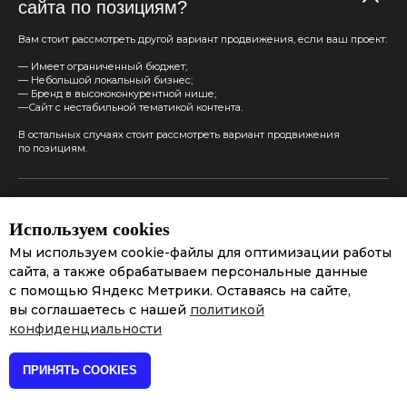
сайта по позициям?
Вам стоит рассмотреть другой вариант продвижения, если ваш проект:
— Имеет ограниченный бюджет;
— Небольшой локальный бизнес;
— Бренд в высококонкурентной нише;
—Сайт с нестабильной тематикой контента.
В остальных случаях стоит рассмотреть вариант продвижения
по позициям.
Какие преимущества продвижения
сайта по позициям?
Используем cookies
Мы используем cookie-файлы для оптимизации работы
сайта, а также обрабатываем персональные данные
Как рассчитывается стоимость SEO-
с помощью Яндекс Метрики. Оставаясь на сайте,
продвижения сайта по позициям?
вы соглашаетесь с нашей
политикой
конфиденциальности
Вы беретесь за продвижение любого
ПРИНЯТЬ COOKIES
сайта?