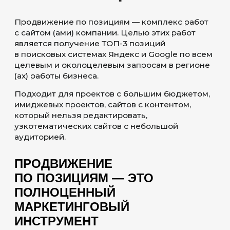
ПОДХОДА
СИСТЕМНЫЙ ПОДХОД
Комплексно и поэтапно работаем
со всеми элементами SEO-
продвижения для оптимизации работ
и достижения наилучшего результата
в установленные сроки
СТРАТЕГИЯ
Используем большой арсенал
инструментов для продвижения
сайтов по позициям. Для каждого
проекта подбираем свой набор исходя
из состояния сайта и конкуренции
в выдаче
ПОСЛЕДОВАТЕЛЬНОЕ
ВНЕДРЕНИЕ
Выстраиваем поэтапную стратегию
ведения проекта. Используем