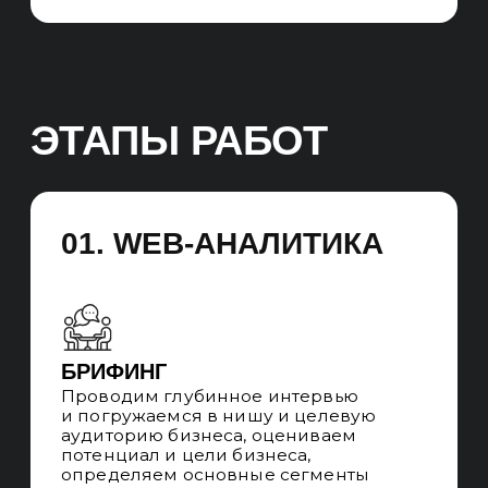
ТЕХНИЧЕСКИЕ ЗАДАНИЯ
Пишем технические задания
на внедрение изменений в сайт для
улучшения конверсии
и ранжирования в поисковых системах
Результат:
Фиксируем точку А, ставим план
на точку Б. Устанавливаем правила
подсчёта KPI, детально планируем
продвижение, определяем ключевые
задачи на внедрение