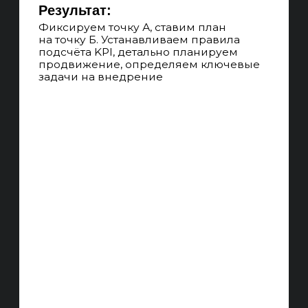
АВТОМАТИЗАЦИЯ
Используем инструменты
автоматизации, шаблонизации
и типизации работ для уменьшения
издержек на больших проектах
АУДИТОРИИ И UX
Изучаем вашу целевую аудиторию
и её опыт, предлагаем дизайнерские
решения по изменению сайта для
увеличения конверсии
БЕЛЫЕ МЕТОДЫ
Не используем методы продвижения,
за которые могут наложить санкции
на сайт, работаем только
с качественным улучшениями сайта