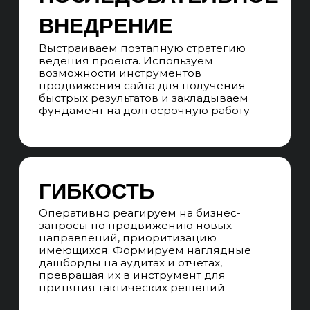
SEO-СТРАТЕГИЯ
Составляем подробный план SEO-
продвижения исходя из SEO-аудита,
поисковой выдачи, конкурентов
и семантического ядра
ПРОГНОЗИРОВАНИЕ
ПРОДВИЖЕНИЯ
Прогнозируем результаты
продвижения по 3, 6, 9, 12 месяцев
в позициях, трафике, качественных
лидах и продажах
СКВОЗНАЯ АНАЛИТИКА
Подключаем CRM, Яндекс метрику,
call-трекинг и email-трекинг,
связываем всё в систему, понимаем
с какого канала пришёл лид и продажа
UNIT-ЭКОНОМИКА
Прогнозируем сроки выхода
продвижения на окупаемость
и прибыль в 1 год продвижения