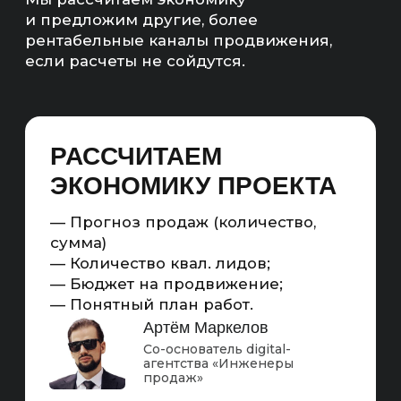
Продвижение по позициям — комплекс работ
с сайтом (ами) компании. Целью этих работ
является получение ТОП-3 позиций
в поисковых системах Яндекс и Google по всем
целевым и околоцелевым запросам в регионе
(ах) работы бизнеса.
Подходит для проектов с большим бюджетом,
имиджевых проектов, сайтов с контентом,
который нельзя редактировать,
узкотематических сайтов с небольшой
аудиторией.
ПРОДВИЖЕНИЕ
ПО ПОЗИЦИЯМ — ЭТО
ПОЛНОЦЕННЫЙ
МАРКЕТИНГОВЫЙ
ИНСТРУМЕНТ
Считаемый
Масштабируемый
Повышающий
С KPI
охваты
Схема работы SEO-продвижения