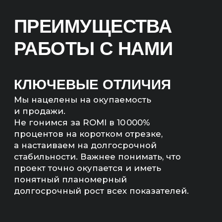
к реализации проекта,
мы проведем аудит вашего
бизнеса и анализ конкурентов.
На основе этих данных разработаем
эффективную стратегию
продвижения и определим сроки
возврата инвестиций.
МЫ НЕ БУДЕМ БРАТЬ
ВАШ ПРОЕКТ В РАБОТУ,
ЕСЛИ ЭКОНОМИКА
НЕ СОЙДЕТСЯ
Мы рассчитаем экономику
и предложим другие, более
рентабельные каналы продвижения,
если расчеты не сойдутся.
РАССЧИТАЕМ
ЭКОНОМИКУ ПРОЕКТА
— Прогноз продаж (количество,