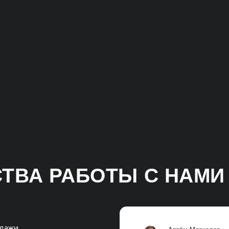
А РАБОТЫ С НАМИ
Артём Маркелов
Со-основатель digital-агентства
госрочной
«Инженеры продаж»
т точно
РАССЧИТАЕМ ЭКОНОМИКУ