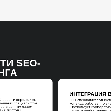
А
ИНТЕГРАЦИЯ В КОМАНД
 и определяем,
SEO-специалист полностью интегрируетс
 специалистом.
команду, работает по внутренним бизне
енным лицом
и использует корпоративную базу знаний
дходы
частью вашей команды, решая все поста
как если бы он был штатным сотрудником
АЦИЯ
ГИБКОСТЬ
Предоставляем специалистов, которые м
оперативно подключиться к работе, не т
траивает бизнес-
времени на адаптацию. SEO-специалист б
ет сотрудников
в зависимости от объёма задач, обеспе
боты. Это
уровень экспертизы и гибко адаптируясь
и повысить
изменяющиеся требования
ссе работы