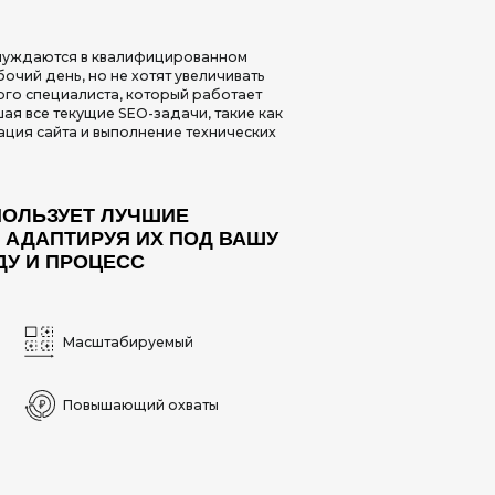
Я ИХ ПОД ВАШУ
СС
бируемый
ющий охваты