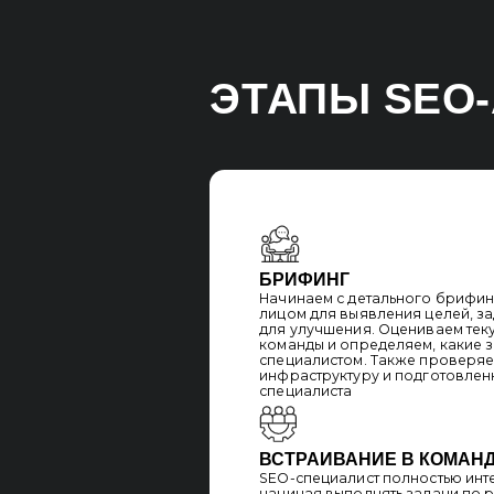
ВСТРАИВАНИЕ В КОМАНДУ
SEO-специалист полностью интегрирует
начиная выполнять задачи по разрабо
стратегии. Он работает с вашими внут
решая текущие проблемы, такие как с
расширение, техническая оптимизация
или линкбилдинг. Специалист может та
вашу команду, выстраивать новые бизн
сотрудников
КОММУНИКАЦИЯ
На регулярной основе SEO-специалист
о проделанной работе: улучшениях на
по ключевым запросам и результатах в
Мы поддерживаем постоянную коммуни
в курсе хода выполнения задач и могл
корректировки
ПОДДЕРЖКА
SEO-специалист, если необходимо, пре
консультации по улучшению текущих пр
вашу команду новым методам работы и
полученные знания на практике. Это п
результаты на долгосрочной основе и 
эффективность работы вашей команды
Результат:
SEO-специалист, работая в вашей кома