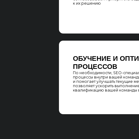
ЭТАПЫ SEO-А
БРИФИНГ
Начинаем с детального брифинга с ва
лицом для выявления целей, задач и п
для улучшения. Оцениваем текущие S
команды и определяем, какие задачи 
специалистом. Также проверяем вашу
инфраструктуру и подготовленность к 
специалиста