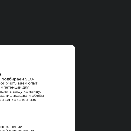
ии
вно
 процессов,
, если это
одробный
суждаем
даём
атегии