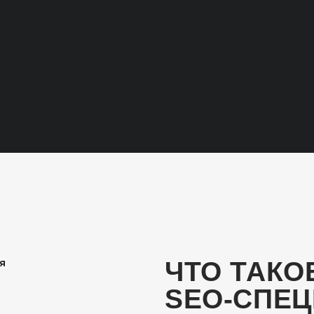
ЧТО ТАКОЕ OU
SEO-СПЕЦИАЛИ
Услуга для компаний, которые нуждаются в к
SEO-специалисте на полный рабочий день, но н
штат. Мы предоставляем опытного специалиста
удалённо в вашей команде, решая все текущие 
разработка стратегии, оптимизация сайта и вы
работ
SEO-СПЕЦИАЛИСТ ИСПОЛЬЗУЕТ 