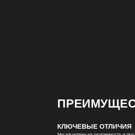
ПРЕИМУЩЕСТВ
КЛЮЧЕВЫЕ ОТЛИЧИЯ
Мы нацелены на окупаемость и продажи.
Не гонимся за ROMI в 10 000% процентов
на коротком отрезке, а настаиваем на дол
стабильности. Важнее понимать, что проек
окупается и иметь понятный планомерный
долгосрочный рост всех показателей.