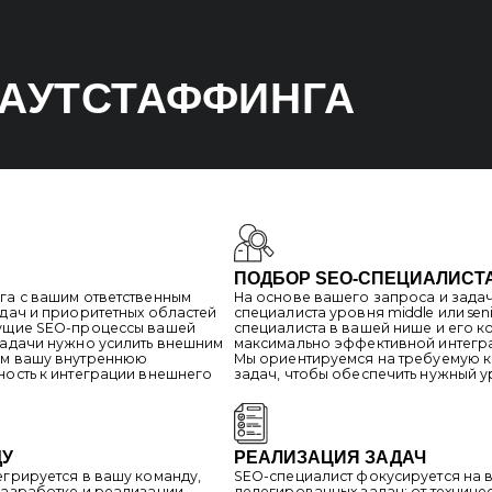
РЕАЛИЗАЦИЯ ЗАДАЧ
ся в вашу команду,
SEO-специалист фокусируется на выполнении
тке и реализации
делегированных задач: от технической оптимизац
ренними процессами,
до создания и реализации SEO-стратегий. Он акти
емантическое
взаимодействует с вашей командой для ускорения
, on-page улучшения
помогает выстроить эффективную работу, следит
кже консультировать
за достижением KPI и корректирует методы работы
ес-процессы и обучать
необходимо
ОТЧЕТЫ
 предоставляет отчёты
По завершению выполнения задач составляем п
 сайте, продвижении
отчёт с анализом достигнутых результатов. Мы об
 трафике и конверсии.
полученные результаты, выявленные проблемы и 
кацию, чтобы вы были
рекомендации для дальнейшего развития SEO-стр
и оперативно вносить
и улучшения процессов
доставляет
оцессов SEO, обучает
 помогает внедрить
омогает улучшить
повысить
нде, эффективно