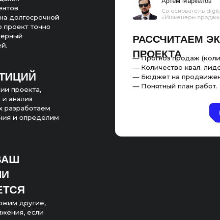
ПРОЕКТА
— Прогноз продаж (количество, сумма)
— Количество квал. лидов;
ИЙ
— Бюджет на продвижение;
— Понятный план работ.
кта,
из
аботаем
пределим
угие,
 если