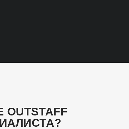
TSTAFF
СТА?
валифицированном
е хотят увеличивать
, который работает
SEO-задачи, такие как
полнение технических
ЛУЧШИЕ