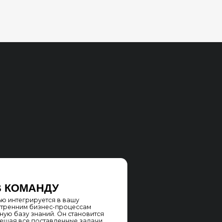
У
я в вашу
с-процессам
. Он становится
вленные задачи,
огут
ребуя долгого
удет работать
чивая нужный
 под