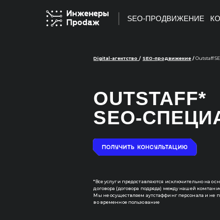
SEO-ПРОДВИЖЕНИЕ
КО
Digital-агентство
/
SEO-продвижение
/
Outstaff SEO-специал
OUTSTAFF*
SEO-СПЕЦИАЛ
*Все услуги предоставляются исключительно на основании гр
договора (договора подряда) между нашей компанией и заказ
Мы не осуществляем аутстаффинг персонала и не предоставл
во временное пользование