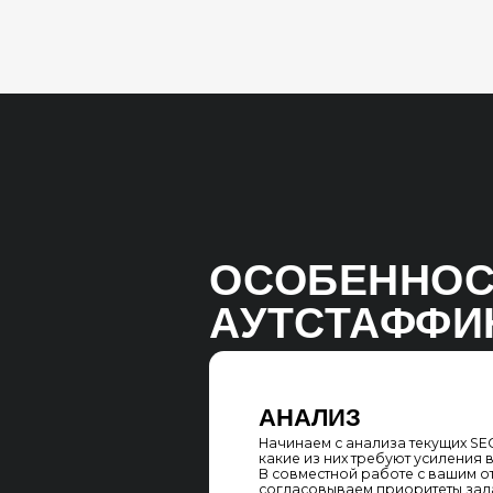
АУТСТАФФИНГ
АНАЛИЗ
Начинаем с анализа текущих SEO-задач
какие из них требуют усиления внешним
В совместной работе с вашим ответств
согласовываем приоритеты задач и по
к их решению
ОБУЧЕНИЕ И ОПТИМИЗ
ПРОЦЕССОВ
По необходимости, SEO-специалист выс
процессы внутри вашей команды, обуча
и помогает улучшать текущие методы ра
позволяет ускорить выполнение задач 
квалификацию вашей команды в проце