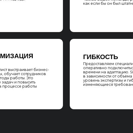
УТСТАФФИНГА
ПОДБОР SEO-СПЕЦИАЛИСТА
шим ответственным
На основе вашего запроса и задач подбираем SE
риоритетных областей
специалиста уровня middle или senior. Учитываем о
EO-процессы вашей
специалиста в вашей нише и его компетенции для
нужно усилить внешним
максимально эффективной интеграции в вашу ком
 внутреннюю
Мы ориентируемся на требуемую квалификацию и
интеграции внешнего
задач, чтобы обеспечить нужный уровень эксперт