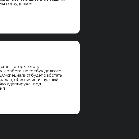
O-
пыт
анду.
 объём
изы