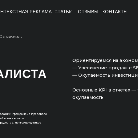
НТЕКСТНАЯ РЕКЛАМА
СТАТЬИ
ОТЗЫВЫ
КОНТАКТЫ
иста
Ориентируемся на экономику проекта:
— Увеличение продаж с SEO-продвиже
ИСТА
— Окупаемость инвестиций, вложенны
Основные KPI в отчетах — это продажи,
окупаемость
ажданско-правового
чиком.
яем сотрудников