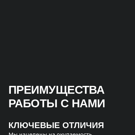
КЛЮЧЕВЫЕ ОТЛИЧИЯ
Мы нацелены на окупаемость
и продажи.
Не гонимся за ROMI в 10 000%
процентов на коротком отрезке,
а настаиваем на долгосрочной
стабильности. Важнее понимать, что
проект точно окупается и иметь
понятный планомерный
долгосрочный рост всех показателей.
ОКУПАЕМОСТЬ
ИНВЕСТИЦИЙ
Прежде чем приступить
к реализации проекта,
мы проведем аудит вашего
бизнеса и анализ конкурентов.
На основе этих данных разработаем
эффективную стратегию
продвижения и определим сроки
возврата инвестиций.