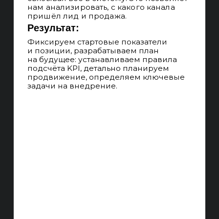
АВТОМАТИЗАЦИЯ
Используем инструменты
автоматизации, шаблонизации
и типизации работ для уменьшения
издержек на больших проектах.
АУДИТОРИИ И UX
Изучаем вашу целевую аудиторию
и её опыт, предлагаем дизайнерские
решения по изменению сайта для
увеличения конверсии.