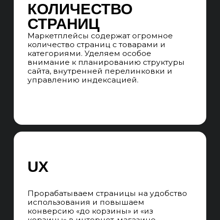
АНАЛИЗ SERP
Анализируем ТОП-10 поисковой
выдачи Яндекс и Google, оцениваем
степень конкуренции,
сформированность выдачи
и возможности для SEO-продвижения.
АНАЛИЗ КОНКУРЕНТОВ
Анализируем сайты конкурентов-
лидеров в поисковом пространстве
по всей РФ, собирая лучшие решения
для страниц каталога и карточек
товаров
СЕМАНТИЧЕСКОЕ ЯДРО
Собираем все кластеры коммерческих
и информационных запросов
с потенциалом на конверсии
в продажи, не ограничиваясь частотой
и количеством запросов. Учитываем
сезонность, маржинальность
и наличие товаров.