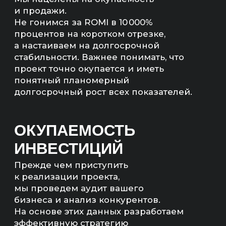
МЫ НЕ БУДЕМ БРАТЬ
ВАШ ПРОЕКТ В РАБОТУ,
ЕСЛИ ЭКОНОМИКА
НЕ СОЙДЕТСЯ
Мы рассчитаем экономику
и предложим другие, более
рентабельные каналы продвижения,
если расчеты не сойдутся.
РАССЧИТАЕМ
ЭКОНОМИКУ ПРОЕКТА
— Прогноз продаж (количество,
сумма)
— Количество квал. лидов;
— Бюджет на продвижение;
— Понятный план работ.
Артём Маркелов
Со-основатель digital-
агентства «Инженеры
продаж»