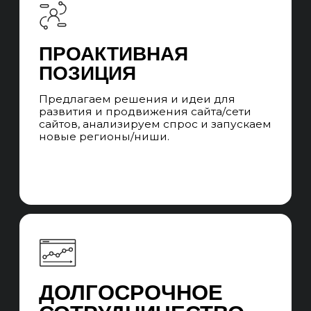
SEO
Структура отдела
Иерхичная структура UNIT-а из команд SEO-
специалистов и SEO-менеджеров. При
уникальных запросах привлекаем
узкопрофильных специалистов на аутсорс.
Система стандартизации качества
и квалификации SEO-специалистов и SEO-
менеджеров. Ротация без потери качества
на проектах, в случае отпусков, больничных
и увольнений специалистов.
ПРОЕКТНАЯ SEO-