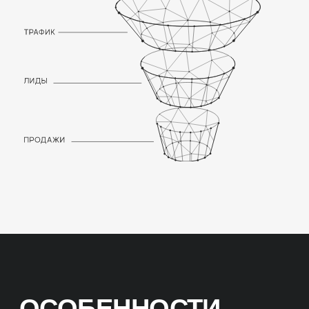
количество страниц с товарами и
категориями. Уделяем особое
внимание к планированию структуры
сайта, внутренней перелинковки и
управлению индексацией.
UX
Прорабатываем страницы на удобство
использования и повышаем
конверсию «до корзины» и «из
корзины» в интернет-магазине.
ОПТИМИЗАЦИЯ
КОНТЕНТА
Работаем с изображениями и
визуальным оформлением карточек