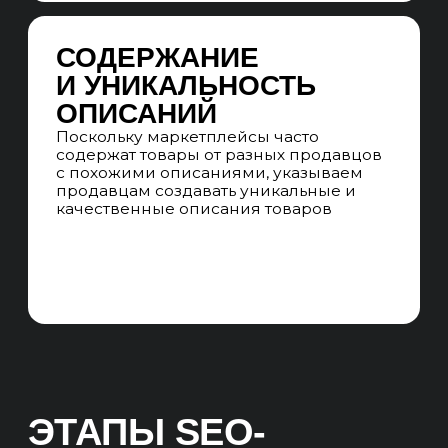
продвижения на 3, 6, 9 и 12 месяцев.
Мы анализируем позиции, трафик,
качественные лиды и продажи. Также
мы формируем план регионального
продвижения сайта.
UNIT-ЭКОНОМИКА
Мы прогнозируем сроки выхода
продвижения на окупаемость
и прибыль за 1 год продвижения.
СКВОЗНАЯ АНАЛИТИКА
Мы подключаем CRM, Яндекс. Метрику,
Google Analytics и call-трекинг,
связывая всё в систему. Это позволяет
нам анализировать, с какого канала
пришёл лид и продажа.
Результат:
Фиксируем стартовые показатели
и позиции, разрабатываем план
на будущее: устанавливаем правила
подсчёта KPI, детально планируем
продвижение, определяем ключевые
задачи на внедрение.