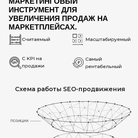
по сезонности, маржинальности
товаров и других факторов.
МОБИЛЬНАЯ
ВЕРСИЯ
Ставим акцент на оптимизации
мобильной версии: удобное
использование и высокая скорость
загрузки
БОЛЬШОЕ
КОЛИЧЕСТВО
СТРАНИЦ
Маркетплейсы содержат огромное