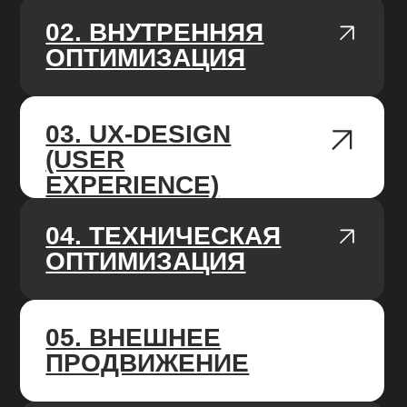
и делаем прогноз, ставим цель на 3/6/12
месяцев, каждый месяц фиксируем
прогресс.
AGILE-ПОДХОД
У нас чёткие и гибкие процессы,
мы работаем по недельным спринтам,
подстраиваемся под изменения
работы алгоритмов поисковых систем.