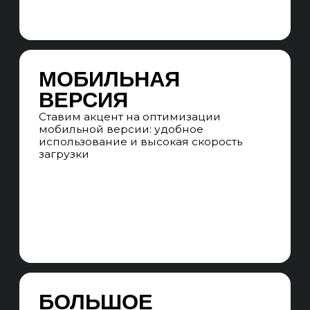
ПРОДВИЖЕНИЯ
МАРКЕТПЛЕЙСОВ
01. WEB-АНАЛИТИКА
БРИФИНГ
Проводим глубинное интервью,
погружаемся в нишу и целевую
аудиторию бизнеса, оцениваем
потенциал бизнеса, определяем
основные сегменты продвижения.
Выявляем приоритетные товары
и категории для оптимизации.
SEO-АУДИТ САЙТА
Проверяем интернет-магазин по чек-
листу из 300 пунктов по техническим,
коммерческим, текстовым, внешним,
доменным и поведенческими
факторам ранжирования, ищем точки
роста проекта.