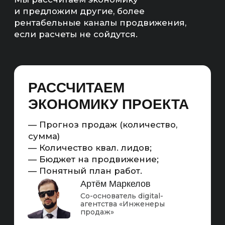
В ЧАС?
Оплата только за фактически затраченное
время специалиста на выполнение конкретных
SEO-задач. Такой формат подходит для
компаний, которым нужно привлечение
экспертизы без долгосрочных обязательств
и фиксированного ежемесячного бюджета.
ВЫ ОПЛАЧИВАЕТЕ ТОЛЬКО
ФАКТИЧЕСКИЕ ЧАСЫ РАБОТЫ,
СОХРАНЯЯ ГИБКОСТЬ
И КОНТРОЛИРУЯ РАСХОДЫ
Схема работы SEO-продвижения