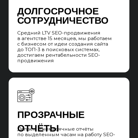
Система стандартизации качества
и квалификации SEO-специалистов и SEO-
менеджеров. Ротация без потери качества
на проектах, в случае отпусков, больничных
и увольнений специалистов.
ПРОЕКТНАЯ SEO-
КОМАНДА
Во время сотрудничества вы
взаимодействуете с SEO-менеджером,
который говорит с вами на языке бизнеса,
превращает цели в задачи, которые выполняет
команда специалистов и контролирует сроки
выполнения. Забираем работу всех
подрядчиков, которые нужны для SEO-
продвижения.