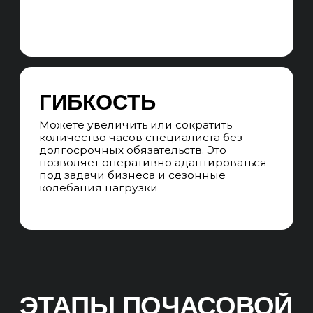
ВСТРЕЧА
Организуем встречу с заказчиком
в удобном формате — онлайн-
консультация, на которой обсудим
результаты выполненных задач, планы
на будущее и дадим развернутые
рекомендации
МАТЕРИАЛЫ ИССЛЕДОВАНИЯ
Составляем рекомендации
по дальнейшей работе над сайтом
и оптимизации
Результат:
Выполнены делегированные SEO-
задачи в формате почасовой оплаты
работы. Обеспечена полная
прозрачность, контроль бюджета
и гибкость в управлении ресурсами.
Повышены позиции сайта, увеличен
трафик и конверсии, оптимизированы
внутренние процессы команды,
в зависимости от выбранного формата
(аутсорс или аутстафф)