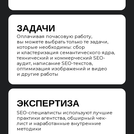
СТРАТЕГИЯ
Согласовываем приоритеты задач,
помогаем выделить те области, где
внешняя экспертиза агентства может
ускорить процесс и повысить
результативность. Формируем
стратегию работы, выбираем
инструменты и методы, которые
наиболее подходят для продвижения
в вашей нише
ВЫПОЛНЕНИЕ ЗАДАЧ
Реализуем поставленные задачи
согласно утвержденному плану
и выделенным часам на работу.
В процессе работы поддерживаем
постоянную коммуникацию с вашим
ответственным лицом. Если требуется,
вносим корректировки в стратегию
и методы, чтобы обеспечить
максимальную эффективность
ФОРМИРОВАНИЕ ОТЧЕТА
Формируем полный текстовый отчёт
по выполненным работам,
результатам, выявленным проблемам