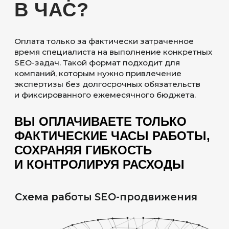
аутстаффинг, при котором наш
специалист становится частью вашей
команды и работает по вашим
внутренним процессам
ЗАДАЧИ
Оплачивая почасовую работу,
вы можете выбрать только те задачи,
которые необходимы: сбор
и кластеризация семантического ядра,
технический и коммерческий SEO-
аудит, написание SEO-текстов,
оптимизация изображений и видео
и другие работы
ЭКСПЕРТИЗА
SEO-специалисты используют лучшие
практики агентства, обширный чек-
лист и наработанные внутренние
методики