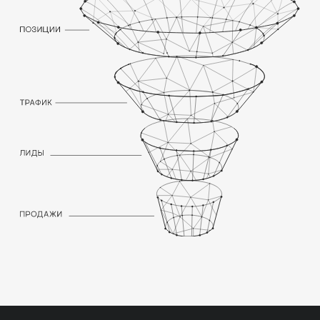
ГИБКОСТЬ
Можете увеличить или сократить
количество часов специалиста без
долгосрочных обязательств. Это
позволяет оперативно адаптироваться
под задачи бизнеса и сезонные
колебания нагрузки
ЭТАПЫ ПОЧАСОВОЙ
РАБОТЫ SEO-
СПЕЦИАЛИСТА
БРИФИНГ
Начинаем с детального брифинга
с вашим ответственным лицом.
Определяем приоритетные области