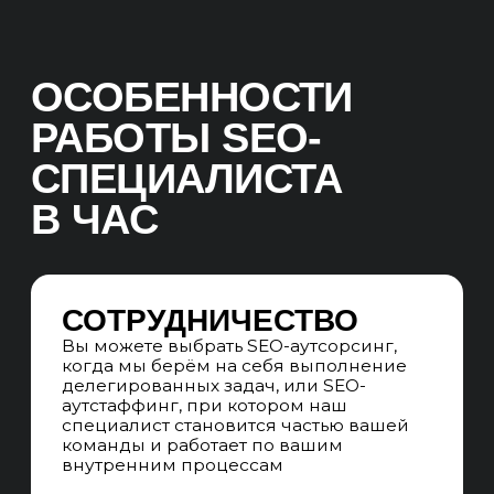
для улучшения, оцениваем текущие
SEO-процессы и слаженность
команды, чтобы понять, какие задачи
требуют стороннего вовлечения.
Определяем модель дальнейшего
сотрудничества
SEO-АУДИТ САЙТА
Проверяем сайт по чек-листу из 300
пунктов по техническим,
коммерческим, текстовым, внешним,
доменным и поведенческими
факторам ранжирования, ищем точки
роста проекта
АНАЛИЗ
Изучаем текущие SEO-задачи
и оцениваем доступные ресурсы.
Анализируем состояние сайта,
функциональность и целевую
аудиторию. Выделяем ключевые
направления для делегирования,
чтобы эффективнее распределить
задачи между вашей командой
и специалистами агентсва
в аутстаффинг или аутсорсинг
формате.