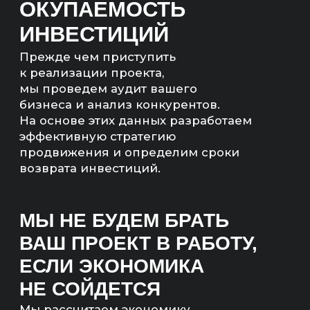
сумма)
— Количество квал. лидов;
— Бюджет на продвижение;
— Понятный план работ.
Артём Маркелов
Со-основатель digital-
агентства «Инженеры
продаж»
ЧТО ТАКОЕ
СТОИМОСТЬ
РАБОТЫ SEO-
СПЕЦИАЛИСТА