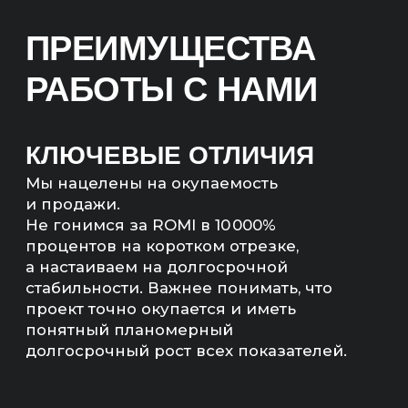
к реализации проекта,
мы проведем аудит вашего
бизнеса и анализ конкурентов.
На основе этих данных разработаем
эффективную стратегию
продвижения и определим сроки
возврата инвестиций.
МЫ НЕ БУДЕМ БРАТЬ
ВАШ ПРОЕКТ В РАБОТУ,
ЕСЛИ ЭКОНОМИКА
НЕ СОЙДЕТСЯ
Мы рассчитаем экономику
и предложим другие, более
рентабельные каналы продвижения,
если расчеты не сойдутся.
РАССЧИТАЕМ
ЭКОНОМИКУ ПРОЕКТА
— Прогноз продаж (количество,