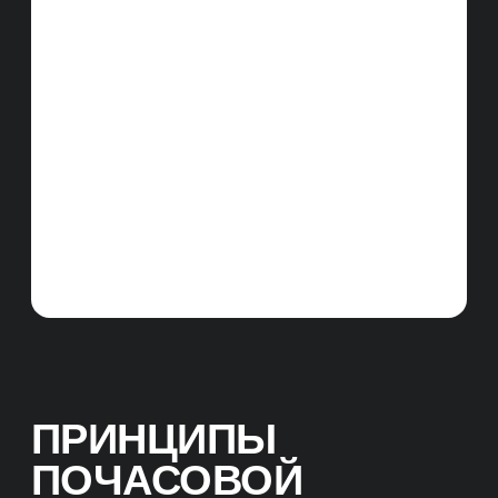
AGILE ПОДХОД
У нас чёткие и гибкие процессы,
мы работаем по недельным спринтам,
подстраиваемся под изменения
работы алгоритмов поисковых систем,
готовы к корректировкам в стратегии
продвижения