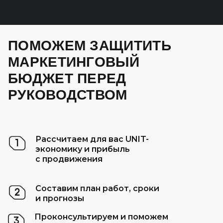
Почему мне стоит работать именно
ПОМОЖЕМ ЗАЩИТИТЬ
с Инженерами продаж?
МАРКЕТИНГОВЫЙ
БЮДЖЕТ ПЕРЕД
По каким KPI вы работаете по SEO-
РУКОВОДСТВОМ
продвижению?
С какими конструкторами, CMS-
системами и Framework’ами
Рассчитаем для вас UNIT-
1
вы работаете?
экономику и прибыль
с продвижения
Составим план работ, сроки
2
и прогнозы
Проконсультируем и поможем
3