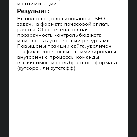
увеличения конверсии
БЕЛЫЕ МЕТОДЫ
Не используем методы продвижения,
за которые могут наложить санкции
на сайт, работаем только
с качественным улучшениями сайта
и ссылочной массы
РАБОТАЕМ ПО KPI
В начале работы и составлении SEO-
стратегии с рассчетом по часам,
изучаем нишу и делаем прогноз,
ставим цель на 3/6/9 месяцев, каждый
месяц фиксируем прогресс