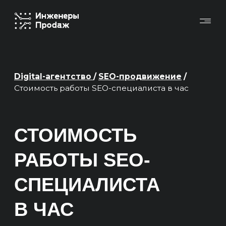
Digital-агентство
/
SEO-продвижение
/
Стоимость работы SEO-специалиста в час
СТОИМОСТЬ
РАБОТЫ SEO-
СПЕЦИАЛИСТА
В ЧАС
Ориентируемся на экономику проекта:
— Увеличение продаж с SEO-продвижения
— Окупаемость инвестиций, вложенных
в продвижение
Основные KPI в отчетах — это продажи,
выручка, ROMI, окупаемость