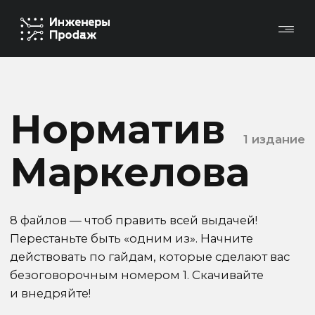
Норматив
1 издание
Маркелова
8 файлов — чтоб править всей выдачей!
Перестаньте быть «одним из». Начните
действовать по гайдам, которые сделают вас
безоговорочным номером 1. Скачивайте
и внедряйте!
Идеальная страница каталога/листинга
Идеальная страница услуг
Идеальная продающая статья
Идеальная карточка товара