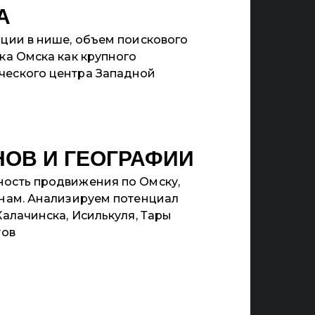
А
ции в нише, объем поискового
ка Омска как крупного
еского центра Западной
НОВ И ГЕОГРАФИИ
ость продвижения по Омску,
онам. Анализируем потенциал
Калачинска, Исилькуля, Тары
тов