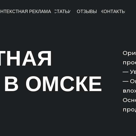
НТЕКСТНАЯ РЕКЛАМА
СТАТЬИ
ОТЗЫВЫ
КОНТАКТЫ
ТНАЯ
Ори
про
— У
 В ОМСКЕ
— О
вло
Осно
про