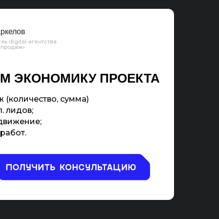
ркелов
ль digital-агентства
 продаж»
М ЭКОНОМИКУ ПРОЕКТА
 (количество, сумма)
. лидов;
движение;
работ.