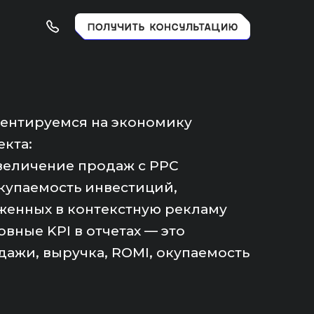
ентируемся на экономику
екта:
величение продаж с PPC
купаемость инвестиций,
женных в контекстную рекламу
вные KPI в отчетах — это
дажи, выручка, ROMI, окупаемость