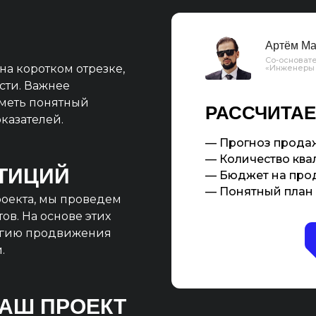
Артём Ма
Со-основате
на коротком отрезке,
«Инженеры
сти. Важнее
иметь понятный
РАССЧИТАЕ
казателей.
— Прогноз продаж
— Количество квал
ТИЦИЙ
— Бюджет на про
— Понятный план 
оекта, мы проведем
ов. На основе этих
егию продвижения
.
ВАШ ПРОЕКТ