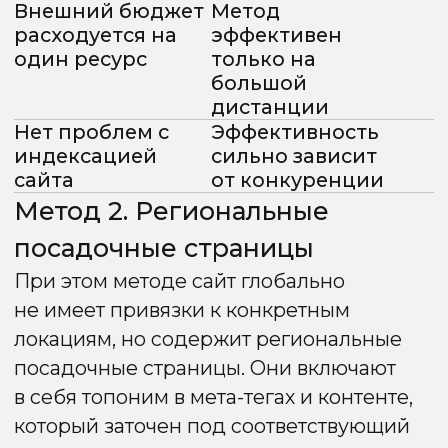
под каждый
дополнительный
регион
бюджет
позволяют
на покупку
использовать
и поддержку
ключ в домене
множества
(EMD)
доменов
Метод
Необходим
обеспечивает
бюджет
широкие
на наращивание
возможности
ссылочной
регионального
массы для
продвижения,
каждого
не уступающие
домена, что
другим
делает метод
продвинутым
дорогостоящим
подходам
по сравнению
с другими
Метод 4.
Поддомены
—
Стандарт для Яндекса
В этом методе каждый поддомен
соответствует отдельному региону.
На страницах используются название
региона в мета-тегах и контенте,
а контакты и другие коммерческие