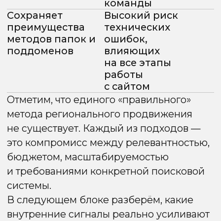
Если на одном сайте упоминаются сразу
несколько регионов, поисковые системы
теряют понимание, какой регион
главный. В результате сайт хуже
ранжируется и по основному региону,
и по всем остальным.
Title:
Купить товар по выгодной цене
в
Москве, Санкт-Петербурге и Сочи
|
Компания
Description:
Купить товар от компании в
Москве,
Санкт-Петербурге и Сочи.
Рассчитайте стоимость товара
онлайн. Бонусная программа, акции
и скидки.
Фрагмент текста:
Универсальный товар имеет самое
широкое применение в хозяйстве.
Товар может применяться
в различных условиях и имеет