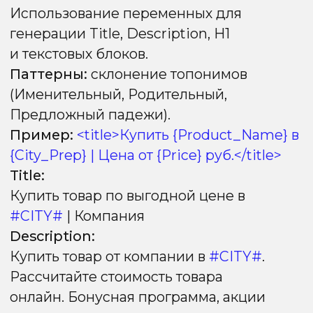
Логические дубли
Дубли
детальных
страниц
на несколько
регионов при
отсутствии
спроса
Дубли плохо влияют на региональное
продвижение, потому что поисковые
системы теряют понимание, какая
страница релевантна конкретному
региону. В результате страницы теряют
позиции в выдаче, краулинговый бюджет
расходуется на одинаковый контент
вместо новых страниц, а уникальность
сайта снижается.
Гео-сигналы (контактная
информация)
Экспоненциальный рост количества
страниц (100 городов * 10 000 товаров = 1
млн URL) может привести к тому, что бот
перестанет обходить важные разделы
сайта.