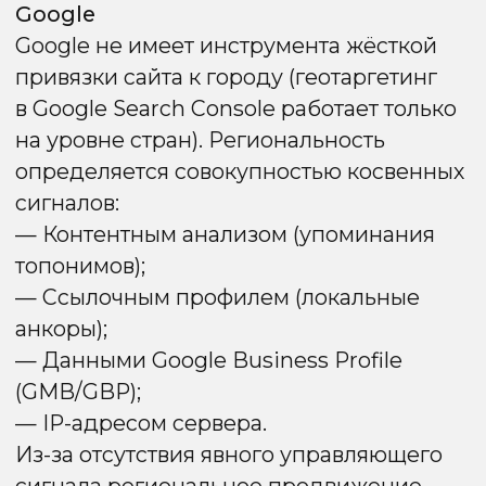
При продвижении по всей стране важно
не указывать конкретные города и не
смешивать несколько локаций в
контенте. Иначе поисковые системы
теряют понимание географической
принадлежности сайта, что ухудшает его
позиции как по стране в целом, так и по
отдельным локациям.
Применимость:
— Крупные бренды,
— Уникальные ниши с низкой
конкуренцией,
— Федеральные проекты без
жесткой локальной привязки.
Преимущества
Недостатки