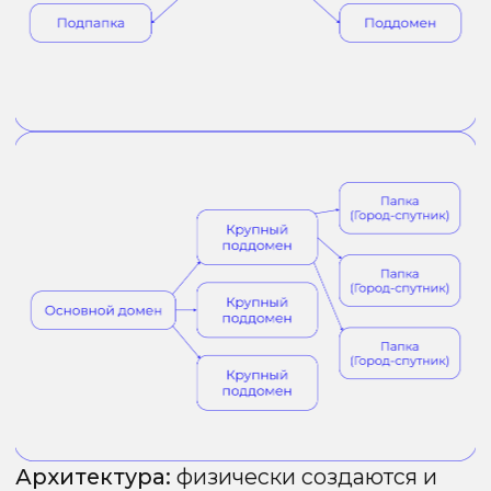
в региональном SEO: они помогают
поисковикам «видеть» ваш бизнес
в нужном городе, а значит, улучшают
позиции сайта в локальной выдаче.
Региональный линкбилдинг работает
в связке с этим. Ссылки с конкретной
географической привязкой усиливают
доверие алгоритмов. Их можно
приобрести на специализированных
биржах или разместить на региональных
каталогах, HR-порталах и сайтах-
отзовиках, создавая дополнительный
сигнал релевантности для каждой
территории.
Внутренняя перелинковка
Региональные сайты и страницы
обязательно должны быть связаны
между собой и основным доменом
с помощью внутренней перелинковки.
Это предотвращает их изоляцию
и позволяет передавать PageRank между
страницами, усиливая позиции каждого