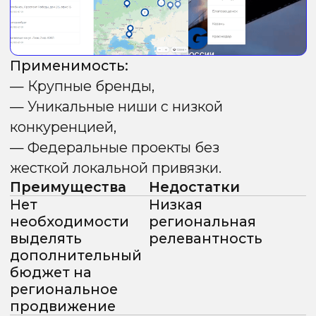
В этом методе для каждого региона
создаётся отдельный домен.
На страницах такого домена в мета-тегах
и контенте указываются топонимы
региона, а контактная информация
и другие коммерческие элементы
полностью адаптированы под
соответствующую локацию.
Применимость:
любой федеральный
сайт.
Преимущества
Недостатки
Разные домены
Требуется