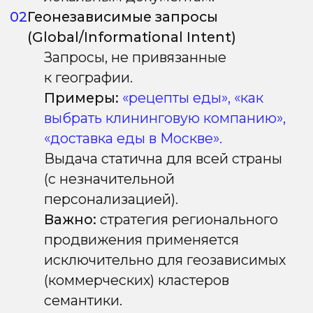
—
По классификатору региона
пользователя,
настройкам языка и
региона в аккаунте пользователя;
—
По GPS-данным
для определения
точного местоположения;
—
По топониму* в поисковом запросе.
Условная схема работы
регионального поиска
*Топоним в поисковом запросе — это
название географического объекта
(города, страны, улицы, реки и т.д.),
которое указывает на его
местоположение.
Особенности региональной