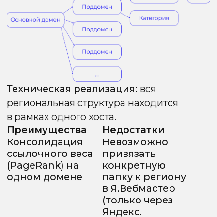
важно для Google) используются:
Инструмент
Описание
Вариативность
Динамическое
цен
изменение
цены (на 1-5%)
или валюты
Матрица
Изменение
ассортимента
листингов
товаров
(сокрытие
отсутствующих
позиций
в регионе
меняет
структуру
пагинации
и контент
страницы)
Кастомизация
Изменение
сортировки
порядка
вывода
товаров
(Default
Sorting) для
большей
уникальности