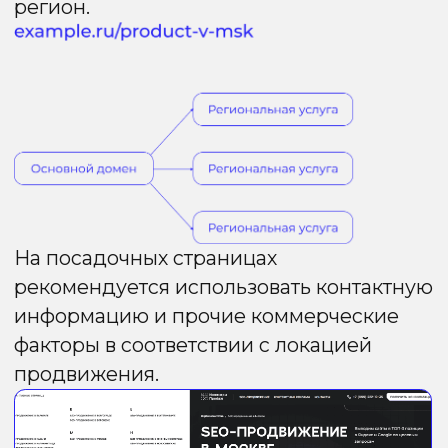
элементы адаптированы под местные
условия. Продвижение ведётся
целенаправленно для каждого региона.
Техническая реализация:
— Каждый поддомен добавляется
в Яндекс. Вебмастер;
— Присваивается уникальный
регион;
— Контент дублируется с мастер-
сайта с программной
уникализацией топонимов.
Преимущества
Недостатки
Максимальная
Google