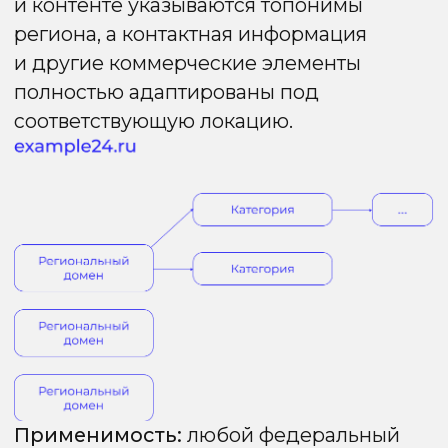
одном домене
папку к региону
в Я.Вебмастер
(только через
Яндекс.
Справочник /
Бизнес, что даёт
слабый сигнал)
Высокий Trust
Возможно
Rank основного
более низкое
домена
ранжирование
распространяется
в Яндексе
на региональные
по сравнению
папки
с поддоменами
конкурентов
Идеально для
-
Google
Затраты рабочего
-
ресурса
и бюджета ниже,
чем у других
продвинутых
методов,
благодаря
простой
реализации
Метод 6.
Гибридная схема