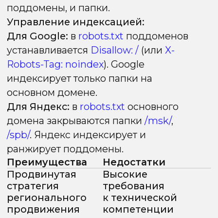
региона в поисковой выдаче.
Внутренняя оптимизация
в региональном SEO — это целая
система управления масштабом. Чем
больше регионов и страниц, тем выше
цена ошибок: дубли, потеря
краулингового бюджета и размытая
релевантность быстро сводят на нет
эффект даже сильной архитектуры
и ссылочного профиля.
В следующем блоке разберём частые
ошибки, с которыми чаще всего
сталкиваются при масштабировании
региональных проектов.
Частые ошибки и
управление рисками
Некорректная
мультирегиональность