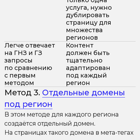
Каждая папка привязана к конкретному
региону, а страницы внутри используют
название региона в мета-тегах
и контенте. Контакты и другие
коммерческие элементы также
адаптированы под эту локацию.
Техническая реализация:
вся
региональная структура находится
в рамках одного хоста.
Преимущества
Недостатки
Консолидация
Невозможно
ссылочного веса
привязать
(PageRank) на
конкретную