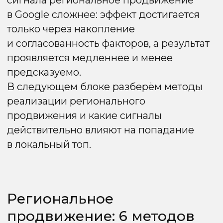
Нет
Низкая
необходимости
региональная
выделять
релевантность
дополнительный
бюджет на
региональное
продвижение
Внешний бюджет
Метод
расходуется на
эффективен
один ресурс
только на
большой
дистанции
Нет проблем с
Эффективность
индексацией
сильно зависит
сайта
от конкуренции
Метод 2. Региональные
посадочные страницы
При этом методе сайт глобально
не имеет привязки к конкретным
локациям, но содержит региональные
посадочные страницы. Они включают
в себя топоним в мета-тегах и контенте,
который заточен под соответствующий