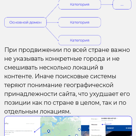
Преимущества
Недостатки
Нет
Могут возникать
проблемы
необходимости
с региональным
выделять
позиционированием
дополнительный
всего сайта
бюджет
на региональное
продвижение
Нет проблем
В рамках
с индексацией
страницы
сайта
охватывается
только одна
услуга, нужно
дублировать
страницу для
множества
регионов
Легче отвечает
Контент
на ГНЗ и ГЗ
должен быть
запросы
тщательно
по сравнению
адаптирован
с первым
под каждый
методом
регион
Метод 3.
Отдельные домены
под регион