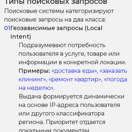
к географии.
Примеры:
«рецепты еды», «как
выбрать клининговую компанию»,
«доставка еды в Москве».
Выдача статична для всей страны
(с незначительной
персонализацией).
Важно:
стратегия регионального
продвижения применяется
исключительно для геозависимых
(коммерческих) кластеров
семантики.
Как работает региональная
выдача
Механика определения поисковыми
системами выдачи конкретного региона
пользователю реализуется несколькими
методами:
—
По IP-адресу,
который помогает
поисковым системам точно определить
местоположение пользователя;