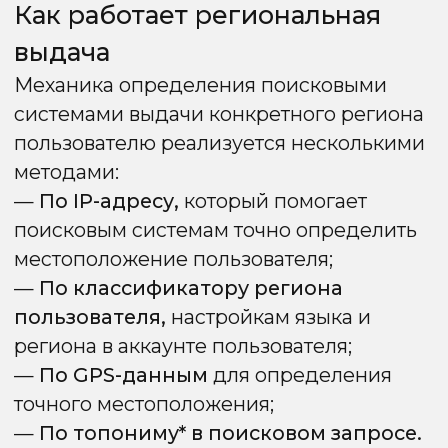
выдачи: Yandex vs Google
Яндекс
Яндекс использует административно-
территориальное деление, что позволяет
через панель «Яндекс.Вебмастер» явно
присвоить сайту или поддомену регион
(например, ID региона 54 —
Екатеринбург). Это даёт прямой и
однозначный сигнал поисковой системе
о региональной принадлежности сайта,
снижает неопределённость алгоритмов
и ускоряет рост позиций в локальной
выдаче, что делает данный механизм
сильным преимуществом при
региональном продвижении.
Google
Google не имеет инструмента жёсткой
привязки сайта к городу (геотаргетинг
в Google Search Console работает только
на уровне стран). Региональность
определяется совокупностью косвенных