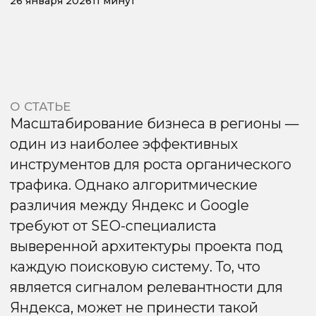
один из наиболее эффективных
инструментов для роста органического
трафика. Однако алгоритмические
различия между Яндекс и Google
требуют от SEO-специалиста
выверенной архитектуры проекта под
каждую поисковую систему. То, что
является сигналом релевантности для
Яндекса, может не принести такой
эффективности в Google.
Данная статья — руководство, где
детально разобраны механики
геозависимого ранжирования.
Логика геозависимости
Прежде чем переходить к конкретным
методам, обратимся к общей логике
существования региональной выдачи.