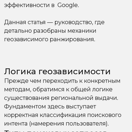
Фундаментом здесь выступает
корректная классификация поискового
интента (намерения пользователя).
Типы поисковых запросов
Поисковые системы категоризируют
поисковые запросы на два класса:
01
Геозависимые запросы (Local
Intent)
Подразумевают потребность
пользователя в услуге, товаре или
информации в конкретной локации.
Примеры:
«доставка еды», «заказать
клининг», «ремонт квартир», «погода
на неделю».
Выдача формируется динамически
на основе IP-адреса пользователя
или другого классификатора
региона. Приоритет отдается
локальным документам.
02
Геонезависимые запросы
(Global/Informational Intent)
Запросы, не привязанные