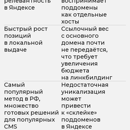
ранжирования
Когда речь идёт о тысячах страниц,
ручная настройка становится
непосильной и дорогостоящей.
Масштабирование требует
автоматизации, чтобы поддерживать
качество и релевантность на всех
уровнях сайта.
Шаблонизация контента
Использование переменных для
генерации Title, Description, H1
и текстовых блоков.
Паттерны:
склонение топонимов
(Именительный, Родительный,
Предложный падежи).
Пример:
<title>Купить {Product_Name} в
{City_Prep} | Цена от {Price} руб.</title>
Title:
Купить товар по выгодной цене в
#CITY#
| Компания
Description: