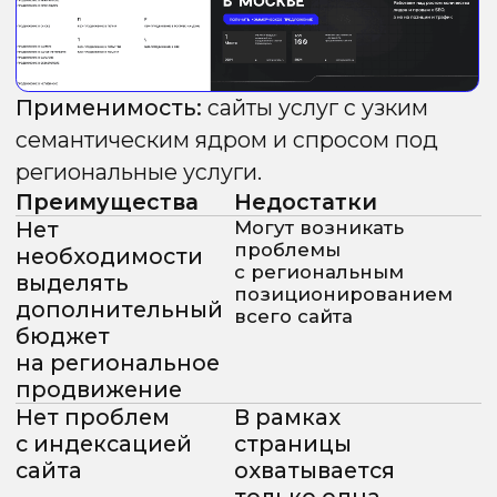
релевантность
воспринимает
в Яндексе
поддомены
как отдельные
хосты
Быстрый рост
Ссылочный вес
позиций
с основного
в локальной
домена почти
выдаче
не передаётся,
что требует
увеличения
бюджета
на линкбилдинг
Самый
Недостаточная
популярный
уникализация
метод в РФ,
может
множество
привести
готовых решений
к «‎склейке»
для популярных
поддоменов
CMS
в Яндексе
и проблемам
с индексацией
в Google
Метод 5.
Папки /
Директории
— Стандарт для
Google