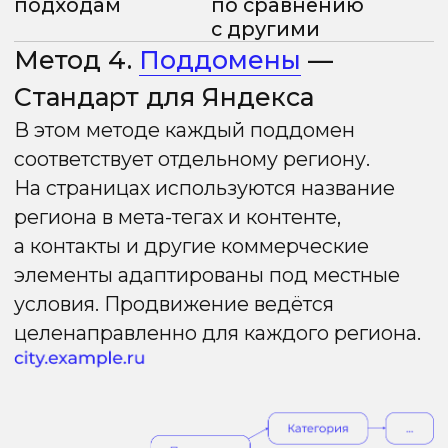
Архитектура:
физически создаются и
поддомены, и папки.
Управление индексацией:
Для Google:
в
robots.txt
поддоменов
устанавливается
Disallow: /
(или
X-
Robots-Tag: noindex
). Google
индексирует только папки на
основном домене.
Для Яндекс:
в
robots.txt
основного
домена закрываются папки
/msk/
,
/spb/
. Яндекс индексирует и
ранжирует поддомены.
Преимущества
Недостатки
Продвинутая
Высокие
стратегия
требования
регионального
к технической
продвижения
компетенции