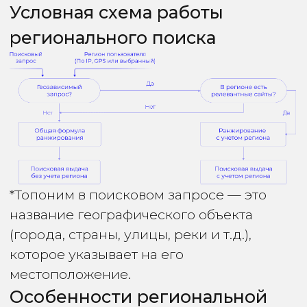
сигналов:
— Контентным анализом (упоминания
топонимов);
— Ссылочным профилем (локальные
анкоры);
— Данными Google Business Profile
(GMB/GBP);
— IP-адресом сервера.
Из-за отсутствия явного управляющего
сигнала региональное продвижение
в Google сложнее: эффект достигается
только через накопление
и согласованность факторов, а результат
проявляется медленнее и менее
предсказуемо.
В следующем блоке разберём методы
реализации регионального
продвижения и какие сигналы
действительно влияют на попадание
в локальный топ.