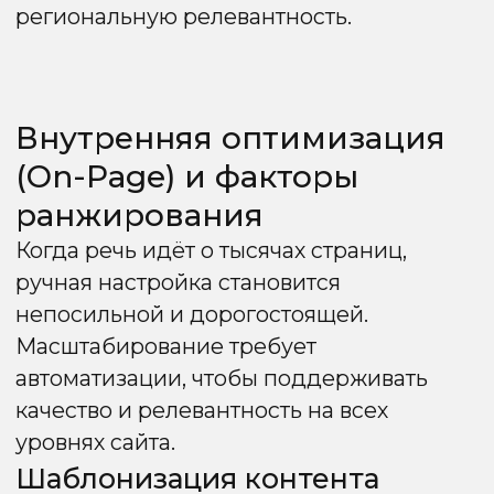
выгодную цену. Характеристики:
- Характеристика 1;
- Характеристика 2;
- Характеристика 3.
Вы можете заказать товар
по выгодной цене с доставкой
по
Москве, Санкт-Петербургу и Сочи
Возникновение дублей
Тип дубля
Описание
Частичные дубли
Появляются из-
за низкой
уникальности
контента
на страницах
регионального
сайта
Технические
Дубли
дубли
информационного
блога, сервисных
страниц или
возникшие из-за
ошибок
разработки и GEI-
параметров