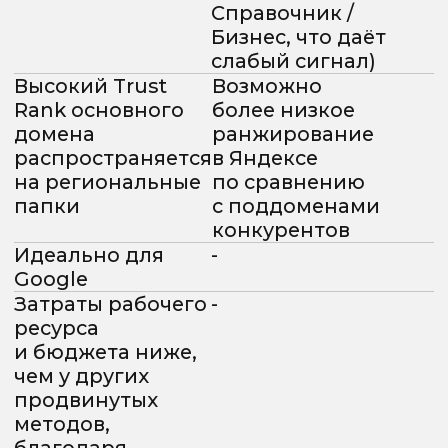
HTML-кода
листинга
Генерация
Уникализация
анкоров
меню и блоков
внутренней
перелинковки
с учётом
топонимов
Гео-сигналы (контактная
информация)
Фактор доверия (E-E-A-T)
Такая информация повышает доверие
к сайту с точки зрения поисковых систем.
Чётко указанные контакты
и подтверждённое физическое
присутствие помогают поисковикам
правильно оценить региональную
релевантность и показывать сайт
в локальной выдаче, а пользователям —
находить надёжные и реальные
компании.
Фактор
Описание
Локальные
Использование