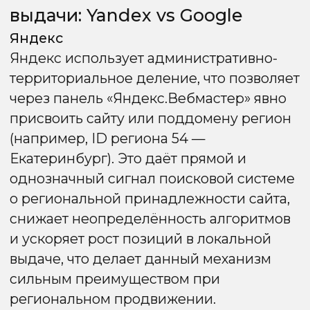
Региональное
продвижение: 6 методов
реализации
Выбор метода напрямую зависит от KPI
проекта, бюджета и приоритетной
поисковой системы.
Метод 1.
По РФ на одном
домене
В этом методе используется один URL
для всей страны, а данные о городе,
контактах и условиях подставляются
динамически — без создания отдельных
статических страниц для каждой
локации