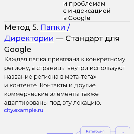
Купить товар от компании в
#CITY#
.
Рассчитайте стоимость товара
онлайн. Бонусная программа, акции
и скидки.
Фрагмент текста:
Универсальный товар имеет самое
широкое применение в хозяйстве.
Товар может применяться в
различных условиях и имеет
выгодную цену. Характеристики:
- Характеристика 1;
- Характеристика 2;
- Характеристика 3.
Вы можете заказать товар по
выгодной цене с доставкой по
#CITY#
Коммерческие факторы и
уникализация
ПС могут склеить региональные
страницы как «дубли», если контент
идентичен. Для уникализации (особенно