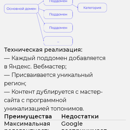
команды
Сохраняет
Высокий риск
преимущества
технических
методов папок и
ошибок,
поддоменов
влияющих
на все этапы
работы
с сайтом
Отметим, что единого «правильного»
метода регионального продвижения
не существует. Каждый из подходов —
это компромисс между релевантностью,
бюджетом, масштабируемостью
и требованиями конкретной поисковой
системы.
В следующем блоке разберём, какие
внутренние сигналы реально усиливают
региональную релевантность.
Внутренняя оптимизация
(On-Page) и факторы