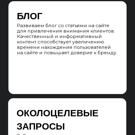
околоцелевого трафика — запросов,
связанных с проблемами и задачами,
которые решает ИИ-продукт.
СТРУКТУРА САЙТА
Прорабатываем структуру сайта
на основе семантики. Формируем
наглядную mindmap-структуру сайта,
учитываем все кластеры
семантического ядра и проектируем
для каждого отдельную посадочную
страницу.
SEO-СТРАТЕГИЯ
Составляем подробный план SEO-
продвижения исходя из SEO-аудита,
поисковой выдачи, специфики ниши,
состояния поисковых систем,
конкурентов и семантического ядра.
КОНТЕНТ-АУДИТ
Проводим глубокий анализ целевой
аудитории ИИ-сервиса для выявления
потребностей в образовательном
и экспертном контенте. Разрабатываем
матрицу контента, ориентированную
на технические объяснения, кейсы