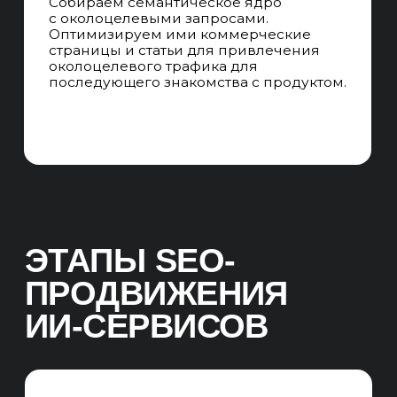
применения и сравнения
с альтернативными решениями, что
способствует привлечению
квалифицированного трафика
и повышению доверия.
ПРОГНОЗИРОВАНИЕ
ПРОДВИЖЕНИЯ
Прогнозируем результаты
продвижения по 3,6,9,12 месяцев
в позициях, трафике,
квалифицированных лидах
и продажах. Формируем план
регионального продвижения сайта.
UNIT-ЭКОНОМИКА
Прогнозируем сроки выхода
продвижения на окупаемость
и прибыль в 1 год продвижения.
Результат:
Провели исследование рынка, целевой
аудитории и конкурентов. Оценили
целевую аудиторию сайта ИИ-сервиса
и выявили основные сегменты
посетителей сайта. Фиксируем
стартовые показатели и позиции,
разрабатываем план на будущее:
устанавливаем правила подсчёта KPI,