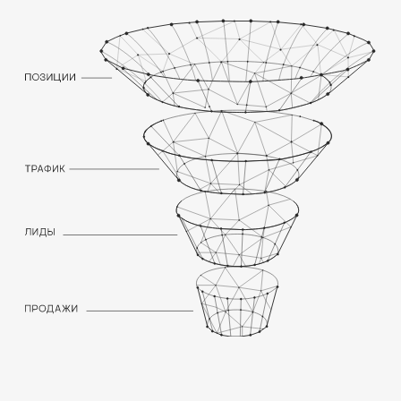
для привлечения внимания клиентов.
Качественный и информативный
контент способствует увеличению
времени нахождения пользователей
на сайте и повышает доверие к бренду.
ОКОЛОЦЕЛЕВЫЕ
ЗАПРОСЫ
Собираем семантическое ядро
с околоцелевыми запросами.
Оптимизируем ими коммерческие
страницы и статьи для привлечения
околоцелевого трафика для
последующего знакомства с продуктом.