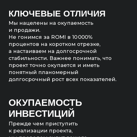
продвижения и определим сроки
возврата инвестиций.
МЫ НЕ БУДЕМ БРАТЬ
ВАШ ПРОЕКТ В РАБОТУ,
ЕСЛИ ЭКОНОМИКА
НЕ СОЙДЕТСЯ
Мы рассчитаем экономику
и предложим другие, более
рентабельные каналы продвижения,
если расчеты не сойдутся.
РАССЧИТАЕМ
ЭКОНОМИКУ ПРОЕКТА
— Прогноз продаж (количество,
сумма)
— Количество квал. лидов;
— Бюджет на продвижение;
— Понятный план работ.
Артём Маркелов
Со-основатель digital-