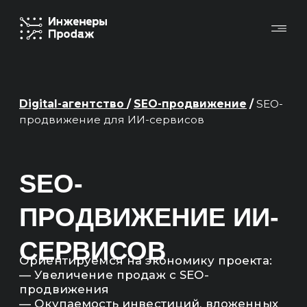
Digital-агентство
/
SEO-продвижение
/
SEO-
продвижение для ИИ-сервисов
SEO-
ПРОДВИЖЕНИЕ ИИ-
СЕРВИСОВ
Ориентируемся на экономику проекта:
— Увеличение продаж с SEO-
продвижения
— Окупаемость инвестиций, вложенных
в продвижение
Основные KPI в отчетах — это продажи,
выручка, ROMI, окупаемость