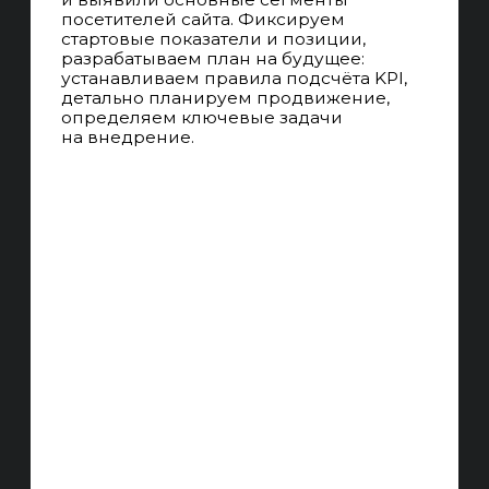
АВТОМАТИЗАЦИЯ
Используем инструменты
автоматизации, шаблонизации
и типизации работ для уменьшения
издержек на больших проектах.
АУДИТОРИИ И UX
Изучаем вашу целевую аудиторию
и её опыт, предлагаем дизайнерские
решения по изменению сайта для
увеличения конверсии.