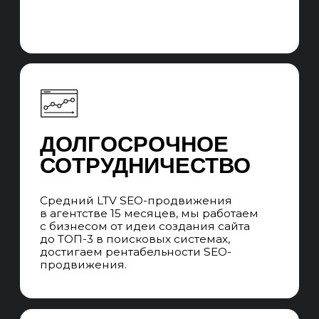
Структура отдела
Иерхичная структура UNIT-а из команд SEO-
специалистов и SEO-менеджеров. При
уникальных запросах привлекаем
узкопрофильных специалистов на аутсорс.
Система стандартизации качества
и квалификации SEO-специалистов и SEO-
менеджеров. Ротация без потери качества
на проектах, в случае отпусков, больничных
и увольнений специалистов.
ПРОЕКТНАЯ SEO-
КОМАНДА