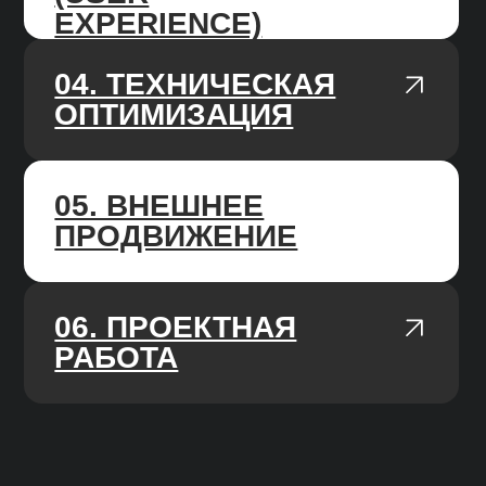
прогресс.
AGILE-ПОДХОД
У нас чёткие и гибкие процессы,
мы работаем по недельным спринтам,
подстраиваемся под изменения
работы алгоритмов поисковых систем.