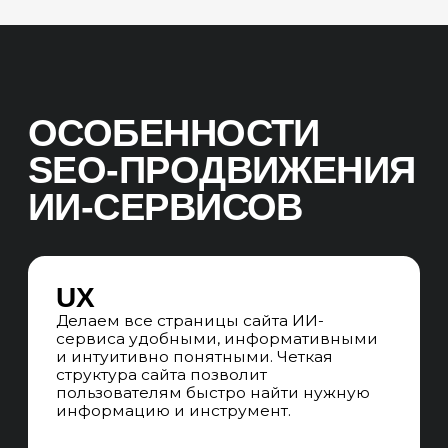
ЭТАПЫ SEO-
ПРОДВИЖЕНИЯ
ИИ-СЕРВИСОВ
01. WEB-АНАЛИТИКА
БРИФИНГ
Проводим глубинное интервью,
детально изучаем специфику ИИ-
сервиса, технологии и особенности
целевой аудитории, погружаемся
в нишу и целевую аудиторию бизнеса,
оцениваем потенциал бизнеса,
определяем основные сегменты
продвижения. Выявляем
приоритетные услуги и категории
для оптимизации
SEO-АУДИТ САЙТА
Проверяем сайт по чек-листу из 300
пунктов по техническим,