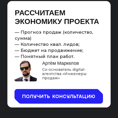
оптимизированный блог с экспертным
тематическим контентом.
SEO — ЭТО ПОЛНОЦЕННЫЙ
МАРКЕТИНГОВЫЙ
ИНСТРУМЕНТ ДЛЯ
УВЕЛИЧЕНИЯ ТРАФИКА
НА САЙТЫ ИИ-СЕРВИСОВ.
Считаемый
Масштабируемый
Повышающий
С KPI
охваты
Схема работы SEO-продвижения