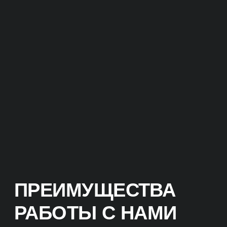
ПРЕИМУЩЕСТВА
РАБОТЫ С НАМИ
КЛЮЧЕВЫЕ ОТЛИЧИЯ
Мы нацелены на окупаемость
и продажи.
Не гонимся за ROMI в 10 000%
процентов на коротком отрезке,
а настаиваем на долгосрочной
стабильности. Важнее понимать, что
проект точно окупается и иметь
понятный планомерный
долгосрочный рост всех показателей.
ОКУПАЕМОСТЬ
ИНВЕСТИЦИЙ
Прежде чем приступить
к реализации проекта,
мы проведем аудит вашего
бизнеса и анализ конкурентов.
На основе этих данных разработаем
эффективную стратегию