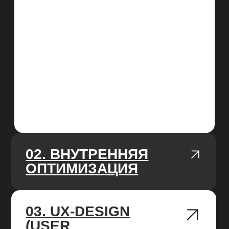
БЕЛЫЕ МЕТОДЫ
Не используем методы продвижения,
за которые могут наложить санкции
на сайт, работаем только
с качественным улучшениями сайта
и ссылочной массы.
РАБОТАЕМ ПО KPI
В начале работы, изучаем нишу
и делаем прогноз, ставим цель на 3/6/12
месяцев, каждый месяц фиксируем