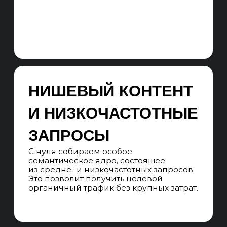
коммерческим, текстовым, внешним,
доменным и поведенческими
факторам ранжирования, ищем точки
роста проекта.
АНАЛИЗ SERP
Анализируем ТОП-10 поисковой
выдачи Яндекс и Google. Оцениваем
степень конкуренции,
сформированность выдачи
и возможности для SEO-продвижения.
АНАЛИЗ КОНКУРЕНТОВ
Анализируем сайты конкурентов-
лидеров в поисковом пространстве
по всем регионам продвижения,
собирая лучшие решения
на посадочных страницах, в структуре
и ссылочных профилях.
СЕМАНТИЧЕСКОЕ ЯДРО
Собираем все кластеры коммерческих
и информационных запросов
с потенциалом на конверсии
в квалифицированные лиды. Особое
внимание уделяем выявлению